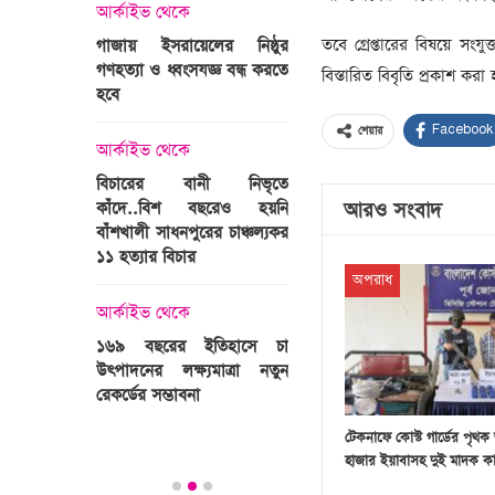
্রী খালেদা
আর্কাইভ থেকে
ের রাষ্ট্রীয়
আর্কাইভ থেকে
তবে গ্রেপ্তারের বিষয়ে সং
গাজায় ইসরায়েলের নিষ্ঠুর
ি
গণহত্যা ও ধ্বংসযজ্ঞ বন্ধ করতে
ভারতজুড়ে চলছে ‘মুজিব:এক
বিস্তারিত বিবৃতি প্রকাশ করা হ
হবে
জাতির রূপকার ’সিনেম
প্রচারণা
Facebook
শেয়ার
ালেদা জিয়া
আর্কাইভ থেকে
আর্কাইভ থেকে
বিচারের বানী নিভৃতে
কাঁদে..বিশ বছরেও হয়নি
স্বামীকে বেঁধে স্ত্রীকে গণধর্ষণ
আরও সংবাদ
বাঁশখালী সাধনপুরের চাঞ্চল্যকর
ধর্ষককে পুলিশে দিল মা-বাবা
পাগলা
১১ হত্যার বিচার
িলল রেকর্ড
অপরাধ
আর্কাইভ থেকে
কা
আর্কাইভ থেকে
প্রস্তুত গাবতলীর হাট
১৬৯ বছরের ইতিহাসে চা
উৎপাদনের লক্ষ্যমাত্রা নতুন
ির্বাচনি
রেকর্ডের সম্ভাবনা
তে পর্যটন
টেকনাফে কোস্ট গার্ডের পৃথ
হাজার ইয়াবাসহ দুই মাদক 