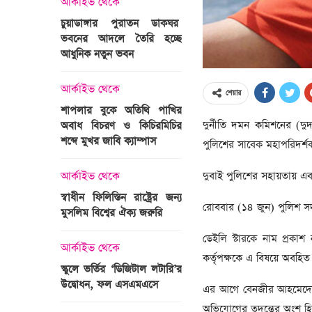
আর্কাইভ থেকে
অপরাধ
চুয়াডাঙ্গার পুরাতন ডাকঘর
ভবনের আদলে তৈরি হচ্ছে
গুলশান হলি আর্টিজান হাম
 তারাবির
আধুনিক নতুন ভবন
মামলা : হাইকোর্টের রায় আ
দ্যুৎ রাখার
ত্রী তারেক
আর্কাইভ থেকে
আন্তর্জাতিক
শেয়ার
শাপলার বুকে অতিথি পাখির
অজ্ঞাত বন্দুকধারীর গুলি
দুর্নীতি দমন কমিশনের (দ
অবাধ বিচরণ ও কিচিরমিচির
মাওলানা তারেক জামিল
শব্দে মুখর জাবি ক্যাম্পাস
ছেলের মৃত্যু
পুলিশের সাবেক মহাপরিদর
ন্ত্রী হলেন
দুবাই পুলিশের সহায়তায় এব
আর্কাইভ থেকে
আন্তর্জাতিক
স্বাধীন ফিলিস্তিন রাষ্ট্রের জন্য
বিশ্বকাপ ইাতহাসে সাকিব
রোববার (১৪ জুন) পুলিশ সদর 
মুসলিম বিশ্বের ঐক্য জরুরি
আরেকটি রেকর্ড
সদস্যের হতে
ডেইলি স্টারকে নাম প্রকাশ
 প্রতিমন্ত্রী
আর্কাইভ থেকে
আর্কাইভ থেকে
কর্তৃপক্ষকে এ বিষয়ে অবহিত
স্কুলে ভর্তির ‘ডিজিটাল লটারি’র
টানেল উদ্বোধন : প্রধানমন্ত্
উদ্বোধন, ফল এসএমএসে
জনসভায় যোগ দিচ্ছেন দল
এর আগে বেনজীর আহমেদের 
নেতাকর্মীরা
অভিযোগের তদন্তের অংশ হিসেব