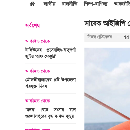
জাতীয়
রাজনীতি
শিল্প-বাণিজ্য
আন্তর্জা
সাবেক আইজিপি বেন
সর্বশেষ
নিজস্ব প্রতিবেদক
14
আর্কাইভ থেকে
আর্কাইভ থেকে
জবুল্লাহ
টালিউডের প্রসেনজিৎ-ঋতুপর্ণা
শ্রীগোবিন্দপুর চা বাগানের ল
যার দাবি
জুটির ‘হাফ সেঞ্চুরি’
প্রকৃতির পরিপূর্ণ রূপ
আর্কাইভ থেকে
আর্কাইভ থেকে
মৌলভীবাজারের ৪টি উপজেলা
গোপালপুরে অদম্য মেধা
রের সময়ের
শত্রুমুক্ত দিবস
প্রতিবন্ধী সামি
 উপস্থাপন
আর্কাইভ থেকে
আন্তর্জাতিক
‘মদন’ বেচে সংসার চলে
এশিয়ার শীর্ষ ১
গুরুদাসপুরের বৃদ্ধ কাঞ্চন কুন্ডুর
বিশ্ববিদ্যালয়ের তালিকায় স্থ
ঙ্গে সৌদি
পায়নি বাংলাদেশের একটিও