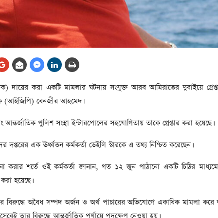
আর্কাইভ থেকে
লা
জ
সেহরি, ইফতার ও তারাবির
সময় নিরবচ্ছিন্ন বিদ্যুৎ রাখার
নির্দেশ: প্রধানমন্ত্রী তারেক
রহমান
তে
ুদক) দায়ের করা একটি মামলার ঘটনায় সংযুক্ত আরব আমিরাতের দুবাইয়ে গ্রেপ্
ের
আর্কাইভ থেকে
্শক (আইজিপি) বেনজীর আহমেদ।
দেশের ১১তম প্রধানমন্ত্রী হলেন
তারেক রহমান
ং আন্তর্জাতিক পুলিশ সংস্থা ইন্টারপোলের সহযোগিতায় তাকে গ্রেপ্তার করা হয়েছে।
ের
আর্কাইভ থেকে
দপ্তরের এক ঊর্ধ্বতন কর্মকর্তা ডেইলি স্টারকে এ তথ্য নিশ্চিত করেছেন।
নতুন মন্ত্রিসভা ৫০ সদস্যের হতে
 না করার শর্তে ওই কর্মকর্তা জানান, গত ১২ জুন পাঠানো একটি চিঠির মাধ্যম
পারে, ২৫ পূর্ণমন্ত্রী, প্রতিমন্ত্রী
 করা হয়েছে।
২৪
রীর
ীয়
বিরুদ্ধে অবৈধ সম্পদ অর্জন ও অর্থ পাচারের অভিযোগে একাধিক মামলা করে 
আর্কাইভ থেকে
েই তার বিরুদ্ধে আন্তর্জাতিক পর্যায়ে পদক্ষেপ নেওয়া হয়।