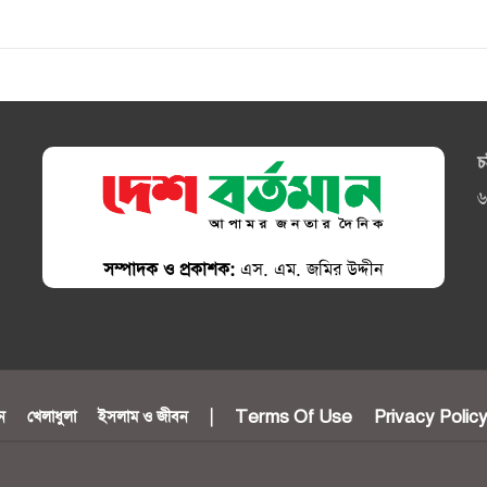
চ
৬
সম্পাদক ও প্রকাশক:
এস. এম. জমির উদ্দীন
ন
খেলাধুলা
ইসলাম ও জীবন
|
Terms Of Use
Privacy Polic