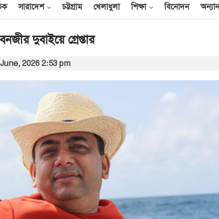
তিক
সারাদেশ
চট্টগ্রাম
খেলাধুলা
শিক্ষা
বিনোদন
অন্যান
জীর দুবাইয়ে গ্রেপ্তার
 June, 2026 2:53 pm
আন্তর্জাতিক
েক
এক দিনে ৪০ হিজবুল্লাহ
যোদ্ধাকে হত্যার দাবি
ইসরায়েলের
আর্কাইভ থেকে
বী
অন্তর্বর্তী সরকারের সময়ের
অধ্যাদেশ সংসদে উপস্থাপন
করা হবে
০০
আর্কাইভ থেকে
ান
প্রধানমন্ত্রীর সঙ্গে সৌদি
রাষ্ট্রদূতের সাক্ষাৎ