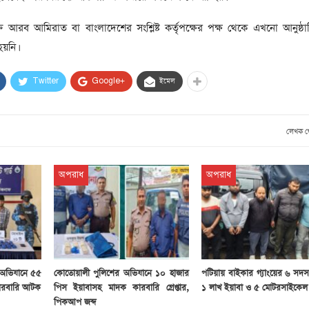
সাবেক প্রধানমন্ত্রী খালেদা
জিয়ার মৃত্যুতে ৩ দিনের রাষ্ট্রীয়
যুক্ত আরব আমিরাত বা বাংলাদেশের সংশ্লিষ্ট কর্তৃপক্ষের পক্ষ থেকে এখনো আনুষ্
শোক, প্রজ্ঞাপন জারি
টি
য়নি।
ার
আর্কাইভ থেকে
Twitter
Google+
ইমেল
দেশনেত্রী বেগম খালেদা জিয়া
আর নেই
, ২
লেখক 
আর্কাইভ থেকে
ঐতিহাসিক পাগলা
মসজিদ:দানবাক্সে মিলল রেকর্ড
অপরাধ
অপরাধ
৬ কোটি ৩২ লাখ টাকা
আর্কাইভ থেকে
৫ বছর পর পর নির্বাচনি
সহিংসতার অভিঘাতে পর্যটন
ক অভিযানে ৫৫
কোতোয়ালী পুলিশের অভিযানে ১০ হাজার
পটিয়ায় বাইকার গ্যাংয়ের ৬ সদ
খাত
কারবারি আটক
পিস ইয়াবাসহ মাদক কারবারি গ্রেপ্তার,
১ লাখ ইয়াবা ও ৫ মোটরসাইকেল 
পিকআপ জব্দ