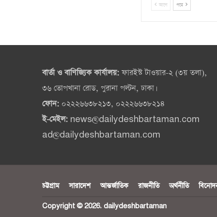
আগে
পরে
বার্তা ও বাণিজ্যিক কার্যালয়:
ফারইস্ট টাওয়ার-২ (৩য় তলা),
৩৬ তোপখানা রোড, পুরানা পল্টন, ঢাকা।
ফোন:
০২২২৬৬৩৮২১৩, ০২২২৬৬৩৮২১৪
ই-মেইল:
news@dailydeshbartaman.com
ad@dailydeshbartaman.com
চট্টগ্রাম
সারাদেশ
আন্তর্জাতিক
রাজনীতি
অর্থনীতি
বিনোদ
Copyright © 2026. dailydeshbartaman