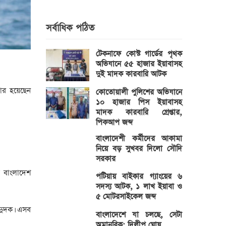
সর্বাধিক পঠিত
টেকনাফে কোস্ট গার্ডের পৃথক
অভিযানে ৫৫ হাজার ইয়াবাসহ
দুই মাদক কারবারি আটক
তার হয়েছেন
কোতোয়ালী পুলিশের অভিযানে
১০ হাজার পিস ইয়াবাসহ
মাদক কারবারি গ্রেপ্তার,
পিকআপ জব্দ
বাংলাদেশী কর্মীদের আকামা
নিয়ে বড় সুখবর দিলো সৌদি
সরকার
ে বাংলাদেশ
পটিয়ায় বাইকার গ্যাংয়ের ৬
সদস্য আটক, ১ লাখ ইয়াবা ও
৫ মোটরসাইকেল জব্দ
দুদক। এসব
বাংলাদেশে যা চলছে, সেটা
অমানবিক: দিলীপ ঘোষ