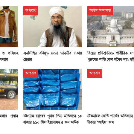
অপরাধ
আইন আদালত
িন ও গুলিসহ
এনসিপির বহিষ্কৃত নেতা তানভীর ঢাকায়
বিয়ের প্রতিশ্রুতিতে শারীরিক সম্প
েফতার
গ্রেপ্তার
পুরুষের শাস্তি কেন অবৈধ নয়: হাই
অপরাধ
অপরাধ
মলার প্রধান
চট্টগ্রামে র‍্যাবের পৃথক তিন অভিযানে ১৯
টেকনাফে কোস্ট গার্ডের অভিযান
হাজার ৯১০ পিস ইয়াবাসহ ৫ জন আটক
টাকার ‘আইস’ জব্দ