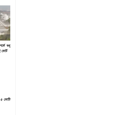
র্কে শুধু
 কোর্ট
ে ৫ কোটি