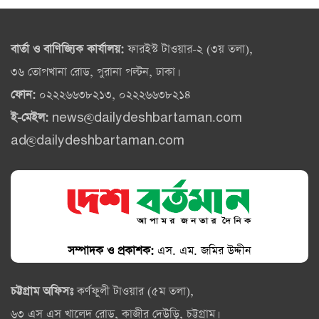
বার্তা ও বাণিজ্যিক কার্যালয়:
ফারইস্ট টাওয়ার-২ (৩য় তলা),
৩৬ তোপখানা রোড, পুরানা পল্টন, ঢাকা।
ফোন:
০২২২৬৬৩৮২১৩, ০২২২৬৬৩৮২১৪
ই-মেইল:
news@dailydeshbartaman.com
ad@dailydeshbartaman.com
সম্পাদক ও প্রকাশক:
এস. এম. জমির উদ্দীন
চট্টগ্রাম অফিসঃ
কর্ণফুলী টাওয়ার (৫ম তলা),
৬৩ এস এস খালেদ রোড, কাজীর দেউড়ি, চট্টগ্রাম।