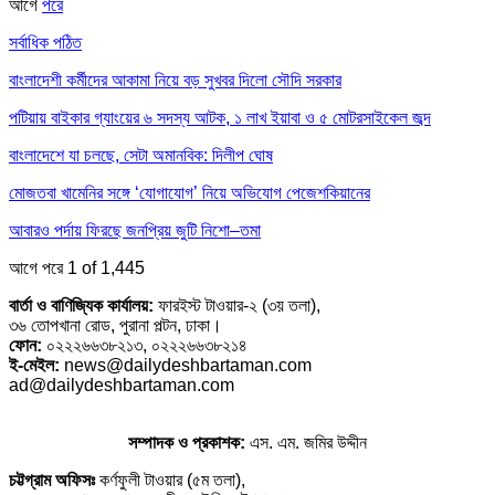
আগে
পরে
সর্বাধিক পঠিত
বাংলাদেশী কর্মীদের আকামা নিয়ে বড় সুখবর দিলো সৌদি সরকার
পটিয়ায় বাইকার গ্যাংয়ের ৬ সদস্য আটক, ১ লাখ ইয়াবা ও ৫ মোটরসাইকেল জব্দ
বাংলাদেশে যা চলছে, সেটা অমানবিক: দিলীপ ঘোষ
মোজতবা খামেনির সঙ্গে ‘যোগাযোগ’ নিয়ে অভিযোগ পেজেশকিয়ানের
আবারও পর্দায় ফিরছে জনপ্রিয় জুটি নিশো–তমা
আগে
পরে
1 of 1,445
বার্তা ও বাণিজ্যিক কার্যালয়:
ফারইস্ট টাওয়ার-২ (৩য় তলা),
৩৬ তোপখানা রোড, পুরানা পল্টন, ঢাকা।
ফোন:
০২২২৬৬৩৮২১৩, ০২২২৬৬৩৮২১৪
ই-মেইল:
news@dailydeshbartaman.com
ad@dailydeshbartaman.com
সম্পাদক ও প্রকাশক:
এস. এম. জমির উদ্দীন
চট্টগ্রাম অফিসঃ
কর্ণফুলী টাওয়ার (৫ম তলা),