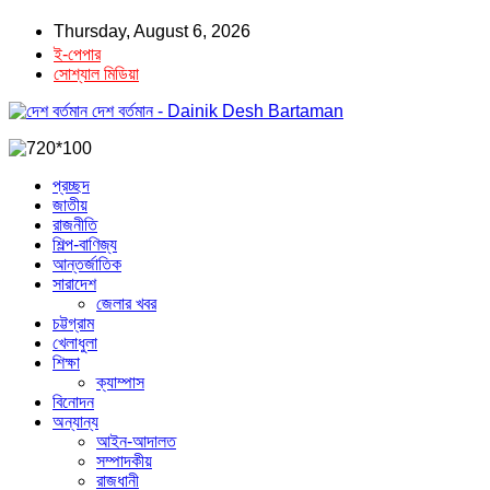
Thursday, August 6, 2026
ই-পেপার
সোশ্যাল মিডিয়া
দেশ বর্তমান - Dainik Desh Bartaman
প্রচ্ছদ
জাতীয়
রাজনীতি
শিল্প-বাণিজ্য
আন্তর্জাতিক
সারাদেশ
জেলার খবর
চট্টগ্রাম
খেলাধুলা
শিক্ষা
ক্যাম্পাস
বিনোদন
অন্যান্য
আইন-আদালত
সম্পাদকীয়
রাজধানী