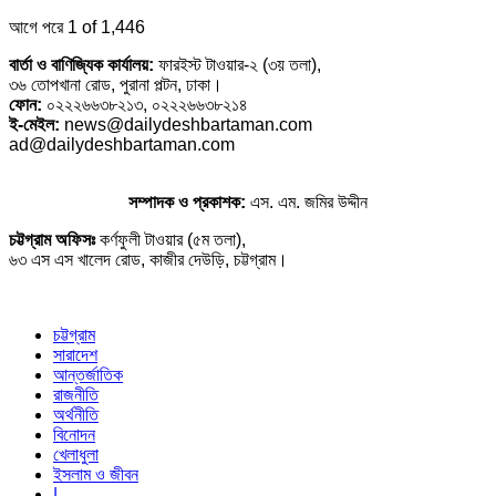
আগে
পরে
1 of 1,446
বার্তা ও বাণিজ্যিক কার্যালয়:
ফারইস্ট টাওয়ার-২ (৩য় তলা),
৩৬ তোপখানা রোড, পুরানা পল্টন, ঢাকা।
ফোন:
০২২২৬৬৩৮২১৩, ০২২২৬৬৩৮২১৪
ই-মেইল:
news@dailydeshbartaman.com
ad@dailydeshbartaman.com
সম্পাদক ও প্রকাশক:
এস. এম. জমির উদ্দীন
চট্টগ্রাম অফিসঃ
কর্ণফুলী টাওয়ার (৫ম তলা),
৬৩ এস এস খালেদ রোড, কাজীর দেউড়ি, চট্টগ্রাম।
চট্টগ্রাম
সারাদেশ
আন্তর্জাতিক
রাজনীতি
অর্থনীতি
বিনোদন
খেলাধুলা
ইসলাম ও জীবন
|