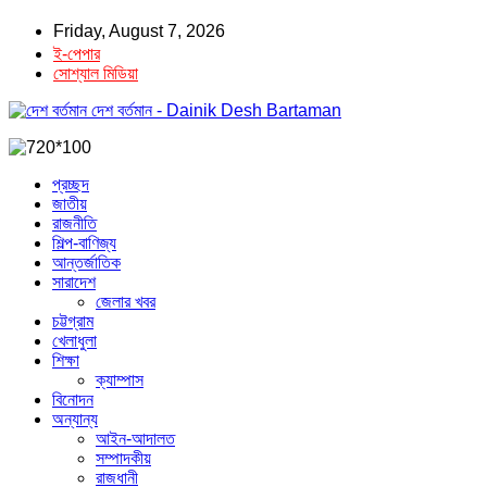
Friday, August 7, 2026
ই-পেপার
সোশ্যাল মিডিয়া
দেশ বর্তমান - Dainik Desh Bartaman
প্রচ্ছদ
জাতীয়
রাজনীতি
শিল্প-বাণিজ্য
আন্তর্জাতিক
সারাদেশ
জেলার খবর
চট্টগ্রাম
খেলাধুলা
শিক্ষা
ক্যাম্পাস
বিনোদন
অন্যান্য
আইন-আদালত
সম্পাদকীয়
রাজধানী