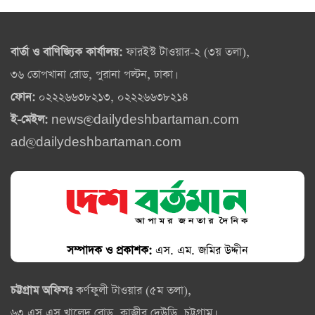
বার্তা ও বাণিজ্যিক কার্যালয়:
ফারইস্ট টাওয়ার-২ (৩য় তলা),
৩৬ তোপখানা রোড, পুরানা পল্টন, ঢাকা।
ফোন:
০২২২৬৬৩৮২১৩, ০২২২৬৬৩৮২১৪
ই-মেইল:
news@dailydeshbartaman.com
ad@dailydeshbartaman.com
সম্পাদক ও প্রকাশক:
এস. এম. জমির উদ্দীন
চট্টগ্রাম অফিসঃ
কর্ণফুলী টাওয়ার (৫ম তলা),
৬৩ এস এস খালেদ রোড, কাজীর দেউড়ি, চট্টগ্রাম।