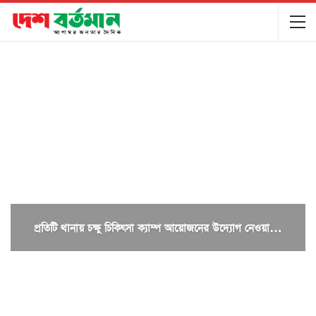
প্রতিটি থানায় চক্ষু চিকিৎসা ক্যাম্প আয়োজনের উদ্যোগ নেওয়া…