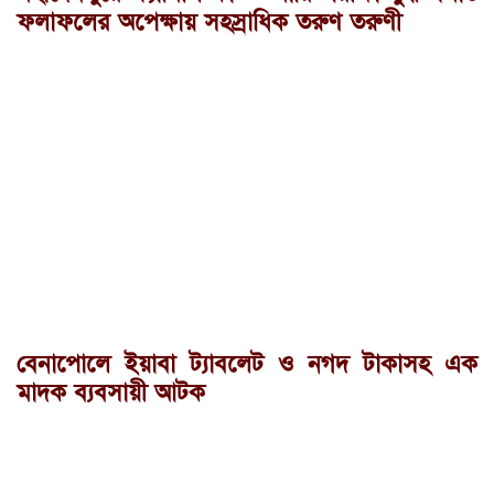
ফলাফলের অপেক্ষায় সহস্রাধিক তরুণ তরুণী
বেনাপোলে ইয়াবা ট্যাবলেট ও নগদ টাকাসহ এক
মাদক ব্যবসায়ী আটক