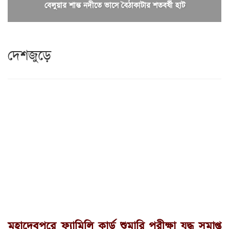
বেলুয়ার শান্ত নদীতে ভাসে বৈঠাকাটার শতবর্ষী হাট
দেশজুড়ে
মহাদেবপুরে ফ্যামিলি কার্ড শুমারি পরীক্ষা যুদ্ধ সমাপ্ত