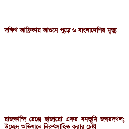
দক্ষিণ আফ্রিকায় আগুনে পুড়ে ৬ বাংলাদেশির মৃত্যু
রাজকান্দি রেঞ্জে হাজারো একর বনভূমি জবরদখল;
উচ্ছেদ অভিযানে নিরুৎসাহিত করার চেষ্টা