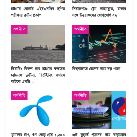
চট্টগ্রাম বোর্ডের এইচএসসির স্থগিত
সিরাজগঞ্জে ট্রেন লাইনচ্যুত, ঢাকার
পরীক্ষার রুটিন প্রকাশ
সঙ্গে উত্তরাঞ্চলের যোগাযোগ বন্ধ
অর্থনীতি
অর্থনীতি
স্টিয়ারিং বিকল হয়ে চট্টগ্রাম বন্দরের
বিশ্ববাজারে তেলের দামে বড় পতন
চ্যানেলে দুর্ঘটনা, রিটেইনিং ওয়ালে
আটকে এমভি…
অর্থনীতি
অর্থনীতি
মুনাফায় চাপ, ঋণ বেড়ে প্রায় ১,২০০
এই মুহুর্তে গ্যাসের দাম বাড়ানোর