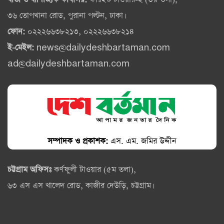
বার্তা ও বাণিজ্যিক কার্যালয়:
ফারইস্ট টাওয়ার-২ (৩য় তলা),
৩৬ তোপখানা রোড, পুরানা পল্টন, ঢাকা।
ফোন:
০২২২৬৬৩৮২১৩, ০২২২৬৬৩৮২১৪
ই-মেইল:
news@dailydeshbartaman.com
ad@dailydeshbartaman.com
সম্পাদক ও প্রকাশক:
এস. এম. জমির উদ্দীন
চট্টগ্রাম অফিসঃ
কর্ণফুলী টাওয়ার (৫ম তলা),
৬৩ এস এস খালেদ রোড, কাজীর দেউড়ি, চট্টগ্রাম।