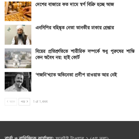
দেশের বাজারে কত দামে স্বর্ণ বিক্রি হচ্ছে আজ
এনসিপির বহিষ্কৃত নেতা তানভীর ঢাকায় গ্রেপ্তার
বিয়ের প্রতিশ্রুতিতে শারীরিক সম্পর্কে শুধু পুরুষের শাস্তি
কেন অবৈধ নয়: হাই কোর্ট
‘গজনি’খ্যাত অভিনেতা প্রদীপ রাওয়াত আর নেই
আগে
পরে
1 of 1,444