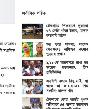
সর্বাধিক পঠিত
চৌদ্দগ্রামে পিকআপে লুকানো
৬৭ কেজি গাঁজা উদ্ধার, মাদক
কারবারি আটক
া বেড়েছে।
তনু হত্যা মামলা: সাবেক
সেনাসদস্য হাফিজুর রহমান
টি সংরক্ষিত
পুনরায় গ্রেপ্তার
১/১১-তে আয়নাঘরে রাখা হয়
তারেক রহমানকে: চিফ
ন করতে চায়
প্রসিকিউটর
 হয়।
এনসিপি বলতে কিছু নেই, যা
আছে তা জামায়াতের শিশু
প্রার্থীরা
সংগঠন: রাশেদ খাঁন
বে সংরক্ষিত
টেকনাফে কোস্ট গার্ডের পৃথক
অভিযানে ৫৫ হাজার ইয়াবাসহ