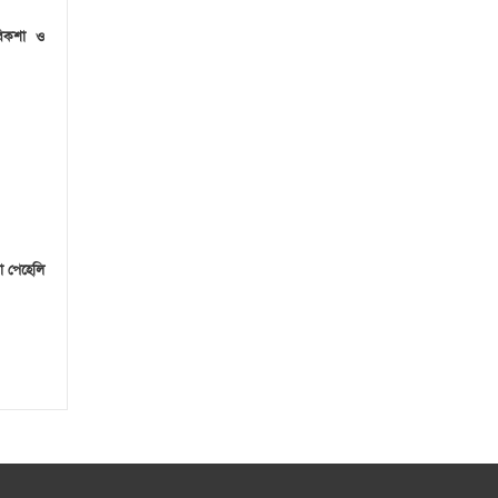
রিকশা ও
া পেহেলি