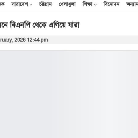
তিক
সারাদেশ
চট্টগ্রাম
খেলাধুলা
শিক্ষা
বিনোদন
অন্যান
সনে বিএনপি থেকে এগিয়ে যারা
ruary, 2026 12:44 pm
আন্তর্জাতিক
েক
এক দিনে ৪০ হিজবুল্লাহ
যোদ্ধাকে হত্যার দাবি
ইসরায়েলের
আর্কাইভ থেকে
বী
অন্তর্বর্তী সরকারের সময়ের
অধ্যাদেশ সংসদে উপস্থাপন
করা হবে
০০
আর্কাইভ থেকে
ান
প্রধানমন্ত্রীর সঙ্গে সৌদি
রাষ্ট্রদূতের সাক্ষাৎ