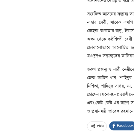
মনোনয়নের দৌড়ে এগিয়ে আ
সংরক্ষিত আসনের সম্ভাব্য ত
নাহার বেবী, সাবেক এমপি
রেহেনা আকতার রানু, ইয়াসম
অঙ্গন থেকে কণ্ঠশিল্পী বে
জোরালোভাবে আলোচিত হচ্ছে।
মওদুদও সম্ভাব্যদের তালিক
তরুণ প্রজন্ম ও নারী নেত্
জেবা আমিন খান, শাহিনুর 
নিশিতা, শাহিনুর সাগর, ডা.
হোসেন। মনোনয়নপ্রত্যাশীদ
এবং কেউ কেউ এর আগে সংসদ 
ও প্রধানমন্ত্রী তারেক রহমানের
Facebook
শেয়ার