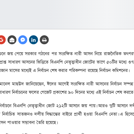
আর্কাইভ থেকে
লা
জ
সেহরি, ইফতার ও তারাবির
সময় নিরবচ্ছিন্ন বিদ্যুৎ রাখার
নির্দেশ: প্রধানমন্ত্রী তারেক
রহমান
তে
বাচনে জয় পেয়ে সরকার গঠনের পর সংরক্ষিত নারী আসন নিয়ে রাজনৈতিক তৎপরত
ের
আর্কাইভ থেকে
 প্রাপ্ত সাধারণ আসনের ভিত্তিতে বিএনপি নেতৃত্বাধীন জোটের ভাগে ৫০টির মধ্যে ৩৭
দেশের ১১তম প্রধানমন্ত্রী হলেন
ন মাসের মধ্যেই এ নির্বাচন শেষ করার পরিকল্পনা রয়েছে নির্বাচন কমিশনের।
তারেক রহমান
রহমানেল মাছউদ জানিয়েছেন, ঈদের আগেই সংরক্ষিত নারী আসনের নির্বাচন সম্পন্
ের
আর্কাইভ থেকে
াধারণ নির্বাচনের ফলের গেজেট প্রকাশের ৯০ দিনের মধ্যে এই নির্বাচন শেষ করতে
নতুন মন্ত্রিসভা ৫০ সদস্যের হতে
পারে, ২৫ পূর্ণমন্ত্রী, প্রতিমন্ত্রী
 নির্বাচনে বিএনপি নেতৃত্বাধীন জোট ২১২টি আসনে জয় পায়। আরও দুটি আসনে দলীয় 
২৪
বে নির্বাচিত সাতজনও দলীয় সিদ্ধান্তের বাইরে প্রার্থী হওয়া বিএনপি নেতা। এ হিসে
রীর
ীয়
ন পাওয়ার সম্ভাবনা তৈরি হয়েছে।
আর্কাইভ থেকে