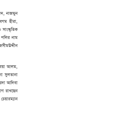
েদ, নাজমুন
েগম হীরা,
সাংস্কৃতিক
জ পলির নাম
জসীমউদ্দীন
াবেয়া আলম,
না সুলতানা
ৈয়দা আদিবা
যোগ রাখছেন
চেয়ারম্যান