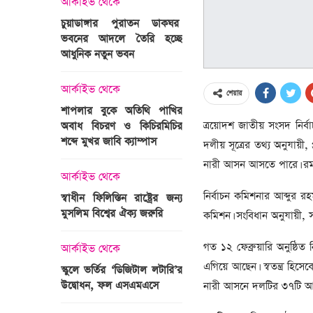
আর্কাইভ থেকে
অপরাধ
চুয়াডাঙ্গার পুরাতন ডাকঘর
ভবনের আদলে তৈরি হচ্ছে
গুলশান হলি আর্টিজান হাম
 তারাবির
আধুনিক নতুন ভবন
মামলা : হাইকোর্টের রায় আ
দ্যুৎ রাখার
ত্রী তারেক
আর্কাইভ থেকে
আন্তর্জাতিক
শেয়ার
শাপলার বুকে অতিথি পাখির
অজ্ঞাত বন্দুকধারীর গুলি
ত্রয়োদশ জাতীয় সংসদ নির্
অবাধ বিচরণ ও কিচিরমিচির
মাওলানা তারেক জামিল
শব্দে মুখর জাবি ক্যাম্পাস
ছেলের মৃত্যু
দলীয় সূত্রের তথ্য অনুযায়ী,
ন্ত্রী হলেন
নারী আসন আসতে পারে। রমজা
আর্কাইভ থেকে
আন্তর্জাতিক
নির্বাচন কমিশনার আব্দুর 
স্বাধীন ফিলিস্তিন রাষ্ট্রের জন্য
বিশ্বকাপ ইাতহাসে সাকিব
মুসলিম বিশ্বের ঐক্য জরুরি
আরেকটি রেকর্ড
কমিশন। সংবিধান অনুযায়ী, স
সদস্যের হতে
 প্রতিমন্ত্রী
গত ১২ ফেব্রুয়ারি অনুষ্ঠিত
আর্কাইভ থেকে
আর্কাইভ থেকে
এগিয়ে আছেন। স্বতন্ত্র হিসে
স্কুলে ভর্তির ‘ডিজিটাল লটারি’র
টানেল উদ্বোধন : প্রধানমন্ত্
উদ্বোধন, ফল এসএমএসে
জনসভায় যোগ দিচ্ছেন দল
নারী আসনে দলটির ৩৭টি আস
নেতাকর্মীরা