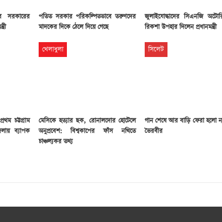
িরে সরকারের
পতিত সরকার পরিকল্পিতভাবে তরুণদের
জুলাইযোদ্ধাদের সিএনজি অটো
্রী
মাদকের দিকে ঠেলে দিয়ে গেছে
রিকশা উপহার দিলেন প্রধানমন্ত্রী
খেলাধুলা
সিলেট
্রথম চট্টগ্রাম
মেসিকে হত্যার ছক, রোনালদোর হোটেলে
গান শেষে আর বাড়ি ফেরা হলো ন
লায় ব্যাপক
অনুপ্রবেশ: বিশ্বকাপের ফাঁস নথিতে
ভৈরবীর
চাঞ্চল্যকর তথ্য