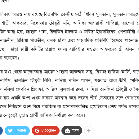
ছেন।
ালিকায় আরও নাম রয়েছে বিএনপির কেন্দ্রীয় নেত্রী শিরিন সুলতানা, সুলতানা আহম
 শাম্মী আকতার, নিলোফার চৌধুরী মনি, আসিফা আশরাফী পাপিয়া, রাশেদা ব
িন আরা হক, জাহান পান্না, বিলকিস ইসলাম ও ফরিদা ইয়াসমিনের। পেশাজীবী ও 
বী নাজনীন, রিজিয়া পারভীন, কনক চাঁপা এবং সাংবাদিক প্রতিনিধি হিসেবে শাহনা
 এছাড়া স্থায়ী কমিটির প্রয়াত সদস্য ব্যারিস্টার মওদুদ আহমদের স্ত্রী হাসনা 
ায় রয়েছেন।
রীদের মধ্য থেকে আলোচনায় আছেন শাহানা আকতার সানু, নিয়াজ হালিমা আর্লি, র
নার্গিস, তানজিন চৌধুরী লিলি, নাদিয়া পাঠান পাপন, শওকত আরা উর্মি, সেলি
 সানসিলা জেবরিন প্রিয়াঙ্কা, আরিফা সুলতানা রুমা, সামিরা তানজিনা চৌধুরী ও স
ের বড় একটি অংশ এখন ঢাকায় অবস্থান করে দলের শীর্ষ নেতাদের সঙ্গে যোগা
নির্বাচনে অংশ নিয়ে পরাজিত বা মনোনয়নবঞ্চিত হয়েছিলেন। শেষ পর্যন্ত দলের 
 নেতৃত্বেই চূড়ান্ত প্রার্থী তালিকা নির্ধারণ করা হবে।
Twitter
Google+
ইমেল