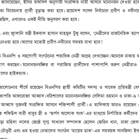
সাবেক প্রধানমন্ত্রী খালেদা
তা জানিয়েছেন, ইসির তফসিল অনুযায়ী সংরক্ষিত নারী আসনে মনোনয়ন দেওয়া হবে
জিয়ার মৃত্যুতে ৩ দিনের রাষ্ট্রীয়
 বিবেচনায় প্রার্থী চূড়ান্ত করা হবে। ত্রয়োদশ সংসদ নির্বাচনে প্রবীণ ও নবীনদ
শোক, প্রজ্ঞাপন জারি
েছিল, এখানেও একই নীতি অনুসরণ করা হবে।
টি
ার
আর্কাইভ থেকে
ুৎ এবং জ্বালানি মন্ত্রী ইকবাল হাসান মাহমুদ টুকু বলেন, ‘নেত্রীদের রাজনৈতিক ত্যা
দেশনেত্রী বেগম খালেদা জিয়া
ত নেওয়া হবে। আগের মতোই প্রবীণ-নবীনের সমন্বয় রাখা হবে।’
আর নেই
িএনপি ও সহযোগী সংগঠনের শতাধিক নেত্রী আগ্রহ দেখাচ্ছেন। অনেকে ঢাকায় অ
, ২
আর্কাইভ থেকে
যোগ করছেন। মনোনয়নবঞ্চিত বা পরাজিত প্রার্থীদের পাশাপাশি তরুণ নেত্রীর
ঐতিহাসিক পাগলা
 দলের হাইকমান্ড।
মসজিদ:দানবাক্সে মিলল রেকর্ড
৬ কোটি ৩২ লাখ টাকা
আলোচনার শীর্ষে রয়েছেন বিএনপির স্থায়ী কমিটির সদস্য ও সাবেক প্রতিমন্ত্রী ব
ভাপতি আফরোজা আব্বাস। বরিশালের মনোনয়নবঞ্চিত সেলিমা রহমান ও ঢাকা-৯
আর্কাইভ থেকে
বাস দুজনই সংরক্ষিত আসনে শক্তিশালী প্রার্থী। এ তালিকায় আরও রয়েছেন স্
৫ বছর পর পর নির্বাচনি
শফিউল বারী বাবুর স্ত্রী ও ‘অর্পণ আলোক সংঘ’-এর মাধ্যমে নির্যাতিত কর্মীদের
সহিংসতার অভিঘাতে পর্যটন
াড়া মহিলা দলের জ্যেষ্ঠ যুগ্ম সাধারণ সম্পাদক হেলেন জেরিন খান, ঢাকা জে
খাত
য় চৌধুরী এবং গুম হওয়া নেতাদের সংগঠন ‘মায়ের ডাক’-এর সমন্বয়ক সানজিদা ই