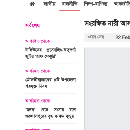
জাতীয়
রাজনীতি
শিল্প-বাণিজ্য
আন্তর্জা
সংরক্ষিত নারী আ
সর্বশেষ
ওয়েব ডেস্ক
22 Feb
আর্কাইভ থেকে
আর্কাইভ থেকে
জবুল্লাহ
টালিউডের প্রসেনজিৎ-ঋতুপর্ণা
শ্রীগোবিন্দপুর চা বাগানের ল
যার দাবি
জুটির ‘হাফ সেঞ্চুরি’
প্রকৃতির পরিপূর্ণ রূপ
আর্কাইভ থেকে
আর্কাইভ থেকে
মৌলভীবাজারের ৪টি উপজেলা
গোপালপুরে অদম্য মেধা
রের সময়ের
শত্রুমুক্ত দিবস
প্রতিবন্ধী সামি
 উপস্থাপন
আর্কাইভ থেকে
আন্তর্জাতিক
‘মদন’ বেচে সংসার চলে
এশিয়ার শীর্ষ ১
গুরুদাসপুরের বৃদ্ধ কাঞ্চন কুন্ডুর
বিশ্ববিদ্যালয়ের তালিকায় স্থ
ঙ্গে সৌদি
পায়নি বাংলাদেশের একটিও