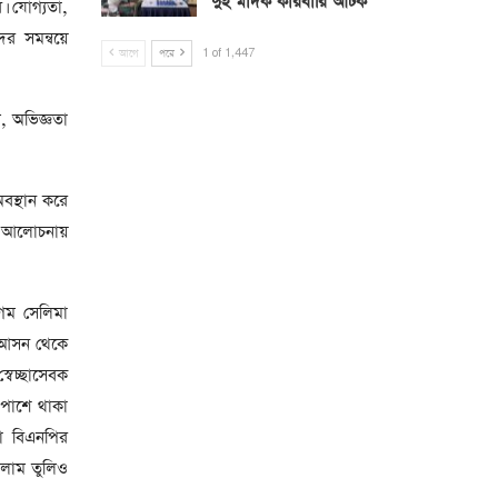
দুই মাদক কারবারি আটক
। যোগ্যতা,
ের সমন্বয়ে
আগে
পরে
1 of 1,447
গ, অভিজ্ঞতা
বস্থান করে
াও আলোচনায়
েগম সেলিমা
 আসন থেকে
বেচ্ছাসেবক
 পাশে থাকা
লা বিএনপির
সলাম তুলিও