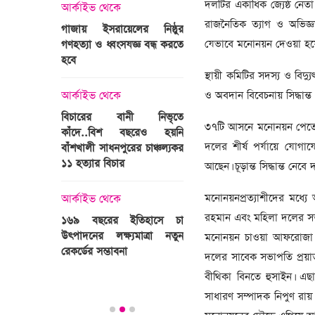
্রী খালেদা
দলটির একাধিক জ্যেষ্ঠ নে
আর্কাইভ থেকে
ের রাষ্ট্রীয়
আর্কাইভ থেকে
রাজনৈতিক ত্যাগ ও অভিজ্ঞতা
গাজায় ইসরায়েলের নিষ্ঠুর
ি
যেভাবে মনোনয়ন দেওয়া হয়
গণহত্যা ও ধ্বংসযজ্ঞ বন্ধ করতে
ভারতজুড়ে চলছে ‘মুজিব:এক
হবে
জাতির রূপকার ’সিনেম
প্রচারণা
স্থায়ী কমিটির সদস্য ও বিদ্য
ালেদা জিয়া
ও অবদান বিবেচনায় সিদ্ধান্
আর্কাইভ থেকে
আর্কাইভ থেকে
বিচারের বানী নিভৃতে
৩৭টি আসনে মনোনয়ন পেতে ব
কাঁদে..বিশ বছরেও হয়নি
স্বামীকে বেঁধে স্ত্রীকে গণধর্ষণ
দলের শীর্ষ পর্যায়ে যোগা
বাঁশখালী সাধনপুরের চাঞ্চল্যকর
ধর্ষককে পুলিশে দিল মা-বাবা
পাগলা
১১ হত্যার বিচার
আছেন। চূড়ান্ত সিদ্ধান্ত নেবে
িলল রেকর্ড
আর্কাইভ থেকে
কা
মনোনয়নপ্রত্যাশীদের মধ্যে 
আর্কাইভ থেকে
প্রস্তুত গাবতলীর হাট
রহমান এবং মহিলা দলের স
১৬৯ বছরের ইতিহাসে চা
উৎপাদনের লক্ষ্যমাত্রা নতুন
মনোনয়ন চাওয়া আফরোজা আব্
ির্বাচনি
রেকর্ডের সম্ভাবনা
দলের সাবেক সভাপতি প্রয়াত 
তে পর্যটন
বীথিকা বিনতে হুসাইন। এছ
সাধারণ সম্পাদক নিপুণ রা