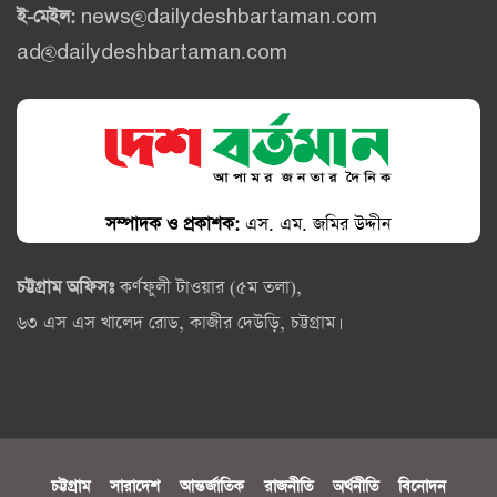
ই-মেইল:
news@dailydeshbartaman.com
ad@dailydeshbartaman.com
সম্পাদক ও প্রকাশক:
এস. এম. জমির উদ্দীন
চট্টগ্রাম অফিসঃ
কর্ণফুলী টাওয়ার (৫ম তলা),
৬৩ এস এস খালেদ রোড, কাজীর দেউড়ি, চট্টগ্রাম।
চট্টগ্রাম
সারাদেশ
আন্তর্জাতিক
রাজনীতি
অর্থনীতি
বিনোদন