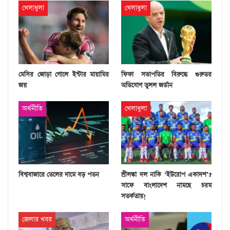
খেলাধুলা
খেলাধুলা
মেসির জোড়া গোলে ইন্টার মায়ামির
ফিফা সভাপতির বিরুদ্ধে গুরুতর
জয়
অভিযোগ তুলল জর্ডান
অর্থনীতি
খেলাধুলা
বিশ্ববাজারে তেলের দামে বড় পতন
শ্রীলঙ্কা দল নাকি ‘ইউরোপ একাদশ’?
সাফে বাংলাদেশ নামছে চরম
সতর্কতায়!
জেলার খবর
অর্থনীতি