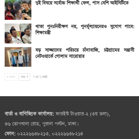
দুই বিষয়ে সর্বোচ্চ শিক্ষার্থী ফেল, পাস বেশি আইসিটিতে
খাতা পুনঃনিরীক্ষণ নয়, পুনর্মূল্যায়নেরও সুযোগ পাবে:
শিক্ষামন্ত্রী
বড় সাজ্জাদের পরিচয়ে চাঁদাবাজি, চট্টগ্রামের সন্ত্রাসী
নেটওয়ার্কে গোলাম সারোয়ার
আগে
পরে
1 of 1,448
বার্তা ও বাণিজ্যিক কার্যালয়:
ফারইস্ট টাওয়ার-২ (৩য় তলা),
৩৬ তোপখানা রোড, পুরানা পল্টন, ঢাকা।
ফোন:
০২২২৬৬৩৮২১৩, ০২২২৬৬৩৮২১৪