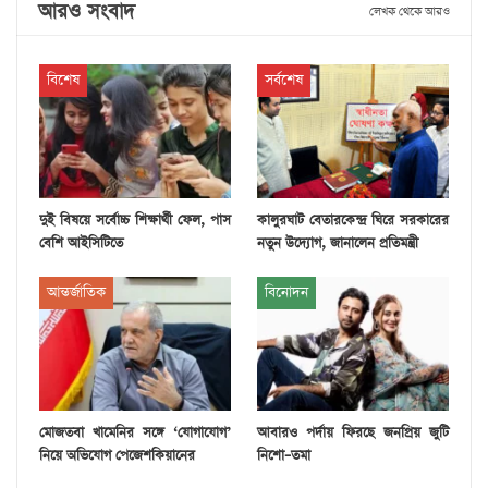
আরও সংবাদ
লেখক থেকে আরও
বিশেষ
সর্বশেষ
দুই বিষয়ে সর্বোচ্চ শিক্ষার্থী ফেল, পাস
কালুরঘাট বেতারকেন্দ্র ঘিরে সরকারের
বেশি আইসিটিতে
নতুন উদ্যোগ, জানালেন প্রতিমন্ত্রী
আন্তর্জাতিক
বিনোদন
মোজতবা খামেনির সঙ্গে ‘যোগাযোগ’
আবারও পর্দায় ফিরছে জনপ্রিয় জুটি
নিয়ে অভিযোগ পেজেশকিয়ানের
নিশো–তমা