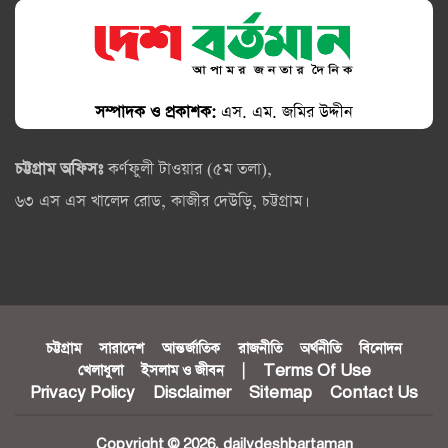
সম্পাদক ও প্রকাশক:
এস. এম. জমির উদ্দীন
চট্টগ্রাম অফিসঃ
কর্ণফুলী টাওয়ার (৫ম তলা),
৬৩ এস এস খালেদ রোড, কাজীর দেউড়ি, চট্টগ্রাম।
চট্টগ্রাম
সারাদেশ
আন্তর্জাতিক
রাজনীতি
অর্থনীতি
বিনোদন
খেলাধুলা
ইসলাম ও জীবন
|
Terms Of Use
Privacy Policy
Disclaimer
Sitemap
Contact Us
Copyright © 2026. dailydeshbartaman