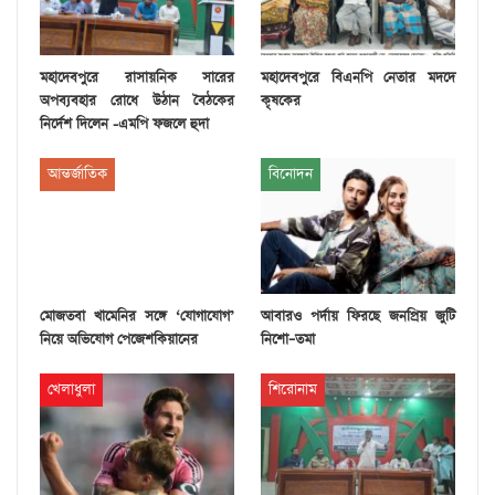
মহাদেবপুরে রাসায়নিক সারের
মহাদেবপুরে বিএনপি নেতার মদদে
অপব্যবহার রোধে উঠান বৈঠকের
কৃষকের
নির্দেশ দিলেন -এমপি ফজলে হুদা
আন্তর্জাতিক
বিনোদন
মোজতবা খামেনির সঙ্গে ‘যোগাযোগ’
আবারও পর্দায় ফিরছে জনপ্রিয় জুটি
নিয়ে অভিযোগ পেজেশকিয়ানের
নিশো–তমা
খেলাধুলা
শিরোনাম