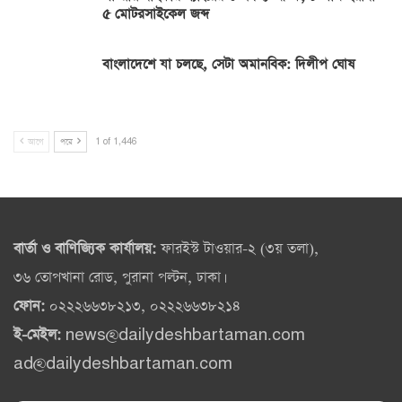
৫ মোটরসাইকেল জব্দ
বাংলাদেশে যা চলছে, সেটা অমানবিক: দিলীপ ঘোষ
আগে
পরে
1 of 1,446
বার্তা ও বাণিজ্যিক কার্যালয়:
ফারইস্ট টাওয়ার-২ (৩য় তলা),
৩৬ তোপখানা রোড, পুরানা পল্টন, ঢাকা।
ফোন:
০২২২৬৬৩৮২১৩, ০২২২৬৬৩৮২১৪
ই-মেইল:
news@dailydeshbartaman.com
ad@dailydeshbartaman.com