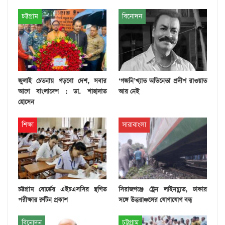
চট্টগ্রাম
বিনোদন
জুলাই চেতনায় গড়বো দেশ, সবার
‘গজনি’খ্যাত অভিনেতা প্রদীপ রাওয়াত
আগে বাংলাদেশ : ডা. শাহাদাত
আর নেই
হোসেন
শিক্ষা
সারাবাংলা
চট্টগ্রাম বোর্ডের এইচএসসির স্থগিত
সিরাজগঞ্জে ট্রেন লাইনচ্যুত, ঢাকার
পরীক্ষার রুটিন প্রকাশ
সঙ্গে উত্তরাঞ্চলের যোগাযোগ বন্ধ
বিনোদন
চট্টগ্রাম