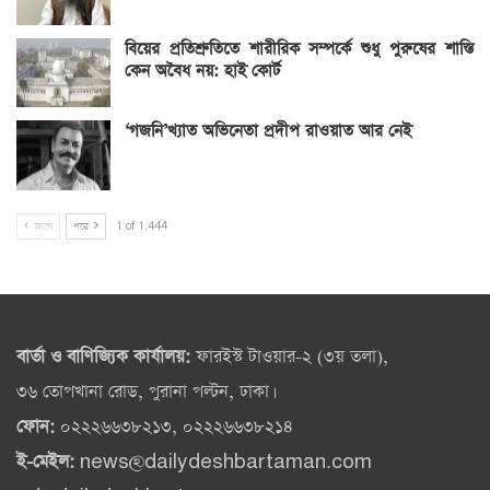
বিয়ের প্রতিশ্রুতিতে শারীরিক সম্পর্কে শুধু পুরুষের শাস্তি
কেন অবৈধ নয়: হাই কোর্ট
‘গজনি’খ্যাত অভিনেতা প্রদীপ রাওয়াত আর নেই
আগে
পরে
1 of 1,444
বার্তা ও বাণিজ্যিক কার্যালয়:
ফারইস্ট টাওয়ার-২ (৩য় তলা),
৩৬ তোপখানা রোড, পুরানা পল্টন, ঢাকা।
ফোন:
০২২২৬৬৩৮২১৩, ০২২২৬৬৩৮২১৪
ই-মেইল:
news@dailydeshbartaman.com