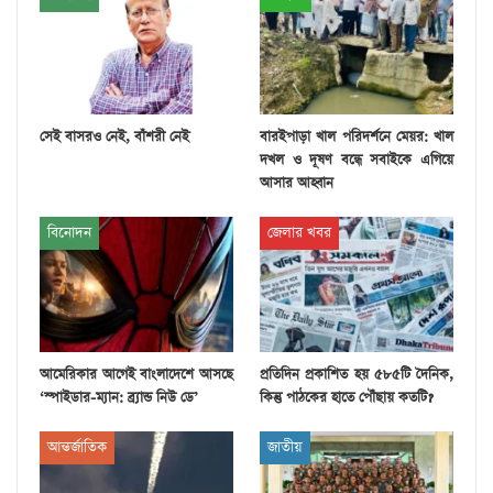
সেই বাসরও নেই, বাঁশরী নেই
বারইপাড়া খাল পরিদর্শনে মেয়র: খাল
দখল ও দূষণ বন্ধে সবাইকে এগিয়ে
আসার আহ্বান
বিনোদন
জেলার খবর
আমেরিকার আগেই বাংলাদেশে আসছে
প্রতিদিন প্রকাশিত হয় ৫৮৫টি দৈনিক,
‘স্পাইডার-ম্যান: ব্র্যান্ড নিউ ডে’
কিন্তু পাঠকের হাতে পৌঁছায় কতটি?
আন্তর্জাতিক
জাতীয়