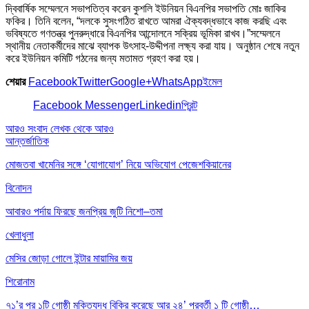
দ্বিবার্ষিক সম্মেলনে সভাপতিত্ব করেন কুশলি ইউনিয়ন বিএনপির সভাপতি মোঃ জাকির
ফকির। তিনি বলেন, “দলকে সুসংগঠিত রাখতে আমরা ঐক্যবদ্ধভাবে কাজ করছি এবং
ভবিষ্যতে গণতন্ত্র পুনরুদ্ধারে বিএনপির আন্দোলনে সক্রিয় ভূমিকা রাখব।”সম্মেলনে
স্থানীয় নেতাকর্মীদের মাঝে ব্যাপক উৎসাহ-উদ্দীপনা লক্ষ্য করা যায়। অনুষ্ঠান শেষে নতুন
করে ইউনিয়ন কমিটি গঠনের জন্য মতামত গ্রহণ করা হয়।
শেয়ার
Facebook
Twitter
Google+
WhatsApp
ইমেল
Facebook Messenger
Linkedin
প্রিন্ট
আরও সংবাদ
লেখক থেকে আরও
আন্তর্জাতিক
মোজতবা খামেনির সঙ্গে ‘যোগাযোগ’ নিয়ে অভিযোগ পেজেশকিয়ানের
বিনোদন
আবারও পর্দায় ফিরছে জনপ্রিয় জুটি নিশো–তমা
খেলাধুলা
মেসির জোড়া গোলে ইন্টার মায়ামির জয়
শিরোনাম
৭১’র পর ১টি গোষ্ঠী মুক্তিযুদ্ধ বিক্রি করেছে আর ২৪’ পরবর্তী ১ টি গোষ্ঠী…