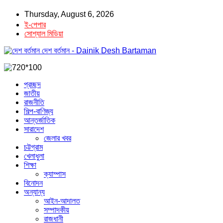
Thursday, August 6, 2026
ই-পেপার
সোশ্যাল মিডিয়া
দেশ বর্তমান - Dainik Desh Bartaman
প্রচ্ছদ
জাতীয়
রাজনীতি
শিল্প-বাণিজ্য
আন্তর্জাতিক
সারাদেশ
জেলার খবর
চট্টগ্রাম
খেলাধুলা
শিক্ষা
ক্যাম্পাস
বিনোদন
অন্যান্য
আইন-আদালত
সম্পাদকীয়
রাজধানী