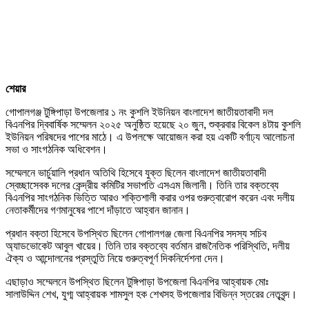
শেয়ার
গোপালগঞ্জ টুঙ্গিপাড়া উপজেলার ১ নং কুশলি ইউনিয়ন বাংলাদেশ জাতীয়তাবাদী দল
বিএনপির দ্বিবার্ষিক সম্মেলন ২০২৫ অনুষ্ঠিত হয়েছে ২০ জুন, শুক্রবার বিকেল ৪টায় কুশলি
ইউনিয়ন পরিষদের পাশের মাঠে। এ উপলক্ষে আয়োজন করা হয় একটি বর্ণাঢ্য আলোচনা
সভা ও সাংগঠনিক অধিবেশন।
সম্মেলনে ভার্চুয়ালি প্রধান অতিথি হিসেবে যুক্ত ছিলেন বাংলাদেশ জাতীয়তাবাদী
স্বেচ্ছাসেবক দলের কেন্দ্রীয় কমিটির সভাপতি এসএম জিলানী। তিনি তার বক্তব্যে
বিএনপির সাংগঠনিক ভিত্তি আরও শক্তিশালী করার ওপর গুরুত্বারোপ করেন এবং দলীয়
নেতাকর্মীদের গণমানুষের পাশে দাঁড়াতে আহ্বান জানান।
প্রধান বক্তা হিসেবে উপস্থিত ছিলেন গোপালগঞ্জ জেলা বিএনপির সদস্য সচিব
অ্যাডভোকেট আবুল খায়ের। তিনি তার বক্তব্যে বর্তমান রাজনৈতিক পরিস্থিতি, দলীয়
ঐক্য ও আন্দোলনের প্রস্তুতি নিয়ে গুরুত্বপূর্ণ দিকনির্দেশনা দেন।
এছাড়াও সম্মেলনে উপস্থিত ছিলেন টুঙ্গিপাড়া উপজেলা বিএনপির আহ্বায়ক মোঃ
সালাউদ্দিন শেখ, যুগ্ম আহ্বায়ক শামসুল হক শেখসহ উপজেলার বিভিন্ন স্তরের নেতৃবৃন্দ।