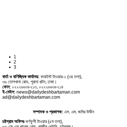
1
2
3
বার্তা ও বাণিজ্যিক কার্যালয়:
ফারইস্ট টাওয়ার-২ (৩য় তলা),
৩৬ তোপখানা রোড, পুরানা পল্টন, ঢাকা।
ফোন:
০২২২৬৬৩৮২১৩, ০২২২৬৬৩৮২১৪
ই-মেইল:
news@dailydeshbartaman.com
ad@dailydeshbartaman.com
সম্পাদক ও প্রকাশক:
এস. এম. জমির উদ্দীন
চট্টগ্রাম অফিসঃ
কর্ণফুলী টাওয়ার (৫ম তলা),
৬৩ এস এস খালেদ রোড, কাজীর দেউড়ি, চট্টগ্রাম।