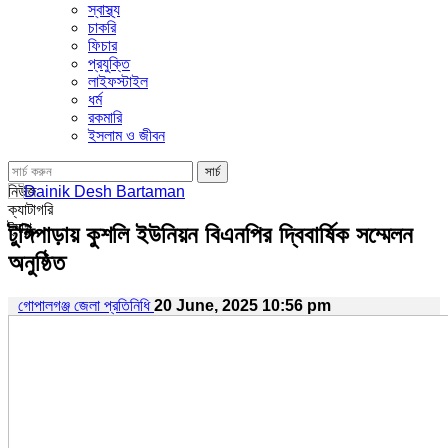
স্বাস্থ্য
চাকরি
ফিচার
প্রযুক্তি
লাইফস্টাইল
ধর্ম
রকমারি
ইসলাম ও জীবন
নিউজ
ক্যাটাগরি
ট্যাগ
টুঙ্গিপাড়ায় কুশলি ইউনিয়ন বিএনপির দ্বিবার্ষিক সম্মেলন
অনুষ্ঠিত
গোপালগঞ্জ জেলা প্রতিনিধি
20 June, 2025 10:56 pm