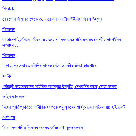
শিরোনাম
বেনাপোল সীমান্ত থেকে ৩১০ বোতল ভারতীয় উইনিক্স সিরাপ উদ্ধার
শিরোনাম
বাংলাদেশ ইউনিয়ন পরিষদ চেয়ারম্যান-মেম্বার এসোসিয়েশনের কেন্দ্রীয় সাংগঠনিক
সম্পাদক…
শিরোনাম
ঢাকায় গ্রেফতার এনসিপির সাবেক নেতা তানভীর বগুড়া কারাগারে
জাতীয়
ধর্মমন্ত্রী কায়কোবাদের শারীরিক অবস্থার উন্নতি, দেশবাসীর কাছে দোয়া কামনা
আইন আদালত
বিয়ের প্রতিশ্রুতিতে শারীরিক সম্পর্কে শুধু পুরুষের শাস্তি কেন অবৈধ নয়: হাই কোর্ট
খেলাধুলা
ফিফা সভাপতির বিরুদ্ধে গুরুতর অভিযোগ তুলল জর্ডান