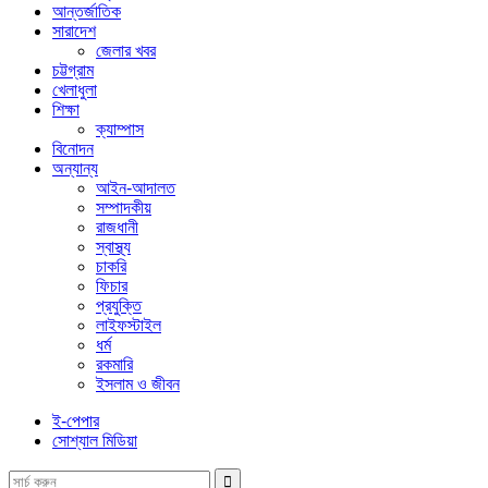
আন্তর্জাতিক
সারাদেশ
জেলার খবর
চট্টগ্রাম
খেলাধুলা
শিক্ষা
ক্যাম্পাস
বিনোদন
অন্যান্য
আইন-আদালত
সম্পাদকীয়
রাজধানী
স্বাস্থ্য
চাকরি
ফিচার
প্রযুক্তি
লাইফস্টাইল
ধর্ম
রকমারি
ইসলাম ও জীবন
ই-পেপার
সোশ্যাল মিডিয়া