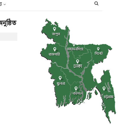
্য
ুষ্ঠিত