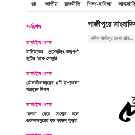
জাতীয়
রাজনীতি
শিল্প-বাণিজ্য
আন্তর্জা
গাজীপুরে সাংবাদি
সর্বশেষ
নাঈম গাজীপুর জেলা প্রতিনিধি
আর্কাইভ থেকে
আর্কাইভ থেকে
জবুল্লাহ
টালিউডের প্রসেনজিৎ-ঋতুপর্ণা
শ্রীগোবিন্দপুর চা বাগানের ল
যার দাবি
জুটির ‘হাফ সেঞ্চুরি’
প্রকৃতির পরিপূর্ণ রূপ
আর্কাইভ থেকে
আর্কাইভ থেকে
মৌলভীবাজারের ৪টি উপজেলা
গোপালপুরে অদম্য মেধা
রের সময়ের
শত্রুমুক্ত দিবস
প্রতিবন্ধী সামি
 উপস্থাপন
আর্কাইভ থেকে
আন্তর্জাতিক
‘মদন’ বেচে সংসার চলে
এশিয়ার শীর্ষ ১
গুরুদাসপুরের বৃদ্ধ কাঞ্চন কুন্ডুর
বিশ্ববিদ্যালয়ের তালিকায় স্থ
ঙ্গে সৌদি
পায়নি বাংলাদেশের একটিও