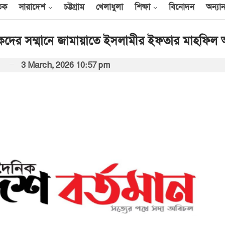
তিক
সারাদেশ
চট্টগ্রাম
খেলাধুলা
শিক্ষা
বিনোদন
অন্যান
কদের সম্মানে জামায়াতে ইসলামীর ইফতার মাহফিল অন
3 March, 2026 10:57 pm
আন্তর্জাতিক
েক
এক দিনে ৪০ হিজবুল্লাহ
যোদ্ধাকে হত্যার দাবি
ইসরায়েলের
আর্কাইভ থেকে
বী
অন্তর্বর্তী সরকারের সময়ের
অধ্যাদেশ সংসদে উপস্থাপন
করা হবে
০০
আর্কাইভ থেকে
ান
প্রধানমন্ত্রীর সঙ্গে সৌদি
রাষ্ট্রদূতের সাক্ষাৎ