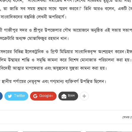
ক্তব্যে বলেন, “সাংবাদিকরা সমাজের দর্পণ। দেশের সংকটময় মুহূর্তে তারা সত্য 
সাবেক প্রধানমন্ত্রী খালেদা
জিয়ার মৃত্যুতে ৩ দিনের রাষ্ট্রীয়
, তা জাতি সব সময় শ্রদ্ধার সাথে স্মরণ করবে।” তিনি আরও বলেন, একটি বৈ
শোক, প্রজ্ঞাপন জারি
সাংবাদিকদের বস্তুনিষ্ঠ লেখনী অপরিহার্য।
টি
ার
আর্কাইভ থেকে
মী গাজীপুর সদর ও শ্রীপুর উপজেলার যৌথ আয়োজনে অনুষ্ঠিত এই সভায় সভাপত
দেশনেত্রী বেগম খালেদা জিয়া
্রেটারি অধ্যক্ষ মোস্তাফিজুর রহমান খান।
আর নেই
র সদরের বিভিন্ন ইলেকট্রনিক ও প্রিন্ট মিডিয়ার সাংবাদিকবৃন্দ অংশগ্রহণ করেন। ইফ
, ২
আর্কাইভ থেকে
ুসলিম উম্মাহর শান্তি ও সমৃদ্ধি কামনা করে বিশেষ মোনাজাত পরিচালনা করা হয়
র বিদেহী আত্মার মাগফেরাত এবং অসুস্থদের সুস্থতা কামনা করা হয়।
ঐতিহাসিক পাগলা
মসজিদ:দানবাক্সে মিলল রেকর্ড
ানীয় পর্যায়ের নেতৃবৃন্দ এবং গণ্যমান্য ব্যক্তিবর্গ উপস্থিত ছিলেন।
৬ কোটি ৩২ লাখ টাকা
আর্কাইভ থেকে
Twitter
Google+
ইমেল
৫ বছর পর পর নির্বাচনি
সহিংসতার অভিঘাতে পর্যটন
লেখক 
খাত