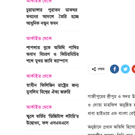
আর্কাইভ থেকে
অপরাধ
চুয়াডাঙ্গার পুরাতন ডাকঘর
ভবনের আদলে তৈরি হচ্ছে
গুলশান হলি আর্টিজান হাম
 তারাবির
আধুনিক নতুন ভবন
মামলা : হাইকোর্টের রায় আ
দ্যুৎ রাখার
ত্রী তারেক
আর্কাইভ থেকে
আন্তর্জাতিক
শাপলার বুকে অতিথি পাখির
অজ্ঞাত বন্দুকধারীর গুলি
অবাধ বিচরণ ও কিচিরমিচির
মাওলানা তারেক জামিল
শব্দে মুখর জাবি ক্যাম্পাস
ছেলের মৃত্যু
ন্ত্রী হলেন
শেয়ার
আর্কাইভ থেকে
আন্তর্জাতিক
স্বাধীন ফিলিস্তিন রাষ্ট্রের জন্য
বিশ্বকাপ ইাতহাসে সাকিব
মুসলিম বিশ্বের ঐক্য জরুরি
আরেকটি রেকর্ড
গাজীপুরের শ্রীপুর ও সদর 
সদস্যের হতে
ও দোয়া মাহফিল অনুষ্ঠিত 
 প্রতিমন্ত্রী
আর্কাইভ থেকে
আর্কাইভ থেকে
ধাবা হাইওয়ে এন্ড বাংলা রেস
স্কুলে ভর্তির ‘ডিজিটাল লটারি’র
টানেল উদ্বোধন : প্রধানমন্ত্
উদ্বোধন, ফল এসএমএসে
জনসভায় যোগ দিচ্ছেন দল
অনুষ্ঠানে প্রধান অতিথি হ
নেতাকর্মীরা