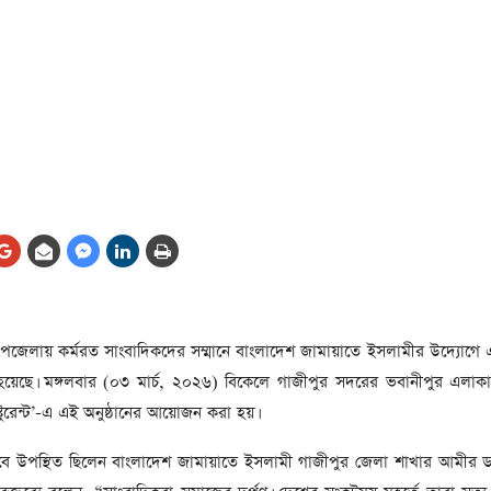
আর্কাইভ থেকে
লা
জ
সেহরি, ইফতার ও তারাবির
সময় নিরবচ্ছিন্ন বিদ্যুৎ রাখার
নির্দেশ: প্রধানমন্ত্রী তারেক
রহমান
তে
ের
আর্কাইভ থেকে
দেশের ১১তম প্রধানমন্ত্রী হলেন
তারেক রহমান
ের
আর্কাইভ থেকে
উপজেলায় কর্মরত সাংবাদিকদের সম্মানে বাংলাদেশ জামায়াতে ইসলামীর উদ্যোগ
নতুন মন্ত্রিসভা ৫০ সদস্যের হতে
হয়েছে। মঙ্গলবার (০৩ মার্চ, ২০২৬) বিকেলে গাজীপুর সদরের ভবানীপুর এলাকা
পারে, ২৫ পূর্ণমন্ত্রী, প্রতিমন্ত্রী
২৪
্টুরেন্ট’-এ এই অনুষ্ঠানের আয়োজন করা হয়।
রীর
ীয়
িসেবে উপস্থিত ছিলেন বাংলাদেশ জামায়াতে ইসলামী গাজীপুর জেলা শাখার আমীর ড
আর্কাইভ থেকে