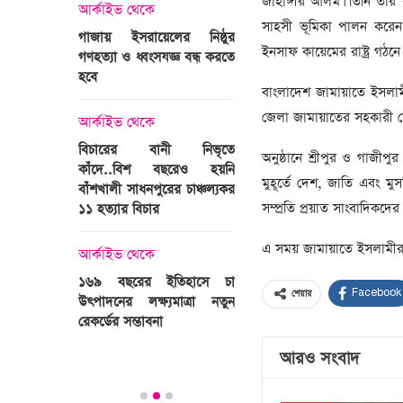
জাহাঙ্গীর আলম। তিনি তার ব
্রী খালেদা
আর্কাইভ থেকে
ের রাষ্ট্রীয়
সাহসী ভূমিকা পালন করেন
আর্কাইভ থেকে
গাজায় ইসরায়েলের নিষ্ঠুর
ি
ইনসাফ কায়েমের রাষ্ট্র গঠনে 
গণহত্যা ও ধ্বংসযজ্ঞ বন্ধ করতে
ভারতজুড়ে চলছে ‘মুজিব:এক
হবে
জাতির রূপকার ’সিনেম
বাংলাদেশ জামায়াতে ইসলা
প্রচারণা
ালেদা জিয়া
জেলা জামায়াতের সহকারী সেক
আর্কাইভ থেকে
আর্কাইভ থেকে
বিচারের বানী নিভৃতে
অনুষ্ঠানে শ্রীপুর ও গাজীপু
কাঁদে..বিশ বছরেও হয়নি
স্বামীকে বেঁধে স্ত্রীকে গণধর্ষণ
মুহূর্তে দেশ, জাতি এবং ম
বাঁশখালী সাধনপুরের চাঞ্চল্যকর
ধর্ষককে পুলিশে দিল মা-বাবা
সম্প্রতি প্রয়াত সাংবাদিকদে
পাগলা
১১ হত্যার বিচার
িলল রেকর্ড
আর্কাইভ থেকে
এ সময় জামায়াতে ইসলামীর স্থ
কা
আর্কাইভ থেকে
প্রস্তুত গাবতলীর হাট
১৬৯ বছরের ইতিহাসে চা
Facebook
শেয়ার
উৎপাদনের লক্ষ্যমাত্রা নতুন
ির্বাচনি
রেকর্ডের সম্ভাবনা
তে পর্যটন
আরও সংবাদ