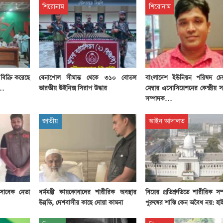
শিরোনাম
শিরোনাম
ধ বিক্রি করেছে
বেনাপোল সীমান্ত থেকে ৩১০ বোতল
বাংলাদেশ ইউনিয়ন পরিষদ চেয়
ী…
ভারতীয় উইনিক্স সিরাপ উদ্ধার
মেম্বার এসোসিয়েশনের কেন্দ্রীয়
সম্পাদক…
জাতীয়
আইন আদালত
 সাবেক নেতা
ধর্মমন্ত্রী কায়কোবাদের শারীরিক অবস্থার
বিয়ের প্রতিশ্রুতিতে শারীরিক সম্প
উন্নতি, দেশবাসীর কাছে দোয়া কামনা
পুরুষের শাস্তি কেন অবৈধ নয়: হাই