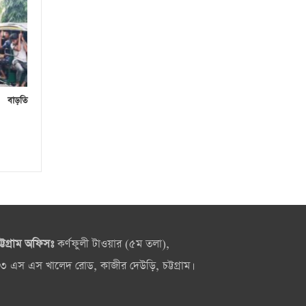
 বাড়তি
ট্টগ্রাম অফিসঃ
কর্ণফুলী টাওয়ার (৫ম তলা),
৩ এস এস খালেদ রোড, কাজীর দেউড়ি, চট্টগ্রাম।