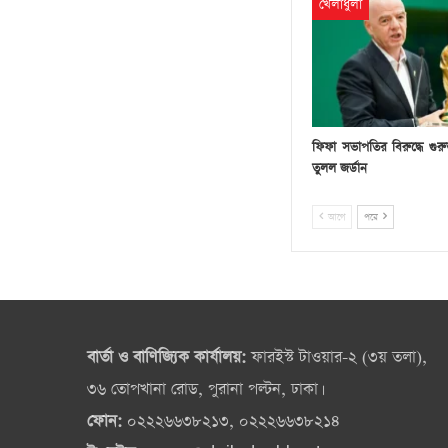
খেলাধুলা
ফিফা সভাপতির বিরুদ্ধে গু
তুলল জর্ডান
আগে
পরে
বার্তা ও বাণিজ্যিক কার্যালয়:
ফারইস্ট টাওয়ার-২ (৩য় তলা),
৩৬ তোপখানা রোড, পুরানা পল্টন, ঢাকা।
ফোন:
০২২২৬৬৩৮২১৩, ০২২২৬৬৩৮২১৪