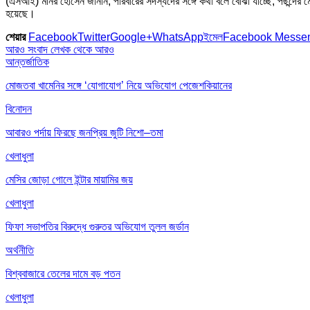
(এসআই) মনির হোসেন জানান, পরিবারের সদস্যদের সঙ্গে কথা বলে বোঝা যাচ্ছে, পছন্দের 
হয়েছে।
শেয়ার
Facebook
Twitter
Google+
WhatsApp
ইমেল
Facebook Messe
আরও সংবাদ
লেখক থেকে আরও
আন্তর্জাতিক
মোজতবা খামেনির সঙ্গে ‘যোগাযোগ’ নিয়ে অভিযোগ পেজেশকিয়ানের
বিনোদন
আবারও পর্দায় ফিরছে জনপ্রিয় জুটি নিশো–তমা
খেলাধুলা
মেসির জোড়া গোলে ইন্টার মায়ামির জয়
খেলাধুলা
ফিফা সভাপতির বিরুদ্ধে গুরুতর অভিযোগ তুলল জর্ডান
অর্থনীতি
বিশ্ববাজারে তেলের দামে বড় পতন
খেলাধুলা