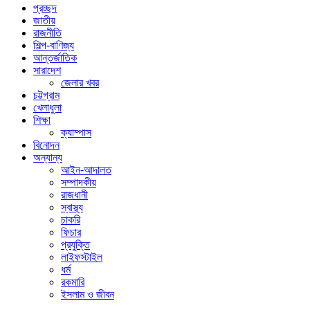
প্রচ্ছদ
জাতীয়
রাজনীতি
শিল্প-বাণিজ্য
আন্তর্জাতিক
সারাদেশ
জেলার খবর
চট্টগ্রাম
খেলাধুলা
শিক্ষা
ক্যাম্পাস
বিনোদন
অন্যান্য
আইন-আদালত
সম্পাদকীয়
রাজধানী
স্বাস্থ্য
চাকরি
ফিচার
প্রযুক্তি
লাইফস্টাইল
ধর্ম
রকমারি
ইসলাম ও জীবন