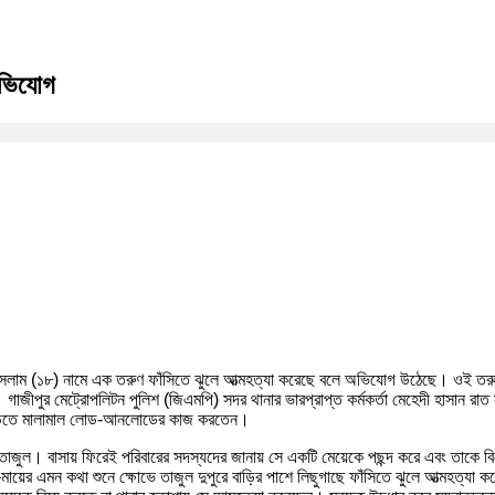
 অভিযোগ
ল ইসলাম (১৮) নামে এক তরুণ ফাঁসিতে ঝুলে আত্মহত্যা করেছে বলে অভিযোগ উঠেছে। ওই তরুণ ব
টে। গাজীপুর মেট্রোপলিটন পুলিশ (জিএমপি) সদর থানার ভারপ্রাপ্ত কর্মকর্তা মেহেদী হাসান 
 গাড়িতে মালামাল লোড-আনলোডের কাজ করতেন।
াজুল। বাসায় ফিরেই পরিবারের সদস্যদের জানায় সে একটি মেয়েকে পছন্দ করে এবং তাকে বিয়ে 
ায়ের এমন কথা শুনে ক্ষোভে তাজুল দুপুরে বাড়ির পাশে লিছুগাছে ফাঁসিতে ঝুলে আত্মহত্যা 