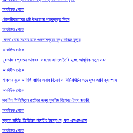
আর্কাইভ থেকে
মৌলভীবাজারের ৪টি উপজেলা শত্রুমুক্ত দিবস
আর্কাইভ থেকে
‘মদন’ বেচে সংসার চলে গুরুদাসপুরের বৃদ্ধ কাঞ্চন কুন্ডুর
আর্কাইভ থেকে
চুয়াডাঙ্গার পুরাতন ডাকঘর ভবনের আদলে তৈরি হচ্ছে আধুনিক নতুন ভবন
আর্কাইভ থেকে
শাপলার বুকে অতিথি পাখির অবাধ বিচরণ ও কিচিরমিচির শব্দে মুখর জাবি ক্যাম্পাস
আর্কাইভ থেকে
স্বাধীন ফিলিস্তিন রাষ্ট্রের জন্য মুসলিম বিশ্বের ঐক্য জরুরি
আর্কাইভ থেকে
স্কুলে ভর্তির ‘ডিজিটাল লটারি’র উদ্বোধন, ফল এসএমএসে
আর্কাইভ থেকে