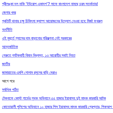
শ্রীলঙ্কা দল নাকি ‘ইউরোপ একাদশ’? সাফে বাংলাদেশ নামছে চরম সতর্কতায়!
জেলার খবর
প্রতিটি থানায় চক্ষু চিকিৎসা ক্যাম্প আয়োজনের উদ্যোগ নেওয়া হবে: মির্জা ফখরুল
অর্থনীতি
এই মুহুর্তে গ্যাসের দাম বাড়ানোর পরিকল্পনা নেই সরকারের
আন্তর্জাতিক
পেরুতে পর্যটকবাহী বিমান বিধ্বস্ত, ১৩ আরোহীর সবাই নিহত
জাতীয়
জামায়াতের এমপি গোলাম রসুলের বাড়ি ঘেরাও
আগে
পরে
সর্বাধিক পঠিত
টেকনাফে কোস্ট গার্ডের পৃথক অভিযানে ৫৫ হাজার ইয়াবাসহ দুই মাদক কারবারি আটক
কোতোয়ালী পুলিশের অভিযানে ১০ হাজার পিস ইয়াবাসহ মাদক কারবারি গ্রেপ্তার, পিকআপ জ