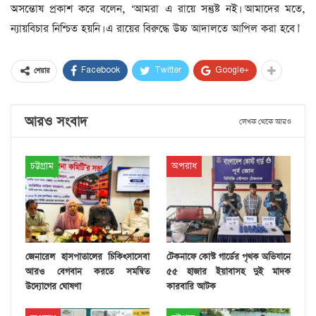
অসন্তোষ প্রকাশ করে বলেন, ‘আমরা এ রায়ে সন্তুষ্ট নই। আমাদের মতে,
ন্যায়বিচার নিশ্চিত হয়নি। এ রায়ের বিরুদ্ধে উচ্চ আদালতে আপিল করা হবে।’
Facebook
Twitter
Google+
শেয়ার
আরও সংবাদ
লেখক থেকে আরও
চট্টগ্রাম
অপরাধ
জেনারেল হাসপাতালের চিকিৎসাসেবা
টেকনাফে কোস্ট গার্ডের পৃথক অভিযানে
আরও বেগবান করতে সমন্বিত
৫৫ হাজার ইয়াবাসহ দুই মাদক
উদ্যোগের ঘোষণা
কারবারি আটক