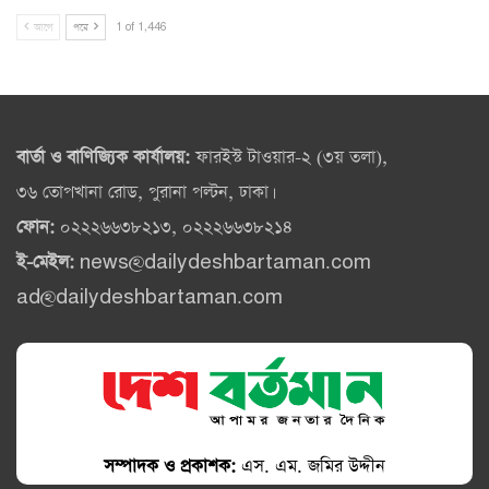
আগে
পরে
1 of 1,446
বার্তা ও বাণিজ্যিক কার্যালয়:
ফারইস্ট টাওয়ার-২ (৩য় তলা),
৩৬ তোপখানা রোড, পুরানা পল্টন, ঢাকা।
ফোন:
০২২২৬৬৩৮২১৩, ০২২২৬৬৩৮২১৪
ই-মেইল:
news@dailydeshbartaman.com
ad@dailydeshbartaman.com
সম্পাদক ও প্রকাশক:
এস. এম. জমির উদ্দীন