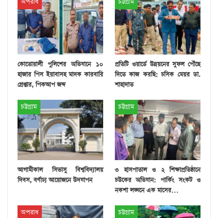
অপরাধ
চট্টগ্রাম
কোতোয়ালী পুলিশের অভিযানে ১০
প্রতিটি ওয়ার্ডে উন্নয়নের সুফল পৌঁছে
হাজার পিস ইয়াবাসহ মাদক কারবারি
দিতে কাজ করছি: চসিক মেয়র ডা.
গ্রেপ্তার, পিকআপ জব্দ
শাহাদাত
চট্টগ্রাম
চট্টগ্রাম
আগামীকাল সিভাসু বিশ্ববিদ্যালয়
৩ হাসপাতাল ও ২ শিক্ষাপ্রতিষ্ঠানে
দিবস, বর্ণাঢ্য আয়োজনে উদযাপন
চউকের অভিযান: পার্কিং সংকট ও
নকশা লঙ্ঘনে এক মাসের…
অপরাধ
চট্টগ্রাম