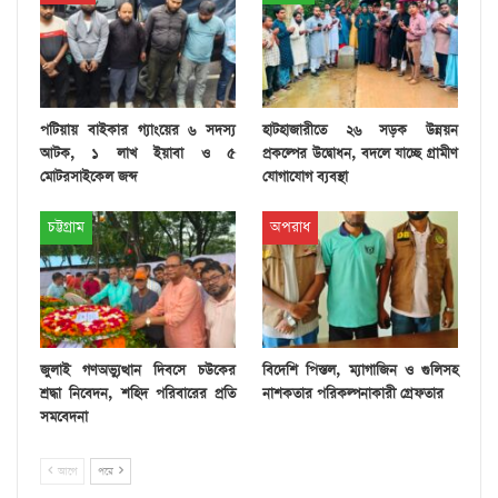
পটিয়ায় বাইকার গ্যাংয়ের ৬ সদস্য
হাটহাজারীতে ২৬ সড়ক উন্নয়ন
আটক, ১ লাখ ইয়াবা ও ৫
প্রকল্পের উদ্বোধন, বদলে যাচ্ছে গ্রামীণ
মোটরসাইকেল জব্দ
যোগাযোগ ব্যবস্থা
চট্টগ্রাম
অপরাধ
জুলাই গণঅভ্যুত্থান দিবসে চউকের
বিদেশি পিস্তল, ম্যাগাজিন ও গুলিসহ
শ্রদ্ধা নিবেদন, শহিদ পরিবারের প্রতি
নাশকতার পরিকল্পনাকারী গ্রেফতার
সমবেদনা
আগে
পরে