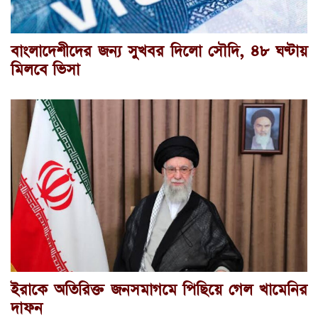
বাংলাদেশীদের জন্য সুখবর দিলো সৌদি, ৪৮ ঘণ্টায়
মিলবে ভিসা
ইরাকে অতিরিক্ত জনসমাগমে পিছিয়ে গেল খামেনির
দাফন