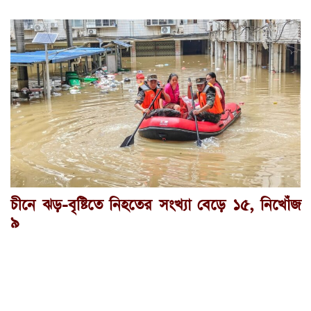
চীনে ঝড়-বৃষ্টিতে নিহতের সংখ্যা বেড়ে ১৫, নিখোঁজ
৯