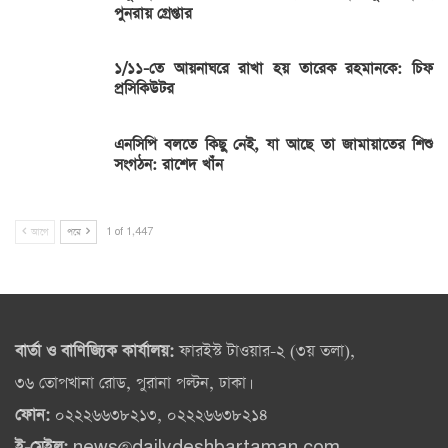
পুনরায় গ্রেপ্তার
১/১১-তে আয়নাঘরে রাখা হয় তারেক রহমানকে: চিফ
প্রসিকিউটর
এনসিপি বলতে কিছু নেই, যা আছে তা জামায়াতের শিশু
সংগঠন: রাশেদ খাঁন
আগে
পরে
1 of 1,447
বার্তা ও বাণিজ্যিক কার্যালয়:
ফারইস্ট টাওয়ার-২ (৩য় তলা),
৩৬ তোপখানা রোড, পুরানা পল্টন, ঢাকা।
ফোন:
০২২২৬৬৩৮২১৩, ০২২২৬৬৩৮২১৪
ই-মেইল:
news@dailydeshbartaman.com