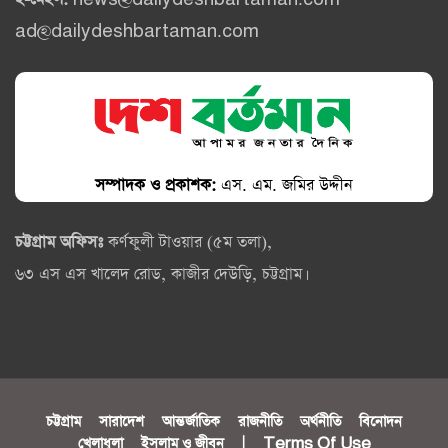
ad@dailydeshbartaman.com
সম্পাদক ও প্রকাশক:
এস. এম. জমির উদ্দীন
চট্টগ্রাম অফিসঃ
কর্ণফুলী টাওয়ার (৫ম তলা),
৬৩ এস এস খালেদ রোড, কাজীর দেউড়ি, চট্টগ্রাম।
চট্টগ্রাম
সারাদেশ
আন্তর্জাতিক
রাজনীতি
অর্থনীতি
বিনোদন
খেলাধুলা
ইসলাম ও জীবন
|
Terms Of Use