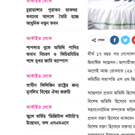
আর্কাইভ থেকে
অপরাধ
চুয়াডাঙ্গার পুরাতন ডাকঘর
ভবনের আদলে তৈরি হচ্ছে
গুলশান হলি আর্টিজান হাম
 তারাবির
আধুনিক নতুন ভবন
মামলা : হাইকোর্টের রায় আ
দ্যুৎ রাখার
ত্রী তারেক
আর্কাইভ থেকে
আন্তর্জাতিক
শেয়ার
শাপলার বুকে অতিথি পাখির
অজ্ঞাত বন্দুকধারীর গুলি
দীর্ঘ ১৭ বছর পর গোপালগঞ্
অবাধ বিচরণ ও কিচিরমিচির
মাওলানা তারেক জামিল
শব্দে মুখর জাবি ক্যাম্পাস
ছেলের মৃত্যু
দ্বিবার্ষিক সম্মেলন। আগা
ন্ত্রী হলেন
আগেই আজ রোববার (২৯ জুন) 
আর্কাইভ থেকে
আন্তর্জাতিক
কমিটির সভাপতি এস এম জিলান
স্বাধীন ফিলিস্তিন রাষ্ট্রের জন্য
বিশ্বকাপ ইাতহাসে সাকিব
মুসলিম বিশ্বের ঐক্য জরুরি
আরেকটি রেকর্ড
সম্মেলনে প্রধান অতিথি হিস
সদস্যের হতে
বিশেষ অতিথি হিসেবে থা
 প্রতিমন্ত্রী
আর্কাইভ থেকে
আর্কাইভ থেকে
সহসাংগঠনিক সম্পাদক ফরিদ
স্কুলে ভর্তির ‘ডিজিটাল লটারি’র
টানেল উদ্বোধন : প্রধানমন্ত্
প্রধান বক্তা হিসেবে থাকবেন
উদ্বোধন, ফল এসএমএসে
জনসভায় যোগ দিচ্ছেন দল
বিশেষ বক্তা হিসেবে বক্তব্
নেতাকর্মীরা