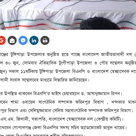
আর্কাইভ থেকে
লা
জ
সেহরি, ইফতার ও তারাবির
সময় নিরবচ্ছিন্ন বিদ্যুৎ রাখার
নির্দেশ: প্রধানমন্ত্রী তারেক
রহমান
তে
জের টুঙ্গিপাড়া উপজেলায় অনুষ্ঠিত হতে যাচ্ছে বাংলাদেশ জাতীয়তাবাদী দল 
ের
আর্কাইভ থেকে
মীকাল ৩০ জুন, সোমবার ঐতিহাসিক টুংগীপাড়া উপজেলা ও পৌর সম্মেলন অনুষ্ঠ
দেশের ১১তম প্রধানমন্ত্রী হলেন
সকাল ১১ঘটিকায় টুঙ্গিপাড়া উপজেলা বিএনপি ও বাংলাদেশ স্বেচ্ছাসেবক দলের 
তারেক রহমান
ী সংবাদ সম্মেলনের মাধ্যমে বিস্তারিত জানিয়েছেন।
ের
আর্কাইভ থেকে
েবে উপস্থিত থাকবেন বিএনপি’র ভাইস চেয়ারম্যান ড. আসাদুজ্জামান রিপন।
নতুন মন্ত্রিসভা ৫০ সদস্যের হতে
কবেন শামা ওবায়েদ সাংগঠনিক সম্পাদক ফরিদপুর বিভাগ , খন্দকার মাশু
পারে, ২৫ পূর্ণমন্ত্রী, প্রতিমন্ত্রী
পুর বিভাগ এবং সেলিমুজ্জামান সেলিম সহসাংগঠনিক সম্পাদক ফরিদপুর বিভাগ।
২৪
রীর
 এস.এম. জিলানী, সভাপতি, বাংলাদেশ স্বেচ্ছাসেবক দল (কেন্দ্রীয় কমিটি)।
ীয়
য রাখবেন গোপালগঞ্জ জেলা বিএনপির সদস্য সচিব অ্যাডভোকেট আবুল খায়ের।
আর্কাইভ থেকে