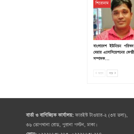
শিরোনাম
বাংলাদেশ ইউনিয়ন পরিষদ চ
মেম্বার এসোসিয়েশনের কেন্দ্
সম্পাদক…
আগে
পরে
বার্তা ও বাণিজ্যিক কার্যালয়:
ফারইস্ট টাওয়ার-২ (৩য় তলা),
৩৬ তোপখানা রোড, পুরানা পল্টন, ঢাকা।