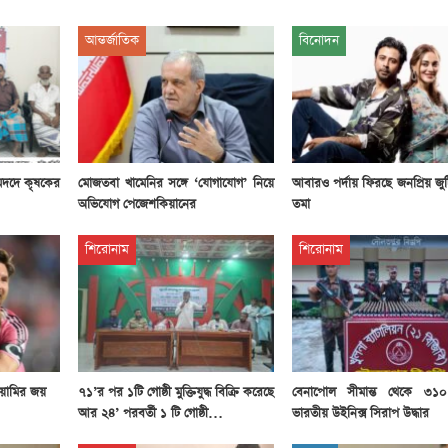
আন্তর্জাতিক
বিনোদন
মদদে কৃষকের
মোজতবা খামেনির সঙ্গে ‘যোগাযোগ’ নিয়ে
আবারও পর্দায় ফিরছে জনপ্রিয় জু
অভিযোগ পেজেশকিয়ানের
তমা
শিরোনাম
শিরোনাম
য়ামির জয়
৭১’র পর ১টি গোষ্ঠী মুক্তিযুদ্ধ বিক্রি করেছে
বেনাপোল সীমান্ত থেকে ৩১
আর ২৪’ পরবর্তী ১ টি গোষ্ঠী…
ভারতীয় উইনিক্স সিরাপ উদ্ধার