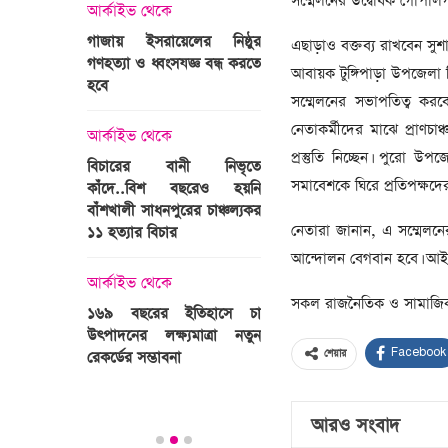
সম্মেলনের উদ্বোধক গোপালগ
্রী খালেদা
আর্কাইভ থেকে
ের রাষ্ট্রীয়
আর্কাইভ থেকে
গাজায় ইসরায়েলের নিষ্ঠুর
এছাড়াও বক্তব্য রাখবেন সুশা
ি
গণহত্যা ও ধ্বংসযজ্ঞ বন্ধ করতে
ভারতজুড়ে চলছে ‘মুজিব:এক
আবায়ক টুঙ্গিপাড়া উপজেলা
হবে
জাতির রূপকার ’সিনেম
সম্মেলনের সভাপতিত্ব করব
প্রচারণা
ালেদা জিয়া
নেতাকর্মীদের মাঝে প্রাণচাঞ
আর্কাইভ থেকে
প্রস্তুতি নিচ্ছেন। পুরো 
আর্কাইভ থেকে
বিচারের বানী নিভৃতে
সমাবেশকে ঘিরে প্রতিপক্ষদের
কাঁদে..বিশ বছরেও হয়নি
স্বামীকে বেঁধে স্ত্রীকে গণধর্ষণ
বাঁশখালী সাধনপুরের চাঞ্চল্যকর
ধর্ষককে পুলিশে দিল মা-বাবা
নেতারা জানান, এ সম্মেলনের 
পাগলা
১১ হত্যার বিচার
িলল রেকর্ড
আন্দোলন বেগবান হবে। আইন-
আর্কাইভ থেকে
কা
আর্কাইভ থেকে
প্রস্তুত গাবতলীর হাট
সকল রাজনৈতিক ও সামাজিক 
১৬৯ বছরের ইতিহাসে চা
উৎপাদনের লক্ষ্যমাত্রা নতুন
Facebook
ির্বাচনি
রেকর্ডের সম্ভাবনা
শেয়ার
তে পর্যটন
আরও সংবাদ