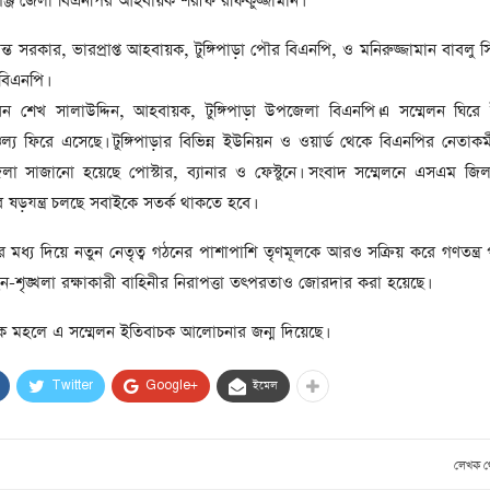
ঞ্জ জেলা বিএনপির আহবায়ক শরীফ রফিকুজ্জামান।
সাবেক প্রধানমন্ত্রী খালেদা
জিয়ার মৃত্যুতে ৩ দিনের রাষ্ট্রীয়
ন্ত সরকার, ভারপ্রাপ্ত আহবায়ক, টুঙ্গিপাড়া পৌর বিএনপি, ও মনিরুজ্জামান বাবলু সিন
শোক, প্রজ্ঞাপন জারি
টি
 বিএনপি।
ার
আর্কাইভ থেকে
েন শেখ সালাউদ্দিন, আহবায়ক, টুঙ্গিপাড়া উপজেলা বিএনপি।এ সম্মেলন ঘিরে
দেশনেত্রী বেগম খালেদা জিয়া
্চল্য ফিরে এসেছে। টুঙ্গিপাড়ার বিভিন্ন ইউনিয়ন ও ওয়ার্ড থেকে বিএনপির নেতাকর্
আর নেই
উপজেলা সাজানো হয়েছে পোস্টার, ব্যানার ও ফেস্টুনে। সংবাদ সম্মেলনে এসএম জি
 ষড়যন্ত্র চলছে সবাইকে সতর্ক থাকতে হবে।
, ২
আর্কাইভ থেকে
মধ্য দিয়ে নতুন নেতৃত্ব গঠনের পাশাপাশি তৃণমূলকে আরও সক্রিয় করে গণতন্ত্র প
ঐতিহাসিক পাগলা
মসজিদ:দানবাক্সে মিলল রেকর্ড
শৃঙ্খলা রক্ষাকারী বাহিনীর নিরাপত্তা তৎপরতাও জোরদার করা হয়েছে।
৬ কোটি ৩২ লাখ টাকা
মহলে এ সম্মেলন ইতিবাচক আলোচনার জন্ম দিয়েছে।
আর্কাইভ থেকে
Twitter
Google+
ইমেল
৫ বছর পর পর নির্বাচনি
সহিংসতার অভিঘাতে পর্যটন
খাত
লেখক 