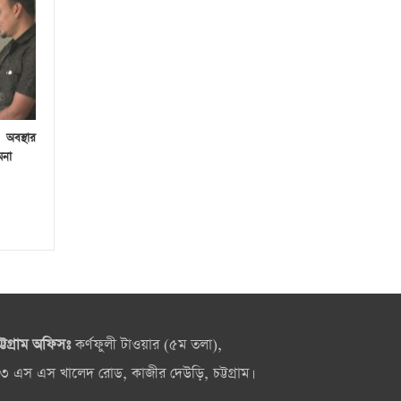
 অবস্থার
মনা
ট্টগ্রাম অফিসঃ
কর্ণফুলী টাওয়ার (৫ম তলা),
৩ এস এস খালেদ রোড, কাজীর দেউড়ি, চট্টগ্রাম।