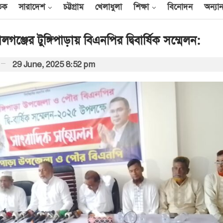
তিক
সারাদেশ
চট্টগ্রাম
খেলাধুলা
শিক্ষা
বিনোদন
অন্যান
্জের টুঙ্গিপাড়ায় বিএনপির দ্বিবার্ষিক সম্মেলন:
29 June, 2025 8:52 pm
আন্তর্জাতিক
েক
এক দিনে ৪০ হিজবুল্লাহ
যোদ্ধাকে হত্যার দাবি
ইসরায়েলের
আর্কাইভ থেকে
বী
অন্তর্বর্তী সরকারের সময়ের
অধ্যাদেশ সংসদে উপস্থাপন
করা হবে
০০
আর্কাইভ থেকে
ান
প্রধানমন্ত্রীর সঙ্গে সৌদি
রাষ্ট্রদূতের সাক্ষাৎ