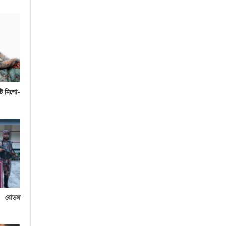
টি নিশো–
০ বোতল