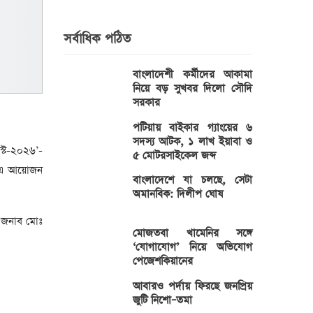
সর্বাধিক পঠিত
বাংলাদেশী কর্মীদের আকামা
নিয়ে বড় সুখবর দিলো সৌদি
সরকার
পটিয়ায় বাইকার গ্যাংয়ের ৬
সদস্য আটক, ১ লাখ ইয়াবা ও
েস্ট-২০২৬’-
৫ মোটরসাইকেল জব্দ
নে এ আয়োজন
বাংলাদেশে যা চলছে, সেটা
অমানবিক: দিলীপ ঘোষ
ার জনাব মোঃ
মোজতবা খামেনির সঙ্গে
‘যোগাযোগ’ নিয়ে অভিযোগ
পেজেশকিয়ানের
আবারও পর্দায় ফিরছে জনপ্রিয়
জুটি নিশো–তমা