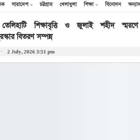
তিক
সারাদেশ
চট্টগ্রাম
খেলাধুলা
শিক্ষা
বিনোদন
অন্যান
ণের তেলিহাটি শিক্ষাবৃত্তি ও জুলাই শহীদ স্মর
স্কার বিতরণ সম্পন্ন
আন্তর্জাতিক
2 July, 2026 3:51 pm
েক
এক দিনে ৪০ হিজবুল্লাহ
যোদ্ধাকে হত্যার দাবি
ইসরায়েলের
আর্কাইভ থেকে
বী
অন্তর্বর্তী সরকারের সময়ের
অধ্যাদেশ সংসদে উপস্থাপন
করা হবে
০০
আর্কাইভ থেকে
ান
প্রধানমন্ত্রীর সঙ্গে সৌদি
রাষ্ট্রদূতের সাক্ষাৎ