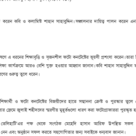
সাবেক প্রধানমন্ত্রী খালেদা
জিয়ার মৃত্যুতে ৩ দিনের রাষ্ট্রীয়
শোক, প্রজ্ঞাপন জারি
টি
 করেন কবি ও কলামিস্ট শাহান সাহাবুদ্দিন। সঞ্চালনার দায়িত্ব পালন করেন এনট
ার
আর্কাইভ থেকে
দেশনেত্রী বেগম খালেদা জিয়া
আর নেই
, ২
বেষণে এ ধরনের শিক্ষাবৃত্তি ও সৃজনশীল ফটো কনটেস্টের ভূয়সী প্রশংসা করেন। তারা শি
আর্কাইভ থেকে
্ষা কার্যক্রমে আরও বেশি যুক্ত হওয়ার আহ্বান জানান। কবি শাহান সাহাবুদ্দিন তা
ঐতিহাসিক পাগলা
ণের গুরুত্ব তুলে ধরেন।
মসজিদ:দানবাক্সে মিলল রেকর্ড
৬ কোটি ৩২ লাখ টাকা
আর্কাইভ থেকে
্ষার্থী ও ফটো কনটেস্টের বিজয়ীদের হাতে সম্মাননা ক্রেস্ট ও পুরস্কার তুলে
৫ বছর পর পর নির্বাচনি
্যামেরার ফ্রেমে জুলাই শহীদদের স্মরণীয় মুহূর্তগুলো ধারণ করা ফটোগ্রাফাররা পুরস্কৃত হ
সহিংসতার অভিঘাতে পর্যটন
খাত
তেলিহাটি’এর পক্ষ থেকে সংগঠক মেহেদি হাসান আরিফ উপস্থিত সকল
 নেন এবং অনুষ্ঠান সফল করতে সহযোগিতার জন্য সবাইকে ধন্যবাদ জানান।