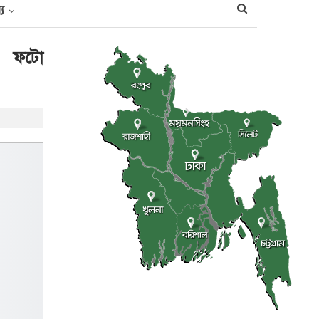
্য
ণে ফটো