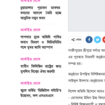
আর্কাইভ থেকে
অপরাধ
চুয়াডাঙ্গার পুরাতন ডাকঘর
ভবনের আদলে তৈরি হচ্ছে
গুলশান হলি আর্টিজান হাম
 তারাবির
আধুনিক নতুন ভবন
মামলা : হাইকোর্টের রায় আ
দ্যুৎ রাখার
ত্রী তারেক
আর্কাইভ থেকে
আন্তর্জাতিক
শাপলার বুকে অতিথি পাখির
অজ্ঞাত বন্দুকধারীর গুলি
শেয়ার
অবাধ বিচরণ ও কিচিরমিচির
মাওলানা তারেক জামিল
শব্দে মুখর জাবি ক্যাম্পাস
ছেলের মৃত্যু
গাজীপুরের শ্রীপুরে বর্ণাঢ্য
ন্ত্রী হলেন
এর পুরস্কার বিতরণী অনুষ্
আর্কাইভ থেকে
আন্তর্জাতিক
সম্পন্ন হয়।
স্বাধীন ফিলিস্তিন রাষ্ট্রের জন্য
বিশ্বকাপ ইাতহাসে সাকিব
মুসলিম বিশ্বের ঐক্য জরুরি
আরেকটি রেকর্ড
অনুষ্ঠানে উপস্থিত বিশিষ্টজ
সদস্যের হতে
সাইফুল ইসলাম। অনুষ্ঠানের
 প্রতিমন্ত্রী
আর্কাইভ থেকে
আর্কাইভ থেকে
স্কুলে ভর্তির ‘ডিজিটাল লটারি’র
টানেল উদ্বোধন : প্রধানমন্ত্
বিশেষ অতিথি হিসেবে আরও 
উদ্বোধন, ফল এসএমএসে
জনসভায় যোগ দিচ্ছেন দল
– মোসলেহ উদ্দিন উচ্চ বিদ্য
নেতাকর্মীরা
– বিশিষ্ট শিক্ষানুরাগী ও স