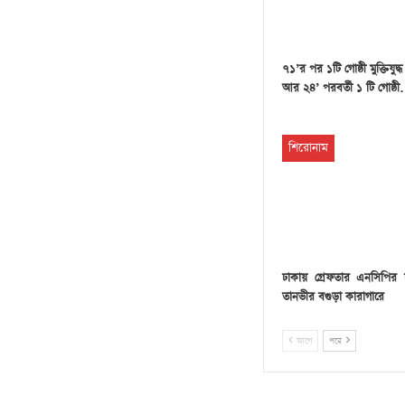
৭১’র পর ১টি গোষ্ঠী মুক্তিযুদ্
আর ২৪’ পরবর্তী ১ টি গোষ্ঠ
শিরোনাম
ঢাকায় গ্রেফতার এনসিপির
তানভীর বগুড়া কারাগারে
আগে
পরে