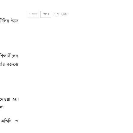
আগে
পরে
1 of 1,445
িভির স্টাফ
ক্ষার্থীদের
ঁর বক্তব্যে
 দেওয়া হয়।
ন।
 অতিথি ও