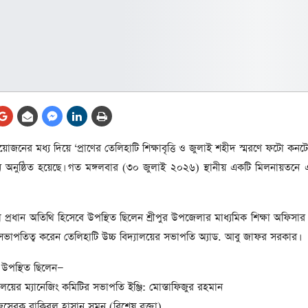
আর্কাইভ থেকে
লা
জ
সেহরি, ইফতার ও তারাবির
সময় নিরবচ্ছিন্ন বিদ্যুৎ রাখার
নির্দেশ: প্রধানমন্ত্রী তারেক
রহমান
তে
ের
আর্কাইভ থেকে
 আয়োজনের মধ্য দিয়ে ‘প্রাণের তেলিহাটি শিক্ষাবৃত্তি ও জুলাই শহীদ স্মরণে ফটো কনট
দেশের ১১তম প্রধানমন্ত্রী হলেন
ঠান অনুষ্ঠিত হয়েছে। গত মঙ্গলবার (৩০ জুলাই ২০২৬) স্থানীয় একটি মিলনায়ত
তারেক রহমান
ের
আর্কাইভ থেকে
নরা প্রধান অতিথি হিসেবে উপস্থিত ছিলেন শ্রীপুর উপজেলার মাধ্যমিক শিক্ষা অফিস
নতুন মন্ত্রিসভা ৫০ সদস্যের হতে
 সভাপতিত্ব করেন তেলিহাটি উচ্চ বিদ্যালয়ের সভাপতি অ্যাড. আবু জাফর সরকার।
পারে, ২৫ পূর্ণমন্ত্রী, প্রতিমন্ত্রী
২৪
রীর
উপস্থিত ছিলেন—
ীয়
ালয়ের ম্যানেজিং কমিটির সভাপতি ইঞ্জি: মোস্তাফিজুর রহমান
আর্কাইভ থেকে
মাজসেবক রাকিবুল হাসান সুমন (বিশেষ বক্তা)