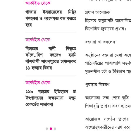
্রী খালেদা
আর্কাইভ থেকে
ের রাষ্ট্রীয়
আর্কাইভ থেকে
গাজায় ইসরায়েলের নিষ্ঠুর
প্রধান আলোচক
ি
গণহত্যা ও ধ্বংসযজ্ঞ বন্ধ করতে
ভারতজুড়ে চলছে ‘মুজিব:এক
হিসেবে অনুষ্ঠানটি আলোকিত
হবে
জাতির রূপকার ’সিনেম
রিপোর্টার জুবায়ের প্রধান।
প্রচারণা
ালেদা জিয়া
আর্কাইভ থেকে
বক্তারা যা বললেন
আর্কাইভ থেকে
বিচারের বানী নিভৃতে
কাঁদে..বিশ বছরেও হয়নি
স্বামীকে বেঁধে স্ত্রীকে গণধর্ষণ
অনুষ্ঠানের বক্তারা মেধা অন্
বাঁশখালী সাধনপুরের চাঞ্চল্যকর
ধর্ষককে পুলিশে দিল মা-বাবা
পাঠ্যবইয়ের পাশাপাশি সহ-শিক
পাগলা
১১ হত্যার বিচার
সৃজনশীল চর্চা ও ইতিহাস স্মর
িলল রেকর্ড
আর্কাইভ থেকে
কা
আর্কাইভ থেকে
পুরস্কার বিতরণ
প্রস্তুত গাবতলীর হাট
১৬৯ বছরের ইতিহাসে চা
আলোচনা সভা শেষে কৃতি শিক
উৎপাদনের লক্ষ্যমাত্রা নতুন
ির্বাচনি
রেকর্ডের সম্ভাবনা
শিক্ষাবৃত্তি প্রাপ্তরা এবং ক
তে পর্যটন
আয়োজক সংগঠন প্রাণের 
অংশগ্রহণকারীদের বরণ করে