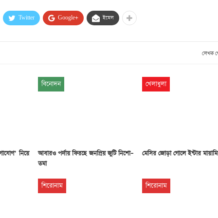
Twitter
Google+
ইমেল
লেখক 
বিনোদন
খেলাধুলা
োগাযোগ’ নিয়ে
আবারও পর্দায় ফিরছে জনপ্রিয় জুটি নিশো–
মেসির জোড়া গোলে ইন্টার মায়াম
তমা
শিরোনাম
শিরোনাম