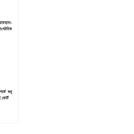
ারম্যান-
 সাংগঠনিক
র্কে শুধু
 কোর্ট