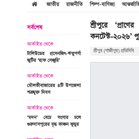
জাতীয়
রাজনীতি
শিল্প-বাণিজ্য
আন্তর্জা
শ্রীপুরে ‘প্রা
সর্বশেষ
কনটেস্ট-২০২৬’ পুর
আর্কাইভ থেকে
আর্কাইভ থেকে
শ্রীপুর (গাজীপুর) প্রতিনিধি
জবুল্লাহ
টালিউডের প্রসেনজিৎ-ঋতুপর্ণা
শ্রীগোবিন্দপুর চা বাগানের ল
যার দাবি
জুটির ‘হাফ সেঞ্চুরি’
প্রকৃতির পরিপূর্ণ রূপ
আর্কাইভ থেকে
আর্কাইভ থেকে
মৌলভীবাজারের ৪টি উপজেলা
গোপালপুরে অদম্য মেধা
রের সময়ের
শত্রুমুক্ত দিবস
প্রতিবন্ধী সামি
 উপস্থাপন
আর্কাইভ থেকে
আন্তর্জাতিক
‘মদন’ বেচে সংসার চলে
এশিয়ার শীর্ষ ১
গুরুদাসপুরের বৃদ্ধ কাঞ্চন কুন্ডুর
বিশ্ববিদ্যালয়ের তালিকায় স্থ
ঙ্গে সৌদি
পায়নি বাংলাদেশের একটিও