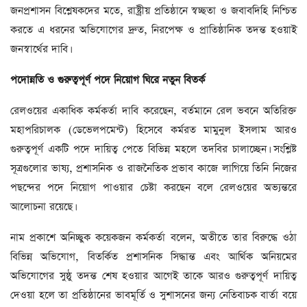
জনপ্রশাসন বিশ্লেষকদের মতে, রাষ্ট্রীয় প্রতিষ্ঠানে স্বচ্ছতা ও জবাবদিহি নিশ্চিত
করতে এ ধরনের অভিযোগের দ্রুত, নিরপেক্ষ ও প্রাতিষ্ঠানিক তদন্ত হওয়াই
জনস্বার্থের দাবি।
পদোন্নতি
ও
গুরুত্বপূর্ণ
পদে
নিয়োগ
ঘিরে
নতুন
বিতর্ক
রেলওয়ের একাধিক কর্মকর্তা দাবি করেছেন, বর্তমানে রেল ভবনে অতিরিক্ত
মহাপরিচালক (ডেভেলপমেন্ট) হিসেবে কর্মরত মামুনুল ইসলাম আরও
গুরুত্বপূর্ণ একটি পদে দায়িত্ব পেতে বিভিন্ন মহলে তদবির চালাচ্ছেন। সংশ্লিষ্ট
সূত্রগুলোর ভাষ্য, প্রশাসনিক ও রাজনৈতিক প্রভাব কাজে লাগিয়ে তিনি নিজের
পছন্দের পদে নিয়োগ পাওয়ার চেষ্টা করছেন বলে রেলওয়ের অভ্যন্তরে
আলোচনা রয়েছে।
নাম প্রকাশে অনিচ্ছুক কয়েকজন কর্মকর্তা বলেন, অতীতে তার বিরুদ্ধে ওঠা
বিভিন্ন অভিযোগ, বিতর্কিত প্রশাসনিক সিদ্ধান্ত এবং আর্থিক অনিয়মের
অভিযোগের সুষ্ঠু তদন্ত শেষ হওয়ার আগেই তাকে আরও গুরুত্বপূর্ণ দায়িত্ব
দেওয়া হলে তা প্রতিষ্ঠানের ভাবমূর্তি ও সুশাসনের জন্য নেতিবাচক বার্তা বয়ে