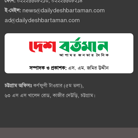
ফোন:
০২২২৬৬৩৮২১৩, ০২২২৬৬৩৮২১৪
ই-মেইল:
news@dailydeshbartaman.com
ad@dailydeshbartaman.com
সম্পাদক ও প্রকাশক:
এস. এম. জমির উদ্দীন
চট্টগ্রাম অফিসঃ
কর্ণফুলী টাওয়ার (৫ম তলা),
৬৩ এস এস খালেদ রোড, কাজীর দেউড়ি, চট্টগ্রাম।