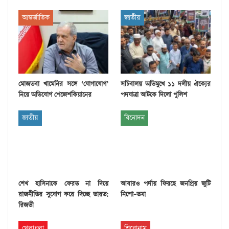
আন্তর্জাতিক
জাতীয়
মোজতবা খামেনির সঙ্গে ‘যোগাযোগ’
সচিবালয় অভিমুখে ১১ দলীয় ঐক্যের
নিয়ে অভিযোগ পেজেশকিয়ানের
পদযাত্রা আটকে দিলো পুলিশ
জাতীয়
বিনোদন
শেখ হাসিনাকে ফেরত না দিয়ে
আবারও পর্দায় ফিরছে জনপ্রিয় জুটি
রাজনীতির সুযোগ করে দিচ্ছে ভারত:
নিশো–তমা
রিজভী
খেলাধুলা
শিরোনাম