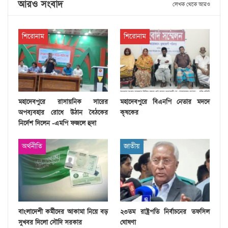
আরও সংবাদ
লেখক থেকে আরও
শিরোনাম
শিরোনাম
মহাদেবপুরে রাসায়নিক সারের
মহাদেবপুরে বিএনপি নেতার মদদে
অপব্যবহার রোধে উঠান বৈঠকের
কৃষকের
নির্দেশ দিলেন -এমপি ফজলে হুদা
অর্থনীতি
জাতীয়
বাংলাদেশী কর্মীদের আকামা নিয়ে বড়
২৩তম রাষ্ট্রপতি নির্বাচনের তফসিল
সুখবর দিলো সৌদি সরকার
ঘোষণা