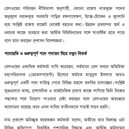
রেলওয়ের পরিবহন নীতিমালা অনুযায়ী, কোনো রাজস্ব খাতভুক্ত পদের
অনুকূলে বরাদ্দকৃত সরকারি গাড়ির রক্ষণাবেক্ষণ, ট্যাক্স-টোকেন ও জ্বালানি
ব্যয় সংশ্লিষ্ট রাজস্ব বাজেট থেকেই বহনের কথা। উন্নয়ন প্রকল্পের অর্থ এ
ধরনের কাজে ব্যবহার করা আর্থিক বিধিবিধানের সঙ্গে সাংঘর্ষিক হতে পারে
বলে মনে করছেন প্রশাসন বিশেষজ্ঞরা।
পদোন্নতি
ও
গুরুত্বপূর্ণ
পদে
পদায়ন
ঘিরে
নতুন
বিতর্ক
রেলওয়ের একাধিক কর্মকর্তা দাবি করেছেন, বর্তমানে রেল ভবনে অতিরিক্ত
মহাপরিচালক (ডেভেলপমেন্ট) হিসেবে কর্মরত মামুনুল ইসলাম আরও
গুরুত্বপূর্ণ একটি পদে দায়িত্ব পেতে বিভিন্ন মহলে তদবির চালাচ্ছেন। সংশ্লিষ্ট
সূত্রগুলোর ভাষ্য, প্রশাসনিক ও রাজনৈতিক প্রভাব কাজে লাগিয়ে তিনি নিজের
পছন্দের পদে নিয়োগ পাওয়ার চেষ্টা করছেন বলে রেলওয়ের অভ্যন্তরে
আলোচনা রয়েছে। তবে এসব দাবির স্বাধীনভাবে যাচাই সম্ভব হয়নি।
নাম প্রকাশে অনিচ্ছুক কয়েকজন কর্মকর্তা বলেন, অতীতে তার বিরুদ্ধে ওঠা
বিভিন্ন অভিযোগ, বিতর্কিত প্রশাসনিক সিদ্ধান্ত এবং আর্থিক অনিয়মের