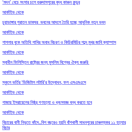
‘মদন’ বেচে সংসার চলে গুরুদাসপুরের বৃদ্ধ কাঞ্চন কুন্ডুর
আর্কাইভ থেকে
চুয়াডাঙ্গার পুরাতন ডাকঘর ভবনের আদলে তৈরি হচ্ছে আধুনিক নতুন ভবন
আর্কাইভ থেকে
শাপলার বুকে অতিথি পাখির অবাধ বিচরণ ও কিচিরমিচির শব্দে মুখর জাবি ক্যাম্পাস
আর্কাইভ থেকে
স্বাধীন ফিলিস্তিন রাষ্ট্রের জন্য মুসলিম বিশ্বের ঐক্য জরুরি
আর্কাইভ থেকে
স্কুলে ভর্তির ‘ডিজিটাল লটারি’র উদ্বোধন, ফল এসএমএসে
আর্কাইভ থেকে
গাজায় ইসরায়েলের নিষ্ঠুর গণহত্যা ও ধ্বংসযজ্ঞ বন্ধ করতে হবে
আর্কাইভ থেকে
বিচারের বানী নিভৃতে কাঁদে..বিশ বছরেও হয়নি বাঁশখালী সাধনপুরের চাঞ্চল্যকর ১১ হত্যার
বিচার