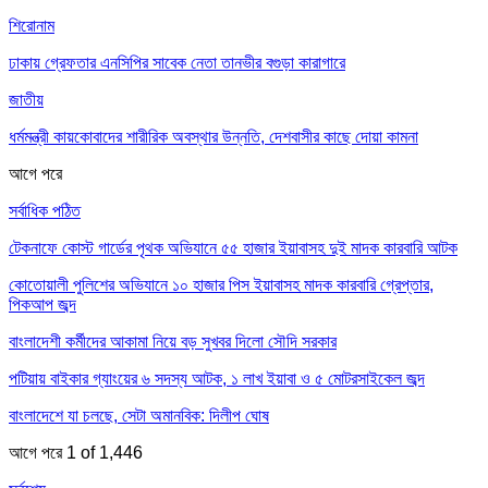
শিরোনাম
ঢাকায় গ্রেফতার এনসিপির সাবেক নেতা তানভীর বগুড়া কারাগারে
জাতীয়
ধর্মমন্ত্রী কায়কোবাদের শারীরিক অবস্থার উন্নতি, দেশবাসীর কাছে দোয়া কামনা
আগে
পরে
সর্বাধিক পঠিত
টেকনাফে কোস্ট গার্ডের পৃথক অভিযানে ৫৫ হাজার ইয়াবাসহ দুই মাদক কারবারি আটক
কোতোয়ালী পুলিশের অভিযানে ১০ হাজার পিস ইয়াবাসহ মাদক কারবারি গ্রেপ্তার,
পিকআপ জব্দ
বাংলাদেশী কর্মীদের আকামা নিয়ে বড় সুখবর দিলো সৌদি সরকার
পটিয়ায় বাইকার গ্যাংয়ের ৬ সদস্য আটক, ১ লাখ ইয়াবা ও ৫ মোটরসাইকেল জব্দ
বাংলাদেশে যা চলছে, সেটা অমানবিক: দিলীপ ঘোষ
আগে
পরে
1 of 1,446