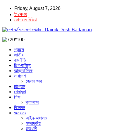
Friday, August 7, 2026
ই-পেপার
সোশ্যাল মিডিয়া
দেশ বর্তমান - Dainik Desh Bartaman
প্রচ্ছদ
জাতীয়
রাজনীতি
শিল্প-বাণিজ্য
আন্তর্জাতিক
সারাদেশ
জেলার খবর
চট্টগ্রাম
খেলাধুলা
শিক্ষা
ক্যাম্পাস
বিনোদন
অন্যান্য
আইন-আদালত
সম্পাদকীয়
রাজধানী