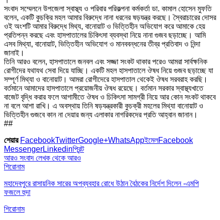
সংবাদ সম্মেলনে উপজেলা স্বাস্থ্য ও পরিবার পরিকল্পনা কর্মকর্তা ডা. কামাল হোসেন মুফতি
বলেন, একটি কুচক্রি মহল আমার বিরুদ্ধে নানা ধরনের ষড়যন্ত্র করছে। স্বৈরাচারের দোসর
ওই অংশটি আমার বিরুদ্ধে মিথ্য, বানোয়াট ও ভিত্তিহীন অভিযোগ করে আমাকে হেয়
প্রতিপন্ন করছে এবং হাসপাতালের চিকিৎসা ব্যবস্থা নিয়ে নানা গুজব ছড়াচ্ছে। আমি
এসব মিথ্যা, বানোয়াট, ভিত্তিহীন অভিযোগ ও মানববন্ধনের তীব্র প্রতিবাদ ও নিন্দা
জানাই।
তিনি আরও বলেন, হাসপাতালে জনবল এবং সজ্জা সংকট থাকার পরেও আমরা সার্বক্ষনিক
রোগীদের যথাযথ সেবা দিয়ে যাচ্ছি। একটি মহল হাসপাতালে ঔষধ নিয়ে গুজব ছড়াচ্ছে যা
সম্পূর্ণ মিথ্যা ও বানোয়াট। আমরা রোগীদেরে হাসপাতাল থেকেই ঔষধ সরবরাহ করছি।
বর্তমানে আমাদের হাসপাতালে প্রয়োজনীয় ঔষধ রয়েছে। বর্তমান সরকার স্বাস্থ্যখাতে
বাজেট বৃদ্ধি করার ফলে আগামীতে ঔষধ ও চিকিৎসা সামগ্রী নিয়ে আর কোন সংকট থাকবে
না বলে আশা রাখি। এ অবস্থায় তিনি ষড়যন্ত্রকারী কুচক্রী মহলের মিথ্যা বানোয়াট ও
ভিত্তিহীন গুজবে কান না দেয়ার জন্য এলাকার নাগরিকদের প্রতি আহ্বান জানান।
##
শেয়ার
Facebook
Twitter
Google+
WhatsApp
ইমেল
Facebook
Messenger
Linkedin
প্রিন্ট
আরও সংবাদ
লেখক থেকে আরও
শিরোনাম
মহাদেবপুরে রাসায়নিক সারের অপব্যবহার রোধে উঠান বৈঠকের নির্দেশ দিলেন -এমপি
ফজলে হুদা
শিরোনাম