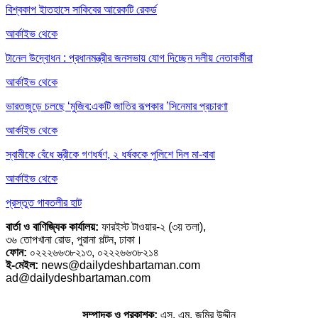
বিশ্বকাপ ইাতহাসে সাকিবের আরেকটি রেকর্ড
আর্কাইভ থেকে
টানেল উদ্বোধন : প্রধানমন্ত্রীর জনসভায় যোগ দিচ্ছেন দলীয় নেতাকর্মীরা
আর্কাইভ থেকে
ভারতজুড়ে চলছে ‘মুজিব:একটি জাতির রূপকার ’সিনেমার প্রচারণা
আর্কাইভ থেকে
স্বামীকে বেঁধে স্ত্রীকে গণধর্ষণ, ২ ধর্ষককে পুলিশে দিল মা-বাবা
আর্কাইভ থেকে
প্রস্তুত গাবতলীর হাট
বার্তা ও বাণিজ্যিক কার্যালয়:
ফারইস্ট টাওয়ার-২ (৩য় তলা),
৩৬ তোপখানা রোড, পুরানা পল্টন, ঢাকা।
ফোন:
০২২২৬৬৩৮২১৩, ০২২২৬৬৩৮২১৪
ই-মেইল:
news@dailydeshbartaman.com
ad@dailydeshbartaman.com
সম্পাদক ও প্রকাশক:
এস. এম. জমির উদ্দীন