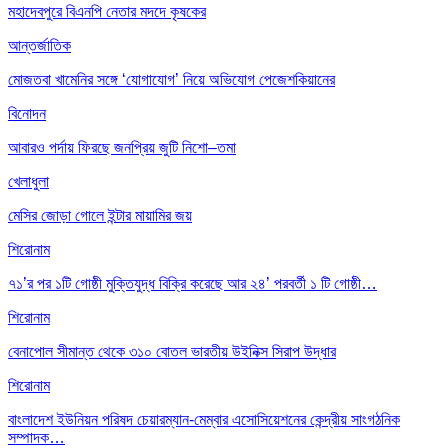
মহাদেবপুরে বিএনপি নেতার মদদে কৃষকের
আন্তর্জাতিক
মোজতবা খামেনির সঙ্গে ‘যোগাযোগ’ নিয়ে অভিযোগ পেজেশকিয়ানের
বিনোদন
আবারও পর্দায় ফিরছে জনপ্রিয় জুটি নিশো–তমা
খেলাধুলা
মেসির জোড়া গোলে ইন্টার মায়ামির জয়
শিরোনাম
৭১’র পর ১টি গোষ্ঠী মুক্তিযুদ্ধ বিক্রি করেছে আর ২৪’ পরবর্তী ১ টি গোষ্ঠী…
শিরোনাম
বেনাপোল সীমান্ত থেকে ৩১০ বোতল ভারতীয় উইনিক্স সিরাপ উদ্ধার
শিরোনাম
বাংলাদেশ ইউনিয়ন পরিষদ চেয়ারম্যান-মেম্বার এসোসিয়েশনের কেন্দ্রীয় সাংগঠনিক
সম্পাদক…