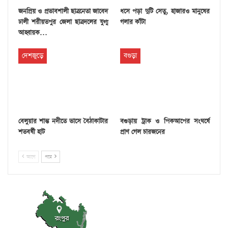
জনপ্রিয় ও প্রভাবশালী ছাত্রনেতা জাবেদ
ধসে পড়া দুটি সেতু, হাজারও মানুষের
ঢালী শরীয়তপুর জেলা ছাত্রদলের যুগ্ম
গলার কাঁটা
আহ্বায়ক…
দেশজুড়ে
বগুড়া
বেলুয়ার শান্ত নদীতে ভাসে বৈঠাকাটার
বগুড়ায় ট্রাক ও পিকআপের সংঘর্ষে
শতবর্ষী হাট
প্রাণ গেল চারজনের
আগে
পরে