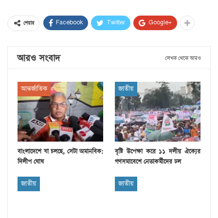
Facebook
Twitter
Google+
শেয়ার
আরও সংবাদ
লেখক থেকে আরও
আন্তর্জাতিক
জাতীয়
বাংলাদেশে যা চলছে, সেটা অমানবিক:
বৃষ্টি উপেক্ষা করে ১১ দলীয় ঐক্যের
দিলীপ ঘোষ
গণসমাবেশে নেতাকর্মীদের ঢল
জাতীয়
জাতীয়