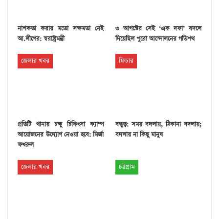
নাশকতা করার মতো সক্ষমতা নেই
৩ আগস্টের সেই ‘এক দফা’ বদলে
আ.লীগের: স্বরাষ্ট্রমন্ত্রী
দিয়েছিল পুরো আন্দোলনের গতিপথ
জেলার খবর
ফিচার
প্রতিটি থানায় চক্ষু চিকিৎসা ক্যাম্প
বন্ধুত্ব: সময় বদলায়, ঠিকানা বদলায়;
আয়োজনের উদ্যোগ নেওয়া হবে: মির্জা
বদলায় না কিছু মানুষ
ফখরুল
জেলার খবর
চট্টগ্রাম