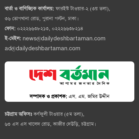
বার্তা ও বাণিজ্যিক কার্যালয়:
ফারইস্ট টাওয়ার-২ (৩য় তলা),
৩৬ তোপখানা রোড, পুরানা পল্টন, ঢাকা।
ফোন:
০২২২৬৬৩৮২১৩, ০২২২৬৬৩৮২১৪
ই-মেইল:
news@dailydeshbartaman.com
ad@dailydeshbartaman.com
সম্পাদক ও প্রকাশক:
এস. এম. জমির উদ্দীন
চট্টগ্রাম অফিসঃ
কর্ণফুলী টাওয়ার (৫ম তলা),
৬৩ এস এস খালেদ রোড, কাজীর দেউড়ি, চট্টগ্রাম।