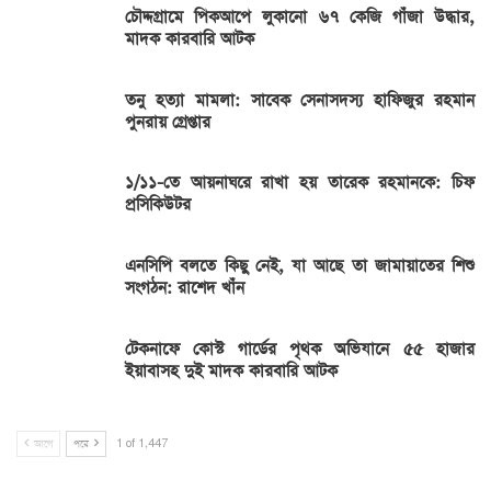
চৌদ্দগ্রামে পিকআপে লুকানো ৬৭ কেজি গাঁজা উদ্ধার,
মাদক কারবারি আটক
তনু হত্যা মামলা: সাবেক সেনাসদস্য হাফিজুর রহমান
পুনরায় গ্রেপ্তার
১/১১-তে আয়নাঘরে রাখা হয় তারেক রহমানকে: চিফ
প্রসিকিউটর
এনসিপি বলতে কিছু নেই, যা আছে তা জামায়াতের শিশু
সংগঠন: রাশেদ খাঁন
টেকনাফে কোস্ট গার্ডের পৃথক অভিযানে ৫৫ হাজার
ইয়াবাসহ দুই মাদক কারবারি আটক
আগে
পরে
1 of 1,447