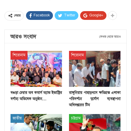
Facebook
Twitter
Google+
শেয়ার
আরও সংবাদ
লেখক থেকে আরও
শিরোনাম
শিরোনাম
বগুড়া চেম্বার অব কমার্স অ্যান্ড ইন্ডাস্ট্রির
রাঙ্গুনিয়ায় পাহাড়ধসে ক্ষতিগ্রস্ত এলাকা
বর্ণাঢ্য অভিষেক অনুষ্ঠান…
পরিদর্শনে দুর্যোগ ব্যবস্থাপনা
অধিদপ্তরের টিম
জাতীয়
চট্টগ্রাম