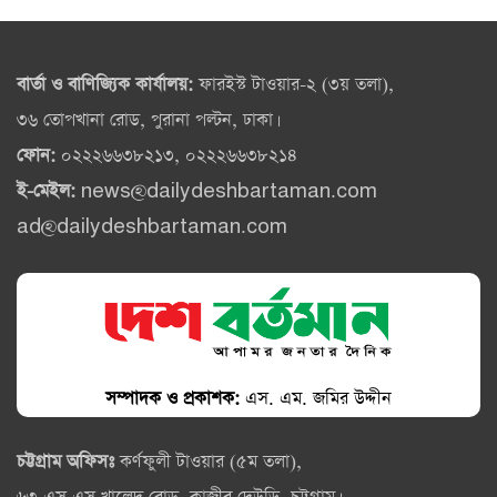
বার্তা ও বাণিজ্যিক কার্যালয়:
ফারইস্ট টাওয়ার-২ (৩য় তলা),
৩৬ তোপখানা রোড, পুরানা পল্টন, ঢাকা।
ফোন:
০২২২৬৬৩৮২১৩, ০২২২৬৬৩৮২১৪
ই-মেইল:
news@dailydeshbartaman.com
ad@dailydeshbartaman.com
সম্পাদক ও প্রকাশক:
এস. এম. জমির উদ্দীন
চট্টগ্রাম অফিসঃ
কর্ণফুলী টাওয়ার (৫ম তলা),