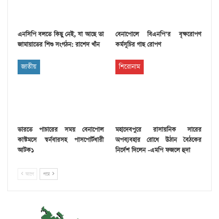
এনসিপি বলতে কিছু নেই, যা আছে তা
বেনাপোলে বিএনপি’র বৃক্ষরোপণ
জামায়াতের শিশু সংগঠন: রাশেদ খাঁন
কর্মসূচির গাছ রোপণ
জাতীয়
শিরোনাম
ভারতে পাচারের সময় বেনাপোল
মহাদেবপুরে রাসায়নিক সারের
কাস্টমসে স্বর্নবারসহ পাসপোর্টধারী
অপব্যবহার রোধে উঠান বৈঠকের
আটক১
নির্দেশ দিলেন -এমপি ফজলে হুদা
আগে
পরে