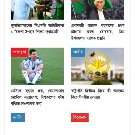
জুলাইযোদ্ধাদের সিএনজি অটোরিকশা
প্রধানমন্ত্রী তারেক রহমানের প্রথম
ও রিকশা উপহার দিলেন প্রধানমন্ত্রী
চট্টগ্রাম সফর রোববার, তিন
উপজেলায় ব্যাপক প্রস্তুতি
খেলাধুলা
জাতীয়
মেসিকে হত্যার ছক, রোনালদোর
রাষ্ট্রপতি নির্বাচন নিয়ে কী ভাবছেন
হোটেলে অনুপ্রবেশ: বিশ্বকাপের ফাঁস
বিরোধীদলীয় নেতারা
নথিতে চাঞ্চল্যকর তথ্য
জাতীয়
শিরোনাম