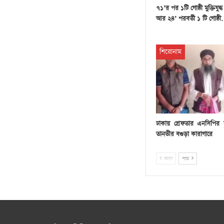
৭১’র পর ১টি গোষ্ঠী মুক্তিযুদ্
আর ২৪’ পরবর্তী ১ টি গোষ্ঠ
শিরোনাম
ঢাকায় গ্রেফতার এনসিপির
তানভীর বগুড়া কারাগারে
আগে
পরে