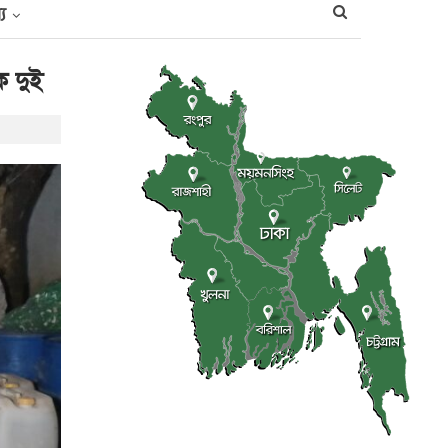
্য
ক দুই