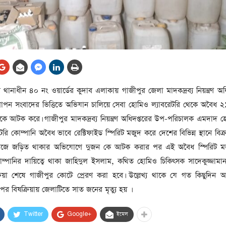
আর্কাইভ থেকে
লা
জ
সেহরি, ইফতার ও তারাবির
সময় নিরবচ্ছিন্ন বিদ্যুৎ রাখার
নির্দেশ: প্রধানমন্ত্রী তারেক
রহমান
তে
ানাধীন ৪০ নং ওয়ার্ডের কুদাব এলাকায় গাজীপুর জেলা মাদকদ্রব্য নিয়ন্ত্রণ অধ
ের
আর্কাইভ থেকে
 গোপন সংবাদের ভিত্তিতে অভিযান চালিয়ে সেবা হোমিও ল্যাবরেটরি থেকে অবৈধ 
দেশের ১১তম প্রধানমন্ত্রী হলেন
নকে আটক করে। গাজীপুর মাদকদ্রব্য নিয়ন্ত্রণ অধিদপ্তরের উপ-পরিচালক এমদাদ হ
তারেক রহমান
রি কোম্পানি অবৈধ ভাবে রেক্টিফাইড স্পিরিট মজুদ করে দেশের বিভিন্ন স্থানে বিক
ের
াজে জড়িত থাকার অভিযোগে দুজন কে আটক করার পর এই অবৈধ স্পিরিট মজ
আর্কাইভ থেকে
োম্পানির দায়িত্বে থাকা জাহিদুল ইসলাম, কথিত হোমিও চিকিৎসক সাদেকুজ্জা
নতুন মন্ত্রিসভা ৫০ সদস্যের হতে
রিয়া শেষে গাজীপুর কোটে প্রেরণ করা হবে। উল্লেখ্য থাকে যে গত কিছুদিন 
পারে, ২৫ পূর্ণমন্ত্রী, প্রতিমন্ত্রী
২৪
পর বিষক্রিয়ায় জেলাটিতে সাত জনের মৃত্যু হয় ।
রীর
ীয়
আর্কাইভ থেকে
Twitter
Google+
ইমেল