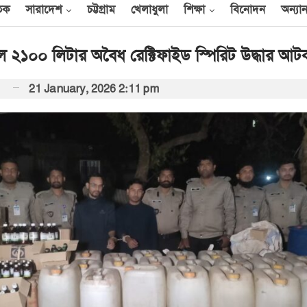
তিক
সারাদেশ
চট্টগ্রাম
খেলাধুলা
শিক্ষা
বিনোদন
অন্যান
ে ২১০০ লিটার অবৈধ রেক্টিফাইড স্পিরিট উদ্ধার আট
21 January, 2026 2:11 pm
আন্তর্জাতিক
েক
এক দিনে ৪০ হিজবুল্লাহ
যোদ্ধাকে হত্যার দাবি
ইসরায়েলের
আর্কাইভ থেকে
বী
অন্তর্বর্তী সরকারের সময়ের
অধ্যাদেশ সংসদে উপস্থাপন
করা হবে
০০
আর্কাইভ থেকে
ান
প্রধানমন্ত্রীর সঙ্গে সৌদি
রাষ্ট্রদূতের সাক্ষাৎ