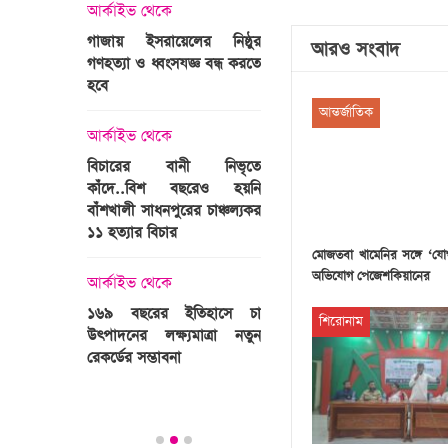
্রী খালেদা
আর্কাইভ থেকে
ের রাষ্ট্রীয়
আর্কাইভ থেকে
গাজায় ইসরায়েলের নিষ্ঠুর
আরও সংবাদ
ি
গণহত্যা ও ধ্বংসযজ্ঞ বন্ধ করতে
ভারতজুড়ে চলছে ‘মুজিব:এক
হবে
জাতির রূপকার ’সিনেম
প্রচারণা
আন্তর্জাতিক
ালেদা জিয়া
আর্কাইভ থেকে
আর্কাইভ থেকে
বিচারের বানী নিভৃতে
কাঁদে..বিশ বছরেও হয়নি
স্বামীকে বেঁধে স্ত্রীকে গণধর্ষণ
বাঁশখালী সাধনপুরের চাঞ্চল্যকর
ধর্ষককে পুলিশে দিল মা-বাবা
পাগলা
১১ হত্যার বিচার
িলল রেকর্ড
মোজতবা খামেনির সঙ্গে ‘য
আর্কাইভ থেকে
কা
অভিযোগ পেজেশকিয়ানের
আর্কাইভ থেকে
প্রস্তুত গাবতলীর হাট
১৬৯ বছরের ইতিহাসে চা
শিরোনাম
উৎপাদনের লক্ষ্যমাত্রা নতুন
ির্বাচনি
রেকর্ডের সম্ভাবনা
তে পর্যটন