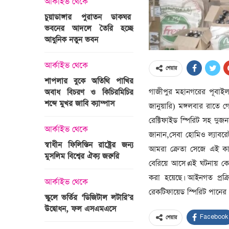
আর্কাইভ থেকে
অপরাধ
চুয়াডাঙ্গার পুরাতন ডাকঘর
ভবনের আদলে তৈরি হচ্ছে
গুলশান হলি আর্টিজান হাম
 তারাবির
আধুনিক নতুন ভবন
মামলা : হাইকোর্টের রায় আ
দ্যুৎ রাখার
ত্রী তারেক
আর্কাইভ থেকে
আন্তর্জাতিক
শেয়ার
শাপলার বুকে অতিথি পাখির
অজ্ঞাত বন্দুকধারীর গুলি
গাজীপুর মহানগরের পূবাইল থ
অবাধ বিচরণ ও কিচিরমিচির
মাওলানা তারেক জামিল
শব্দে মুখর জাবি ক্যাম্পাস
ছেলের মৃত্যু
জানুয়ারি) মঙ্গলবার রাতে
ন্ত্রী হলেন
রেক্টিফাইড স্পিরিট সহ দুজ
আর্কাইভ থেকে
আন্তর্জাতিক
জানান,সেবা হোমিও ল্যাবরেট
স্বাধীন ফিলিস্তিন রাষ্ট্রের জন্য
বিশ্বকাপ ইাতহাসে সাকিব
আমরা ক্রেতা সেজে এই ক
মুসলিম বিশ্বের ঐক্য জরুরি
আরেকটি রেকর্ড
বেরিয়ে আসে।এই ঘটনায় ক
সদস্যের হতে
করা হয়েছে। আইনগত প্রক্
 প্রতিমন্ত্রী
আর্কাইভ থেকে
আর্কাইভ থেকে
রেকটিফায়েড স্পিরিট পানের 
স্কুলে ভর্তির ‘ডিজিটাল লটারি’র
টানেল উদ্বোধন : প্রধানমন্ত্
উদ্বোধন, ফল এসএমএসে
জনসভায় যোগ দিচ্ছেন দল
Facebook
শেয়ার
নেতাকর্মীরা