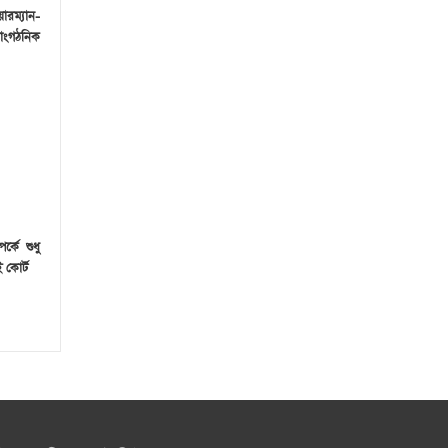
ারম্যান-
 সাংগঠনিক
র্কে শুধু
 কোর্ট