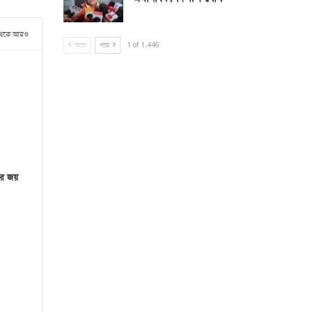
থেকে আরও
আগে
পরে
1 of 1,446
ির জয়