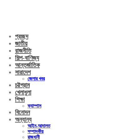
প্রচ্ছদ
জাতীয়
রাজনীতি
শিল্প-বাণিজ্য
আন্তর্জাতিক
সারাদেশ
জেলার খবর
চট্টগ্রাম
খেলাধুলা
শিক্ষা
ক্যাম্পাস
বিনোদন
অন্যান্য
আইন-আদালত
সম্পাদকীয়
রাজধানী