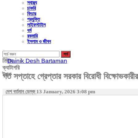
স্বাস্থ্য
চাকরি
ফিচার
প্রযুক্তি
লাইফস্টাইল
ধর্ম
রকমারি
ইসলাম ও জীবন
নিউজ
ক্যাটাগরি
ট্যাগ
গত সপ্তাহে গ্রেপ্তার সরকার বিরোধী বিক্ষোভকারীর 
দেশ বর্তমান ডেস্ক
13 January, 2026 3:08 pm