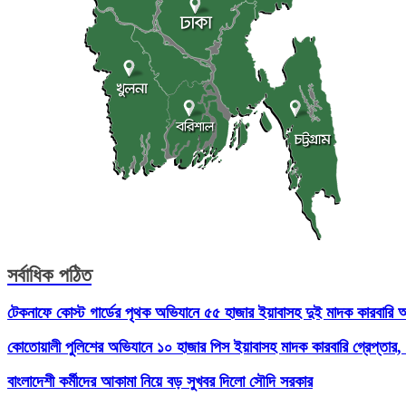
সর্বাধিক পঠিত
টেকনাফে কোস্ট গার্ডের পৃথক অভিযানে ৫৫ হাজার ইয়াবাসহ দুই মাদক কারবারি
কোতোয়ালী পুলিশের অভিযানে ১০ হাজার পিস ইয়াবাসহ মাদক কারবারি গ্রেপ্তার
বাংলাদেশী কর্মীদের আকামা নিয়ে বড় সুখবর দিলো সৌদি সরকার