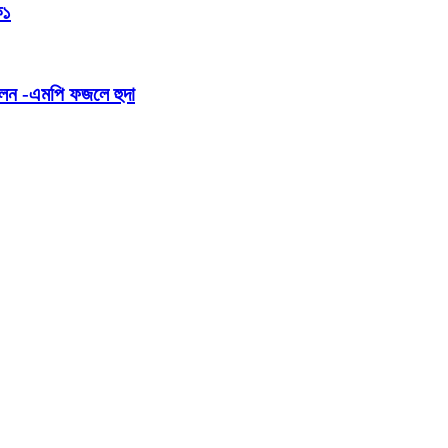
ক১
িলেন -এমপি ফজলে হুদা