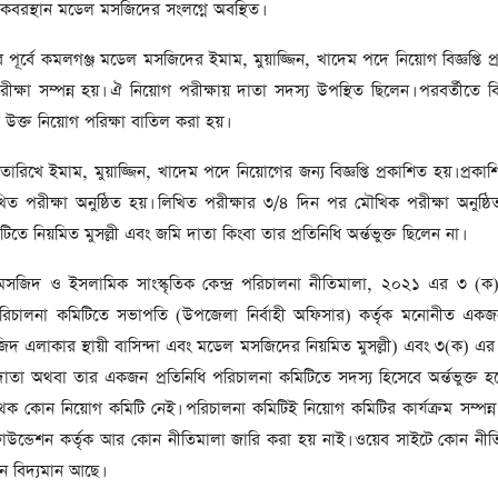
মন্ত্রী খালেদা
ক কবরস্থান মডেল মসজিদের সংলগ্নে অবস্থিত।
৩ দিনের রাষ্ট্রীয়
 জারি
ূর্বে কমলগঞ্জ মডেল মসজিদের ইমাম, মুয়াজ্জিন, খাদেম পদে নিয়োগ বিজ্ঞপ্তি প্
্ষা সম্পন্ন হয়। ঐ নিয়োগ পরীক্ষায় দাতা সদস্য উপস্থিত ছিলেন। পরবর্তীতে 
ক্ত নিয়োগ পরিক্ষা বাতিল করা হয়।
গম খালেদা জিয়া
ারিখে ইমাম, মুয়াজ্জিন, খাদেম পদে নিয়োগের জন্য বিজ্ঞপ্তি প্রকাশিত হয়। প্রকাশিত
পরীক্ষা অনুষ্ঠিত হয়। লিখিত পরীক্ষার ৩/৪ দিন পর মৌখিক পরীক্ষা অনুষ্ঠি
তে নিয়মিত মুসল্লী এবং জমি দাতা কিংবা তার প্রতিনিধি অর্ন্তভুক্ত ছিলেন না।
িক পাগলা
সে মিলল রেকর্ড
জিদ ও ইসলামিক সাংস্কৃতিক কেন্দ্র পরিচালনা নীতিমালা, ২০২১ এর ৩ (
খ টাকা
ালনা কমিটিতে সভাপতি (উপজেলা নির্বাহী অফিসার) কর্তৃক মনোনীত একজন ধ
মসজিদ এলাকার স্থায়ী বাসিন্দা এবং মডেল মসজিদের নিয়মিত মুসল্লী) এবং ৩(ক) এ
দাতা অথবা তার একজন প্রতিনিধি পরিচালনা কমিটিতে সদস্য হিসেবে অর্ন্তভুক্ত 
র নির্বাচনি
ক কোন নিয়োগ কমিটি নেই। পরিচালনা কমিটিই নিয়োগ কমিটির কার্যক্রম সম্পন্
িঘাতে পর্যটন
উন্ডেশন কর্তৃক আর কোন নীতিমালা জারি করা হয় নাই। ওয়েব সাইটে কোন নীত
ে বিদ্যমান আছে।