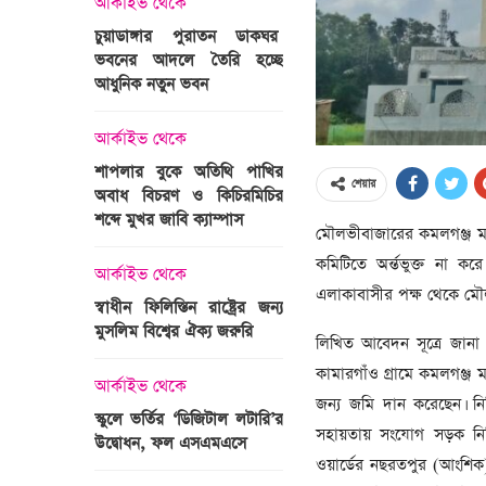
াইভ থেকে
অপরাধ
ডাঙ্গার পুরাতন ডাকঘর
আর্কাইভ থেকে
র আদলে তৈরি হচ্ছে
গুলশান হলি আর্টিজান হামলা
ক নতুন ভবন
মামলা : হাইকোর্টের রায় আজ
সেহরি, ইফত
সময় নিরবচ্ছিন্
নির্দেশ: প্রধ
াইভ থেকে
আন্তর্জাতিক
রহমান
ার বুকে অতিথি পাখির
অজ্ঞাত বন্দুকধারীর গুলিতে
শেয়ার
 বিচরণ ও কিচিরমিচির
মাওলানা তারেক জামিলের
আর্কাইভ থেকে
মুখর জাবি ক্যাম্পাস
ছেলের মৃত্যু
মৌলভীবাজারের কমলগঞ্জ মড
দেশের ১১তম প্র
কমিটিতে অর্ন্তভুক্ত না 
তারেক রহমান
াইভ থেকে
আন্তর্জাতিক
এলাকাবাসীর পক্ষ থেকে মৌ
ন ফিলিস্তিন রাষ্ট্রের জন্য
বিশ্বকাপ ইাতহাসে সাকিবের
আর্কাইভ থেকে
ম বিশ্বের ঐক্য জরুরি
আরেকটি রেকর্ড
লিখিত আবেদন সূত্রে জানা
নতুন মন্ত্রিসভ
কামারগাঁও গ্রামে কমলগঞ্জ 
পারে, ২৫ পূর্ণমন্
াইভ থেকে
আর্কাইভ থেকে
২৪
জন্য জমি দান করেছেন। নি
 ভর্তির ‘ডিজিটাল লটারি’র
টানেল উদ্বোধন : প্রধানমন্ত্রীর
সহায়তায় সংযোগ সড়ক নির্ম
োধন, ফল এসএমএসে
জনসভায় যোগ দিচ্ছেন দলীয়
আর্কাইভ থেকে
ওয়ার্ডের নছরতপুর (আংশিক) 
নেতাকর্মীরা