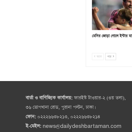
মেসির জোড়া গোলে ইন্টার মা
আগে
পরে
বার্তা ও বাণিজ্যিক কার্যালয়:
ফারইস্ট টাওয়ার-২ (৩য় তলা),
৩৬ তোপখানা রোড, পুরানা পল্টন, ঢাকা।
ফোন:
০২২২৬৬৩৮২১৩, ০২২২৬৬৩৮২১৪
ই-মেইল:
news@dailydeshbartaman.com