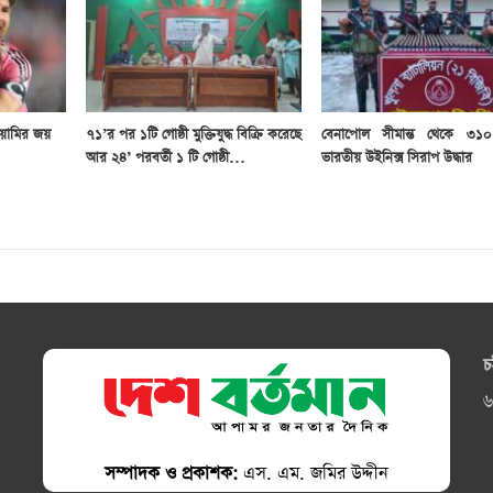
য়ামির জয়
৭১’র পর ১টি গোষ্ঠী মুক্তিযুদ্ধ বিক্রি করেছে
বেনাপোল সীমান্ত থেকে ৩১
আর ২৪’ পরবর্তী ১ টি গোষ্ঠী…
ভারতীয় উইনিক্স সিরাপ উদ্ধার
চ
৬
সম্পাদক ও প্রকাশক:
এস. এম. জমির উদ্দীন