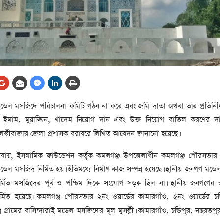
ার ও তারাবির
ন বিদ্যুৎ রাখার
ানমন্ত্রী তারেক
েল মসজিদে পরিচালনা কমিটি গঠন না করে এবং জমি দাতা অথবা তার প্রতিনিধ
ধানমন্ত্রী হলেন
করে ইমাম, মুয়াজ্জিন, খাদেম নিয়োগ দান এবং উক্ত নিয়োগ বাতিল করণের দা
লভীবাজার জেলা প্রশাসক বরাবরে লিখিত আবেদন জানানো হয়েছে।
 যায়, ইসলামিক ফাউন্ডেশন কর্তৃক কমলগঞ্জ উপজেলাধীন কমলগঞ্জ পৌরসভার ২
া ৫০ সদস্যের হতে
মডেল মসজিদ নির্মিত হয়। ইতিমধ্যে নির্মাণ কাজ সম্পন্ন হয়েছে। স্থানীয় জনগণ মড
ত্রী, প্রতিমন্ত্রী
র্মিত মসজিদের পূর্ব ও পশ্চিম দিকে সংযোগ সড়ক ছিল না। স্থানীয় জনগণের
িত হয়েছে। কমলগঞ্জ পৌরসভার ২নং ওয়ার্ডের কামারগাঁও, ৫নং ওয়ার্ডের চন্
গ্রামের বাসিন্দারাই মডেল মসজিদের মূল মুসল্লী। কামারগাঁও, চন্ডিপুর, নছরতপ