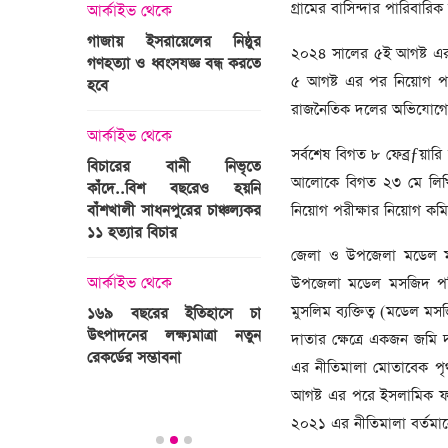
সাবেক প্রধান
গ্রামের বাসিন্দার পারিবারি
াইভ থেকে
জিয়ার মৃত্যুতে 
আর্কাইভ থেকে
য় ইসরায়েলের নিষ্ঠুর
শোক, প্রজ্ঞাপন
২০২৪ সালের ৫ই আগষ্ট এর প
যা ও ধ্বংসযজ্ঞ বন্ধ করতে
ভারতজুড়ে চলছে ‘মুজিব:একটি
৫ আগষ্ট এর পর নিয়োগ পরীক
জাতির রূপকার ’সিনেমার
আর্কাইভ থেকে
প্রচারণা
রাজনৈতিক দলের অভিযোগে উ
দেশনেত্রী বে
াইভ থেকে
আর নেই
সর্বশেষ বিগত ৮ ফেব্রƒয়ারি ত
আর্কাইভ থেকে
ারের বানী নিভৃতে
আলোকে বিগত ২৩ মে লিখিত 
ে..বিশ বছরেও হয়নি
স্বামীকে বেঁধে স্ত্রীকে গণধর্ষণ, ২
আর্কাইভ থেকে
ালী সাধনপুরের চাঞ্চল্যকর
ধর্ষককে পুলিশে দিল মা-বাবা
নিয়োগ পরীক্ষার নিয়োগ কমিটি
্যার বিচার
ঐতিহাস
মসজিদ:দানবাক্
জেলা ও উপজেলা মডেল মস
আর্কাইভ থেকে
৬ কোটি ৩২ লা
াইভ থেকে
উপজেলা মডেল মসজিদ পরিচ
প্রস্তুত গাবতলীর হাট
মুসলিম ব্যক্তিত্ব (মডেল 
বছরের ইতিহাসে চা
আর্কাইভ থেকে
নের লক্ষ্যমাত্রা নতুন
দাতার ক্ষেত্রে একজন জমি 
ের সম্ভাবনা
৫ বছর পর প
এর নীতিমালা মোতাবেক পৃথ
সহিংসতার অভ
আগষ্ট এর পরে ইসলামিক ফা
খাত
২০২১ এর নীতিমালা বর্তমান