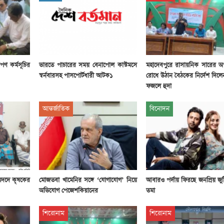
পণ কর্মসূচির
ভারতে পাচারের সময় বেনাপোল কাস্টমসে
মহাদেবপুরে রাসায়নিক সারের অ
স্বর্নবারসহ পাসপোর্টধারী আটক১
রোধে উঠান বৈঠকের নির্দেশ দিল
ফজলে হুদা
আন্তর্জাতিক
বিনোদন
মদদে কৃষকের
মোজতবা খামেনির সঙ্গে ‘যোগাযোগ’ নিয়ে
আবারও পর্দায় ফিরছে জনপ্রিয় জু
অভিযোগ পেজেশকিয়ানের
তমা
শিরোনাম
শিরোনাম