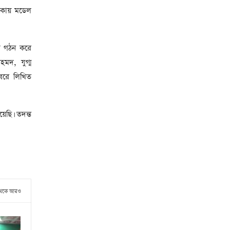
 থাকায় মডেল
ি গঠন করে
মদ, যুগ্ম
বরে লিখিত
ছি। তদন্ত
থেকে আরও