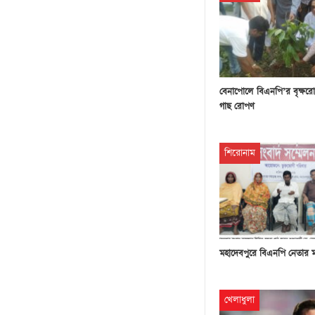
বেনাপোলে বিএনপি’র বৃক্ষরো
গাছ রোপণ
শিরোনাম
মহাদেবপুরে বিএনপি নেতার 
খেলাধুলা