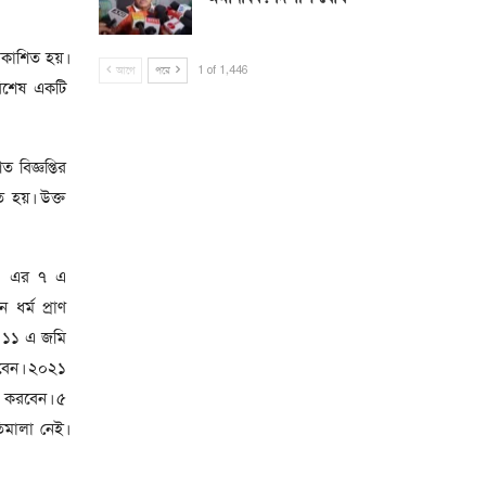
রকাশিত হয়।
আগে
পরে
1 of 1,446
বিশেষ একটি
 বিজ্ঞপ্তির
ত হয়। উক্ত
ক) এর ৭ এ
র্ম প্রাণ
র ১১ এ জমি
হবেন। ২০২১
ন করবেন। ৫
িমালা নেই।