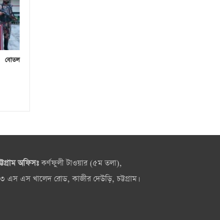
০ বোতল
ট্টগ্রাম অফিসঃ
কর্ণফুলী টাওয়ার (৫ম তলা),
৩ এস এস খালেদ রোড, কাজীর দেউড়ি, চট্টগ্রাম।