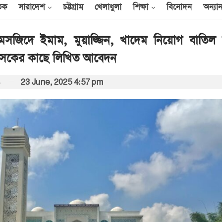
তিক
সারাদেশ
চট্টগ্রাম
খেলাধুলা
শিক্ষা
বিনোদন
অন্যান
সজিদে ইমাম, মুয়াজ্জিন, খাদেম নিয়োগ বাতিল
শাসকের কাছে লিখিত আবেদন
নিধি
23 June, 2025 4:57 pm
 হিজবুল্লাহ
হত্যার দাবি
সরকারের সময়ের
সদে উপস্থাপন
ীর সঙ্গে সৌদি
াৎ