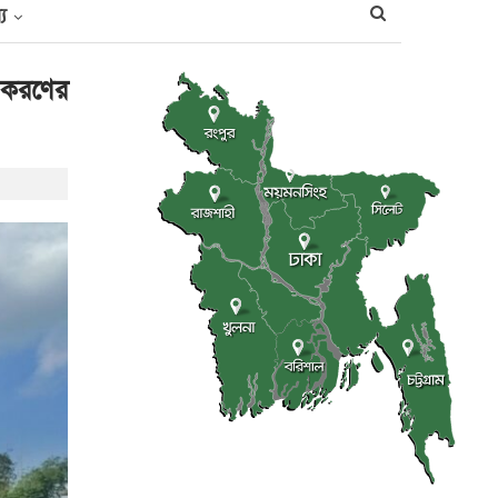
্য
 করণের