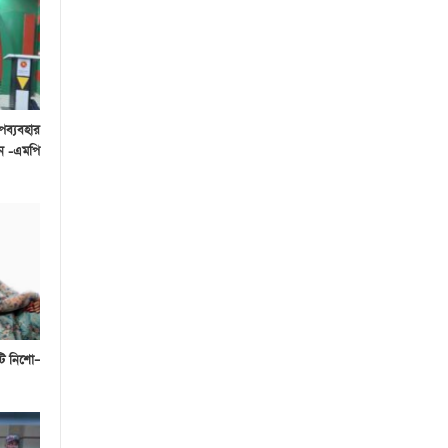
পব্যবহার
েন -এমপি
টি নিশো–