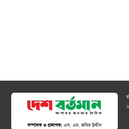
চ
৬
সম্পাদক ও প্রকাশক:
এস. এম. জমির উদ্দীন