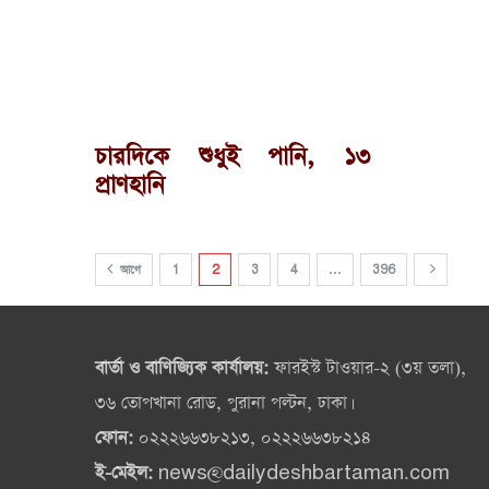
চারদিকে শুধুই পানি, ১৩
প্রাণহানি
আগে
1
2
3
4
…
396
বার্তা ও বাণিজ্যিক কার্যালয়:
ফারইস্ট টাওয়ার-২ (৩য় তলা),
৩৬ তোপখানা রোড, পুরানা পল্টন, ঢাকা।
ফোন:
০২২২৬৬৩৮২১৩, ০২২২৬৬৩৮২১৪
ই-মেইল:
news@dailydeshbartaman.com