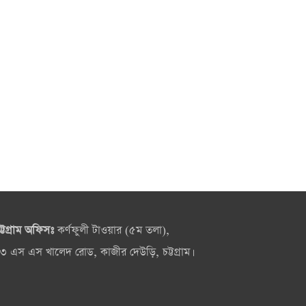
ট্টগ্রাম অফিসঃ
কর্ণফুলী টাওয়ার (৫ম তলা),
৩ এস এস খালেদ রোড, কাজীর দেউড়ি, চট্টগ্রাম।