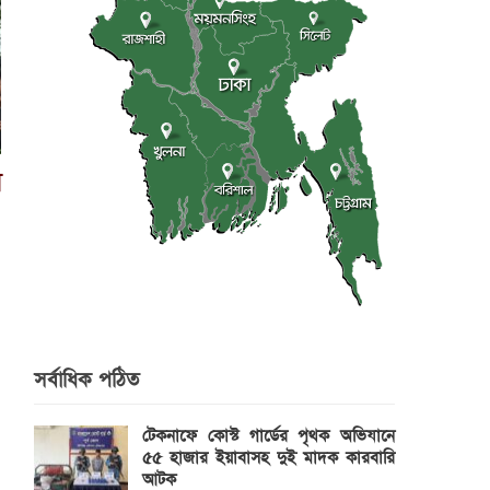
া
সর্বাধিক পঠিত
টেকনাফে কোস্ট গার্ডের পৃথক অভিযানে
৫৫ হাজার ইয়াবাসহ দুই মাদক কারবারি
আটক