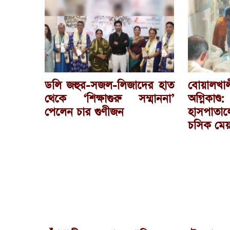
ডলি জহুর-সজল-লিজাদের হাত
বোয়ালখা
থেকে ‘শিক্ষাগুরু সম্মাননা’
অগ্নিকাণ্
পেলেন চার গুণীজন
হাসপাত
চসিক মেয়