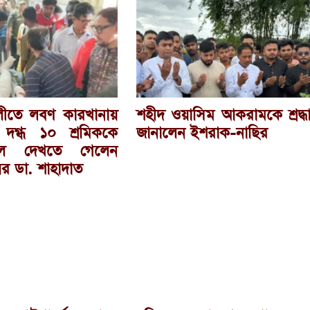
লীতে লবণ কারখানায়
শহীদ ওয়াসিম আকরামকে শ্রদ্ধ
ড: দগ্ধ ১০ শ্রমিককে
জানালেন ইশরাক-নাছির
ালে দেখতে গেলেন
র ডা. শাহাদাত