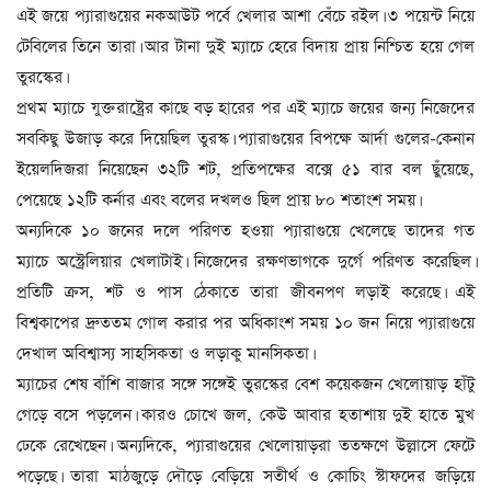
এই জয়ে প্যারাগুয়ের নকআউট পর্বে খেলার আশা বেঁচে রইল। ৩ পয়েন্ট নিয়ে
টেবিলের তিনে তারা। আর টানা দুই ম্যাচে হেরে বিদায় প্রায় নিশ্চিত হয়ে গেল
তুরস্কের।
প্রথম ম্যাচে যুক্তরাষ্ট্রের কাছে বড় হারের পর এই ম্যাচে জয়ের জন্য নিজেদের
সবকিছু উজাড় করে দিয়েছিল তুরস্ক। প্যারাগুয়ের বিপক্ষে আর্দা গুলের-কেনান
ইয়েলদিজরা নিয়েছেন ৩২টি শট, প্রতিপক্ষের বক্সে ৫১ বার বল ছুঁয়েছে,
পেয়েছে ১২টি কর্নার এবং বলের দখলও ছিল প্রায় ৮০ শতাংশ সময়।
অন্যদিকে ১০ জনের দলে পরিণত হওয়া প্যারাগুয়ে খেলেছে তাদের গত
ম্যাচে অস্ট্রেলিয়ার খেলাটাই। নিজেদের রক্ষণভাগকে দুর্গে পরিণত করেছিল।
প্রতিটি ক্রস, শট ও পাস ঠেকাতে তারা জীবনপণ লড়াই করেছে। এই
বিশ্বকাপের দ্রুততম গোল করার পর অধিকাংশ সময় ১০ জন নিয়ে প্যারাগুয়ে
দেখাল অবিশ্বাস্য সাহসিকতা ও লড়াকু মানসিকতা।
ম্যাচের শেষ বাঁশি বাজার সঙ্গে সঙ্গেই তুরস্কের বেশ কয়েকজন খেলোয়াড় হাঁটু
গেড়ে বসে পড়লেন। কারও চোখে জল, কেউ আবার হতাশায় দুই হাতে মুখ
ঢেকে রেখেছেন। অন্যদিকে, প্যারাগুয়ের খেলোয়াড়রা ততক্ষণে উল্লাসে ফেটে
পড়েছে। তারা মাঠজুড়ে দৌড়ে বেড়িয়ে সতীর্থ ও কোচিং স্টাফদের জড়িয়ে