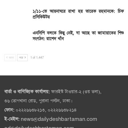
১/১১-তে আয়নাঘরে রাখা হয় তারেক রহমানকে: চিফ
প্রসিকিউটর
এনসিপি বলতে কিছু নেই, যা আছে তা জামায়াতের শিশু
সংগঠন: রাশেদ খাঁন
আগে
পরে
1 of 1,447
বার্তা ও বাণিজ্যিক কার্যালয়:
ফারইস্ট টাওয়ার-২ (৩য় তলা),
৩৬ তোপখানা রোড, পুরানা পল্টন, ঢাকা।
ফোন:
০২২২৬৬৩৮২১৩, ০২২২৬৬৩৮২১৪
ই-মেইল:
news@dailydeshbartaman.com