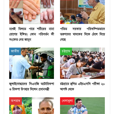
নখেই মিলতে পারে শরীরের নানা
পতিত সরকার পরিকল্পিতভাবে
রোগের ইঙ্গিত! কোন পরিবর্তন কী
তরুণদের মাদকের দিকে ঠেলে দিয়ে
সংকেত দেয় জানুন
গেছে
জাতীয়
চট্টগ্রাম
জুলাইযোদ্ধাদের সিএনজি অটোরিকশা
চট্টগ্রামে স্থগিত এইচএসসি পরীক্ষা ২০
ও রিকশা উপহার দিলেন প্রধানমন্ত্রী
আগস্ট থেকে
অপরাধ
খেলাধুলা