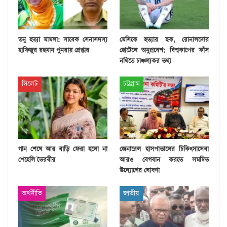
তনু হত্যা মামলা: সাবেক সেনাসদস্য
মেসিকে হত্যার ছক, রোনালদোর
হাফিজুর রহমান পুনরায় গ্রেপ্তার
হোটেলে অনুপ্রবেশ: বিশ্বকাপের ফাঁস
নথিতে চাঞ্চল্যকর তথ্য
সিলেট
চট্টগ্রাম
গান শেষে আর বাড়ি ফেরা হলো না
জেনারেল হাসপাতালের চিকিৎসাসেবা
পেহেলি ভৈরবীর
আরও বেগবান করতে সমন্বিত
উদ্যোগের ঘোষণা
অর্থনীতি
জাতীয়