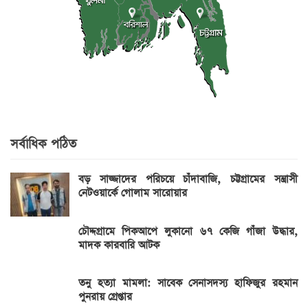
সর্বাধিক পঠিত
বড় সাজ্জাদের পরিচয়ে চাঁদাবাজি, চট্টগ্রামের সন্ত্রাসী
নেটওয়ার্কে গোলাম সারোয়ার
চৌদ্দগ্রামে পিকআপে লুকানো ৬৭ কেজি গাঁজা উদ্ধার,
মাদক কারবারি আটক
তনু হত্যা মামলা: সাবেক সেনাসদস্য হাফিজুর রহমান
পুনরায় গ্রেপ্তার