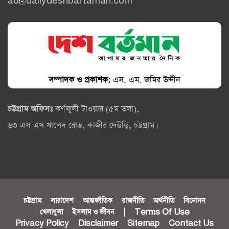
ad@dailydeshbartaman.com
সম্পাদক ও প্রকাশক:
এস. এম. জমির উদ্দীন
চট্টগ্রাম অফিসঃ
কর্ণফুলী টাওয়ার (৫ম তলা),
৬৩ এস এস খালেদ রোড, কাজীর দেউড়ি, চট্টগ্রাম।
চট্টগ্রাম
সারাদেশ
আন্তর্জাতিক
রাজনীতি
অর্থনীতি
বিনোদন
খেলাধুলা
ইসলাম ও জীবন
|
Terms Of Use
Privacy Policy
Disclaimer
Sitemap
Contact Us