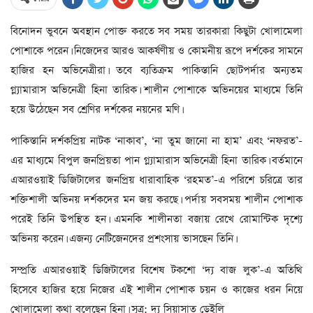
বিনোদন ভুবনে অবস্থান পোক্ত করতে সব সময় তারকারা কিছুটা খোলামেলা
পোশাকে পরেন। নিজেদের আরও আকর্ষণীয় ও কোমনীয় রূপে দর্শকের সামনে
হাজির হন অভিনেত্রীরা। তবে ব্যতিক্রম পাকিস্তানি ছোটপর্দার অন্যতম
গ্ল্যামারাস অভিনেত্রী হিনা তারিক। শালীন পোশাকে অভিনয়ের মাধ্যমে তিনি
হয়ে উঠেছেন সব শ্রেণির দর্শকের নয়নের মণি।
পাকিস্তানি দর্শকপ্রিয় নাটক ‘নাকাব’, ‘না তুম জানো না হাম’ এবং ‘নফরত’-
এর মাধ্যমে বিপুল জনপ্রিয়তা পান গ্ল্যামারাস অভিনেত্রী হিনা তারিক। বর্তমানে
এআরওয়াই ডিজিটালের জনপ্রিয় ধারাবাহিক ‘রহমত’-এ পরিশে চরিত্রে তার
শক্তিশালী অভিনয় দর্শকদের মন জয় করছে। পর্দায় সবসময় শালীন পোশাক
পরেই তিনি উপস্থিত হন। এমনকি শালীনতা বজায় রেখে রোমান্টিক দৃশ্যে
অভিনয় করেন। এজন্য নেটিজেনদের প্রশংসায় ভাসছেন তিনি।
সম্প্রতি এআরওয়াই ডিজিটালের বিশেষ টকশো ‘দ্য বাজ লুক’-এ অতিথি
হিসেবে হাজির হয়ে নিজের এই শালীন পোশাক চয়ন ও কাজের ধরন নিয়ে
খোলামেলা কথা বলেছেন হিনা। সূত্র: দ্য সিয়াসাত ডেইলি