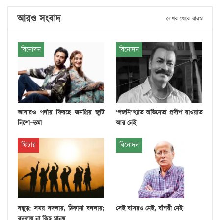
আরও সংবাদ
লেখক থেকে আরও
বিনোদন
বিনোদন
আবারও পর্দায় ফিরছে জনপ্রিয় জুটি
‘গজনি’খ্যাত অভিনেতা প্রদীপ রাওয়াত
নিশো–তমা
আর নেই
ফিচার
বিনোদন
বন্ধুত্ব: সময় বদলায়, ঠিকানা বদলায়;
সেই বাসরও নেই, বাঁশরী নেই
বদলায় না কিছু মানুষ