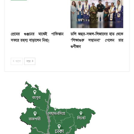
প্রেমের গুঞ্জনের মাঝেই পাকিস্তান
ডলি জহুর-সজল-লিজাদের হাত থেকে
সফরে রহস্য বাড়ালেন নিহা!
‘শিক্ষাগুরু সম্মাননা’ পেলেন চার
গুণীজন
আগে
পরে