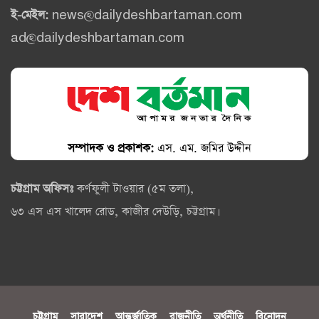
ই-মেইল:
news@dailydeshbartaman.com
ad@dailydeshbartaman.com
সম্পাদক ও প্রকাশক:
এস. এম. জমির উদ্দীন
চট্টগ্রাম অফিসঃ
কর্ণফুলী টাওয়ার (৫ম তলা),
৬৩ এস এস খালেদ রোড, কাজীর দেউড়ি, চট্টগ্রাম।
চট্টগ্রাম
সারাদেশ
আন্তর্জাতিক
রাজনীতি
অর্থনীতি
বিনোদন