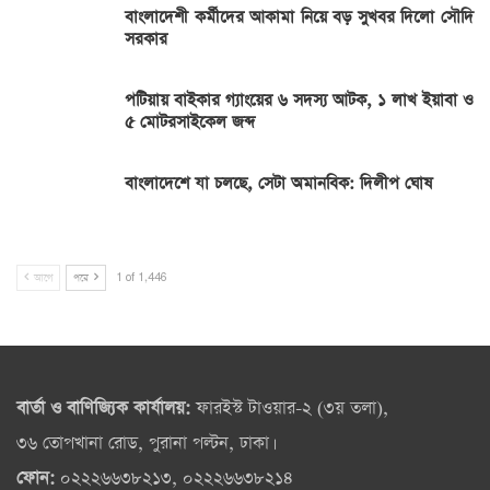
বাংলাদেশী কর্মীদের আকামা নিয়ে বড় সুখবর দিলো সৌদি
সরকার
পটিয়ায় বাইকার গ্যাংয়ের ৬ সদস্য আটক, ১ লাখ ইয়াবা ও
৫ মোটরসাইকেল জব্দ
বাংলাদেশে যা চলছে, সেটা অমানবিক: দিলীপ ঘোষ
আগে
পরে
1 of 1,446
বার্তা ও বাণিজ্যিক কার্যালয়:
ফারইস্ট টাওয়ার-২ (৩য় তলা),
৩৬ তোপখানা রোড, পুরানা পল্টন, ঢাকা।
ফোন:
০২২২৬৬৩৮২১৩, ০২২২৬৬৩৮২১৪