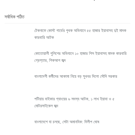
সর্বাধিক পঠিত
টেকনাফে কোস্ট গার্ডের পৃথক অভিযানে ৫৫ হাজার ইয়াবাসহ দুই মাদক
কারবারি আটক
কোতোয়ালী পুলিশের অভিযানে ১০ হাজার পিস ইয়াবাসহ মাদক কারবারি
গ্রেপ্তার, পিকআপ জব্দ
বাংলাদেশী কর্মীদের আকামা নিয়ে বড় সুখবর দিলো সৌদি সরকার
পটিয়ায় বাইকার গ্যাংয়ের ৬ সদস্য আটক, ১ লাখ ইয়াবা ও ৫
মোটরসাইকেল জব্দ
বাংলাদেশে যা চলছে, সেটা অমানবিক: দিলীপ ঘোষ