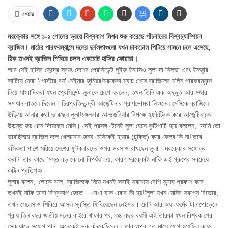
শেয়ার
মরক্কোর সঙ্গে ১-১ গোলের ড্রয়ে বিশ্বকাপ মিশন শুরু করেছে পাঁচবারের বিশ্বচ্যাম্পিয়ন
ব্রাজিল। মাঠের পারফরম্যান্সে দলের দুর্বলতাগুলো যখন ঢাকঢোল পিটিয়ে সামনে চলে এসেছে,
ঠিক তখনই ব্রাজিল শিবিরে চলল একচোট হাসির ফোয়ারা।
আর সেই হাসির কেন্দ্রে স্বয়ং দেশের প্রেসিডেন্ট লুইজ ইনাসিও লুলা দা সিলভা এবং ইনজুরি
কাটিয়ে ফেরা ‘পোস্টার বয়’ নেইমার জুনিয়র!মরক্কো ম্যাচ শেষে ব্রাজিলের মলিন পারফরম্যান্স
নিয়ে সাংবাদিকরা যখন প্রেসিডেন্ট লুলাকে চেপে ধরলেন, তখন তিনি এক অদ্ভুত আর মজার
সমাধান বাতলে দিলেন। চিরপ্রতিদ্বন্দ্বী আর্জেন্টিনার প্রাণভোমরা লিওনেল মেসিকে ব্রাজিলে
উড়িয়ে আনার কথা ভাবছেন লুলা!মঙ্গলবার আলজেরিয়ার বিপক্ষে হ্যাটট্রিক করে আর্জেন্টিনাকে
উড়ন্ত জয় এনে দিয়েছেন মেসি। সেই প্রসঙ্গ টেনেই লুলা হেসে কুটিপাটি হয়ে বললেন, ‘আমি তো
ভাবছিলাম ব্রাজিল দলে খেলানোর জন্য মেসিকেই হায়ার (চুক্তি) করে ফেলব কি না!’তবে
রসিকতা পাশে সরিয়ে দেশের ফুটবলারদের ওপর ভরসাও রাখছেন লুলা। মরক্কোর সঙ্গে ড্র
করাটা তার কাছে ‘মস্ত বড় কোনো বিপর্যয়’ নয়, কারণ মরক্কোই নাকি এই গ্রুপের সবচেয়ে
কঠিন প্রতিপক্ষ
লুলার বলেন, ‘লোকে বলে, ব্রাজিলকে নিয়ে যখনই সবাই সবচেয়ে বেশি সন্দেহ প্রকাশ করে,
তখনই নাকি তারা বিশ্বকাপ জেতে… দেখা যাক এবার কী হয়!’লুলা যখন মেসির স্বপ্নে বিভোর,
তখন সেলেসাও শিবিরে আসল স্বস্তি ফিরিয়েছেন নেইমার। চোট আর অফ-ফর্মের টানাপোড়েনে
প্রায় তিন বছর জাতীয় দলের বাইরে থাকার পর, ৩৪ বছর বয়সী এই তারকা যখন বিশ্বকাপের
স্কোয়াডে সুযোগ পান, অনেকেই ভ্রু কুঁচকেছিলেন। তার ওপর গত মাসে যোগ হয়েছিল কাফ