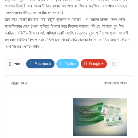
মাসলের ইনজুরি।সব শঙ্কা উড়িয়ে বুধবার অবশেষে ব্রাজিলের অনুশীলনে বল পায়ে নেমেছেন
সেলেসাওদের ইতিহাসের সর্বোচ্চ গোলদাতা।
তবে মাঠে নেমেই চিরচেনা সেই ‘দুষ্টুমি’ ভুললেন না নেইমার। গা-গরমের হালকা সেশন শেষে
সাংবাদিকদের দেখে চওড়া হাসিতে চিৎকার করে জিজ্ঞেস করলেন, ‘কী হে, আমাকে খুব মিস
করছিলে নাকি?’নেইমারের এই হাসিমুখ কোটি ব্রাজিল ভক্তের বুকে শান্তি আনলেও, আগামী
শুক্রবার হাইতির বিপক্ষে ম্যাচে তিনি শুরু থেকেই মাঠে নামবেন কি না, তা নিয়ে এখনো ধোঁয়াশা
রেখে দিয়েছে কোচিং স্টাফ।
Facebook
Twitter
Google+
শেয়ার
আরও সংবাদ
লেখক থেকে আরও