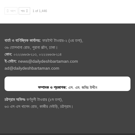
আগে
পরে
1 of 1,446
বার্তা ও বাণিজ্যিক কার্যালয়:
ফারইস্ট টাওয়ার-২ (৩য় তলা),
৩৬ তোপখানা রোড, পুরানা পল্টন, ঢাকা।
ফোন:
০২২২৬৬৩৮২১৩, ০২২২৬৬৩৮২১৪
ই-মেইল:
news@dailydeshbartaman.com
ad@dailydeshbartaman.com
সম্পাদক ও প্রকাশক:
এস. এম. জমির উদ্দীন
চট্টগ্রাম অফিসঃ
কর্ণফুলী টাওয়ার (৫ম তলা),
৬৩ এস এস খালেদ রোড, কাজীর দেউড়ি, চট্টগ্রাম।