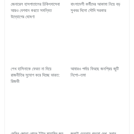
জেনারেল হাসপাতালের চিকিৎসাসেবা
বাংলাদেশী কর্মীদের আকামা নিয়ে বড়
আরও বেগবান করতে সমন্বিত
সুখবর দিলো সৌদি সরকার
উদ্যোগের ঘোষণা
শেখ হাসিনাকে ফেরত না দিয়ে
আবারও পর্দায় ফিরছে জনপ্রিয় জুটি
রাজনীতির সুযোগ করে দিচ্ছে ভারত:
নিশো–তমা
রিজভী
মেসির জোড়া গোলে ইন্টার মায়ামির জয়
জুলাই চেতনায় গড়বো দেশ, সবার