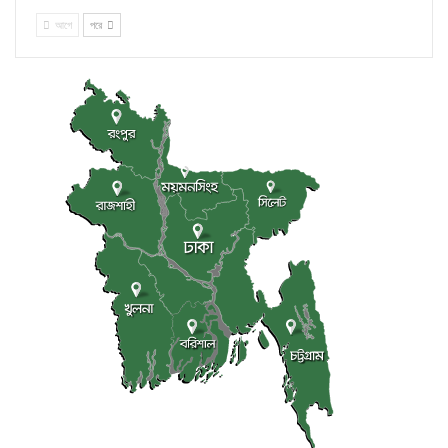
আগে
পরে