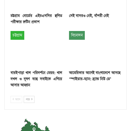
চট্টগ্রাম বোর্ডের এইচএসসির স্থগিত
সেই বাসরও নেই, বাঁশরী নেই
পরীক্ষার রুটিন প্রকাশ
চট্টগ্রাম
বিনোদন
বারইপাড়া খাল পরিদর্শনে মেয়র: খাল
আমেরিকার আগেই বাংলাদেশে আসছে
দখল ও দূষণ বন্ধে সবাইকে এগিয়ে
‘স্পাইডার-ম্যান: ব্র্যান্ড নিউ ডে’
আসার আহ্বান
আগে
পরে