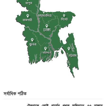
সর্বাধিক পঠিত
টেকনাফে কোস্ট গার্ডের পৃথক অভিযানে ৫৫ হাজার