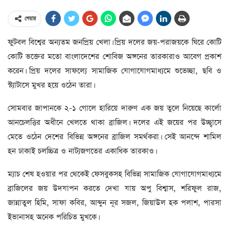
শেয়ার
ফুটবল বিশ্বের অন্যতম জনপ্রিয় খেলা। প্রিয় দলের জয়-পরাজয়কে ঘিরে কোটি
কোটি ভক্তের মতো বাংলাদেশের শোবিজ অঙ্গনের তারকারাও আবেগ প্রকাশ
করেন। প্রিয় দলের সাফল্যে সামাজিক যোগাযোগমাধ্যমে শুভেচ্ছা, ছবি ও
স্ট্যাটাসে মুখর হয়ে ওঠেন তারা।
সোমবার জাপানকে ২-১ গোলে হারিয়ে দারুণ এক জয় তুলে নিয়েছে কার্লো
আনচেলত্তির অধীনে খেলতে থাকা ব্রাজিল। দলের এই জয়ের পর উচ্ছ্বাসে
মেতে ওঠেন দেশের বিভিন্ন অঙ্গনের ব্রাজিল সমর্থকরা। সেই আনন্দে শামিল
হন ঢাকাই চলচ্চিত্র ও নাট্যজগতের একাধিক তারকাও।
ম্যাচ শেষ হওয়ার পর থেকেই ফেসবুকসহ বিভিন্ন সামাজিক যোগাযোগমাধ্যমে
ব্রাজিলের জয় উদযাপন করতে দেখা যায় অপু বিশ্বাস, শরিফুল রাজ,
জান্নাতুল হিমি, সাফা কবির, আব্দুন নূর সজল, জিয়াউল হক পলাশ, পারসা
ইভানাসহ অনেক পরিচিত মুখকে।