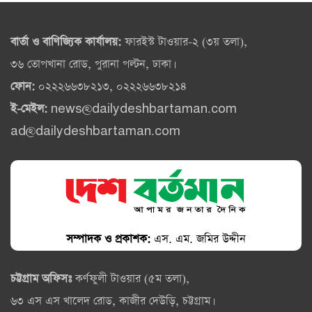
বার্তা ও বাণিজ্যিক কার্যালয়:
ফারইস্ট টাওয়ার-২ (৩য় তলা),
৩৬ তোপখানা রোড, পুরানা পল্টন, ঢাকা।
ফোন:
০২২২৬৬৩৮২১৩, ০২২২৬৬৩৮২১৪
ই-মেইল:
news@dailydeshbartaman.com
ad@dailydeshbartaman.com
সম্পাদক ও প্রকাশক:
এস. এম. জমির উদ্দীন
চট্টগ্রাম অফিসঃ
কর্ণফুলী টাওয়ার (৫ম তলা),
৬৩ এস এস খালেদ রোড, কাজীর দেউড়ি, চট্টগ্রাম।