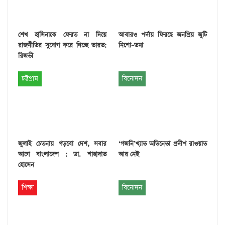
শেখ হাসিনাকে ফেরত না দিয়ে
আবারও পর্দায় ফিরছে জনপ্রিয় জুটি
রাজনীতির সুযোগ করে দিচ্ছে ভারত:
নিশো–তমা
রিজভী
চট্টগ্রাম
বিনোদন
জুলাই চেতনায় গড়বো দেশ, সবার
‘গজনি’খ্যাত অভিনেতা প্রদীপ রাওয়াত
আগে বাংলাদেশ : ডা. শাহাদাত
আর নেই
হোসেন
শিক্ষা
বিনোদন