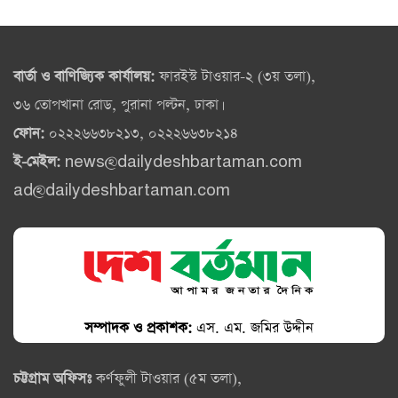
বার্তা ও বাণিজ্যিক কার্যালয়:
ফারইস্ট টাওয়ার-২ (৩য় তলা),
৩৬ তোপখানা রোড, পুরানা পল্টন, ঢাকা।
ফোন:
০২২২৬৬৩৮২১৩, ০২২২৬৬৩৮২১৪
ই-মেইল:
news@dailydeshbartaman.com
ad@dailydeshbartaman.com
সম্পাদক ও প্রকাশক:
এস. এম. জমির উদ্দীন
চট্টগ্রাম অফিসঃ
কর্ণফুলী টাওয়ার (৫ম তলা),