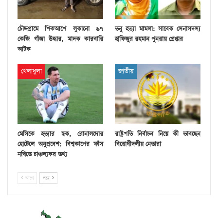
চৌদ্দগ্রামে পিকআপে লুকানো ৬৭
তনু হত্যা মামলা: সাবেক সেনাসদস্য
কেজি গাঁজা উদ্ধার, মাদক কারবারি
হাফিজুর রহমান পুনরায় গ্রেপ্তার
আটক
খেলাধুলা
জাতীয়
মেসিকে হত্যার ছক, রোনালদোর
রাষ্ট্রপতি নির্বাচন নিয়ে কী ভাবছেন
হোটেলে অনুপ্রবেশ: বিশ্বকাপের ফাঁস
বিরোধীদলীয় নেতারা
নথিতে চাঞ্চল্যকর তথ্য
আগে
পরে