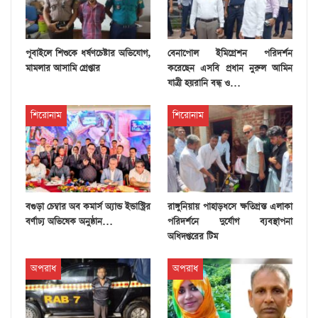
পূবাইলে শিশুকে ধর্ষণচেষ্টার অভিযোগ,
বেনাপোল ইমিগ্রেশন পরিদর্শন
মামলার আসামি গ্রেপ্তার
করেছেন এসবি প্রধান নুরুল আমিন
যাত্রী হয়রানি বন্ধ ও…
শিরোনাম
শিরোনাম
বগুড়া চেম্বার অব কমার্স অ্যান্ড ইন্ডাস্ট্রির
রাঙ্গুনিয়ায় পাহাড়ধসে ক্ষতিগ্রস্ত এলাকা
বর্ণাঢ্য অভিষেক অনুষ্ঠান…
পরিদর্শনে দুর্যোগ ব্যবস্থাপনা
অধিদপ্তরের টিম
অপরাধ
অপরাধ