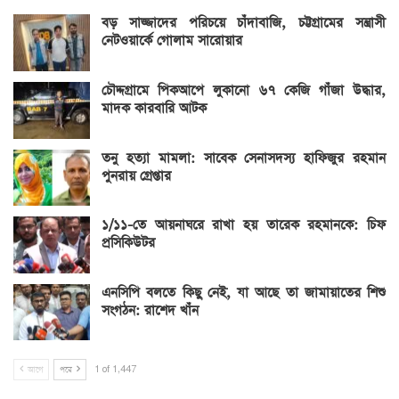
বড় সাজ্জাদের পরিচয়ে চাঁদাবাজি, চট্টগ্রামের সন্ত্রাসী
নেটওয়ার্কে গোলাম সারোয়ার
চৌদ্দগ্রামে পিকআপে লুকানো ৬৭ কেজি গাঁজা উদ্ধার,
মাদক কারবারি আটক
তনু হত্যা মামলা: সাবেক সেনাসদস্য হাফিজুর রহমান
পুনরায় গ্রেপ্তার
১/১১-তে আয়নাঘরে রাখা হয় তারেক রহমানকে: চিফ
প্রসিকিউটর
এনসিপি বলতে কিছু নেই, যা আছে তা জামায়াতের শিশু
সংগঠন: রাশেদ খাঁন
আগে
পরে
1 of 1,447