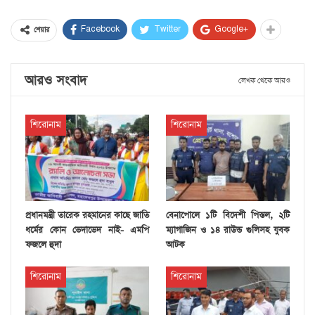
Facebook
Twitter
Google+
শেয়ার
আরও সংবাদ
লেখক থেকে আরও
শিরোনাম
শিরোনাম
প্রধানমন্ত্রী তারেক রহমানের কাছে জাতি
বেনাপোলে ১টি বিদেশী পিস্তল, ২টি
ধর্মের কোন ভেদাভেদ নাই- এমপি
ম্যাগাজিন ও ১৪ রাউন্ড গুলিসহ যুবক
ফজলে হুদা
আটক
শিরোনাম
শিরোনাম