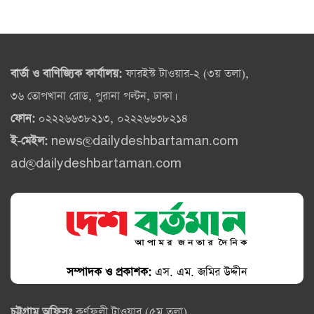
বার্তা ও বাণিজ্যিক কার্যালয়:
ফারইস্ট টাওয়ার-২ (৩য় তলা),
৩৬ তোপখানা রোড, পুরানা পল্টন, ঢাকা।
ফোন:
০২২২৬৬৩৮২১৩, ০২২২৬৬৩৮২১৪
ই-মেইল:
news@dailydeshbartaman.com
ad@dailydeshbartaman.com
সম্পাদক ও প্রকাশক:
এস. এম. জমির উদ্দীন
চট্টগ্রাম অফিসঃ
কর্ণফুলী টাওয়ার (৫ম তলা),