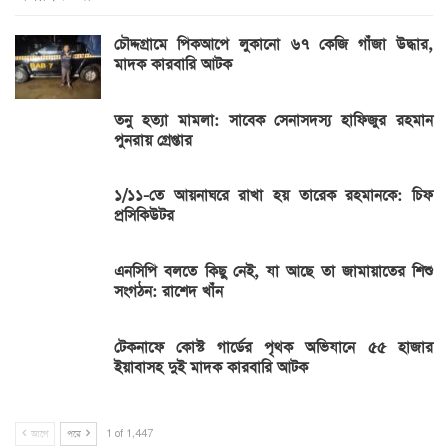
চৌদ্দগ্রামে পিকআপে লুকানো ৬৭ কেজি গাঁজা উদ্ধার,
মাদক কারবারি আটক
তনু হত্যা মামলা: সাবেক সেনাসদস্য হাফিজুর রহমান
পুনরায় গ্রেপ্তার
১/১১-তে আয়নাঘরে রাখা হয় তারেক রহমানকে: চিফ
প্রসিকিউটর
এনসিপি বলতে কিছু নেই, যা আছে তা জামায়াতের শিশু
সংগঠন: রাশেদ খাঁন
টেকনাফে কোস্ট গার্ডের পৃথক অভিযানে ৫৫ হাজার
ইয়াবাসহ দুই মাদক কারবারি আটক
আগে
পরে
1 of 1,447