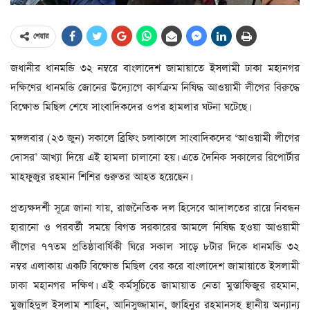
শেয়ার
জধানীর ধানমন্ডি ৩২ নম্বরে বাংলাদেশ জামায়াতে ইসলামী ঢাকা মহানগর
দক্ষিণের ধানমন্ডি জোনের উদ্যোগে কার্যক্রম নিষিদ্ধ আওয়ামী লীগের বিরুদ্ধে
বিক্ষোভ মিছিল শেষে সাংবাদিকদের ওপর হামলার ঘটনা ঘটেছে।
মঙ্গলবার (২৩ জুন) সকালে ব্রিফিং চলাকালে সাংবাদিকদের ‘আওয়ামী লীগের
দোসর’ আখ্যা দিয়ে এই হামলা চালানো হয়। এতে দৈনিক সকালের রিপোর্টার
মাহফুজুর রহমান শিশির গুরুতর আহত হয়েছেন।
প্রত্যক্ষদর্শী সূত্রে জানা যায়, রাজনৈতিক দল হিসেবে আদালতের রায়ে নিবন্ধন
হারানো ও পরবর্তী সময়ে বিগত সরকারের আমলে নিষিদ্ধ হওয়া আওয়ামী
লীগের ৭৭তম প্রতিষ্ঠাবার্ষিকী ঘিরে সকাল সাড়ে ৮টার দিকে ধানমন্ডি ৩২
নম্বর এলাকায় একটি বিক্ষোভ মিছিল বের করে বাংলাদেশ জামায়াতে ইসলামী
ঢাকা মহানগর দক্ষিণ। এই কর্মসূচিতে জামায়াত নেতা মুস্তাফিজুর রহমান,
মুজাহিদুল ইসলাম শাহিন, আনিসুজ্জামান, জাহিনুর রহমানসহ স্থানীয় অন্যান্য