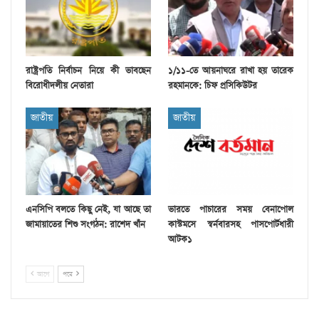
রাষ্ট্রপতি নির্বাচন নিয়ে কী ভাবছেন
১/১১-তে আয়নাঘরে রাখা হয় তারেক
বিরোধীদলীয় নেতারা
রহমানকে: চিফ প্রসিকিউটর
জাতীয়
জাতীয়
এনসিপি বলতে কিছু নেই, যা আছে তা
ভারতে পাচারের সময় বেনাপোল
জামায়াতের শিশু সংগঠন: রাশেদ খাঁন
কাস্টমসে স্বর্নবারসহ পাসপোর্টধারী
আটক১
আগে
পরে