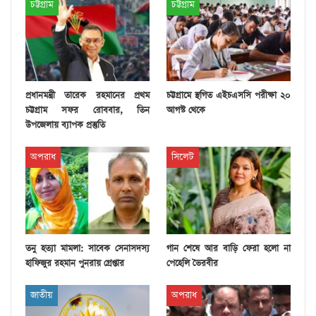
চট্টগ্রাম
চট্টগ্রাম
প্রধানমন্ত্রী তারেক রহমানের প্রথম
চট্টগ্রামে স্থগিত এইচএসসি পরীক্ষা ২০
চট্টগ্রাম সফর রোববার, তিন
আগস্ট থেকে
উপজেলায় ব্যাপক প্রস্তুতি
অপরাধ
সিলেট
তনু হত্যা মামলা: সাবেক সেনাসদস্য
গান শেষে আর বাড়ি ফেরা হলো না
হাফিজুর রহমান পুনরায় গ্রেপ্তার
পেহেলি ভৈরবীর
জাতীয়
অপরাধ