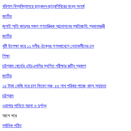
বরিশাল বিশ্ববিদ্যালয়ে ছাত্রদল-ছাত্রশিবিরের মধ্যে সংঘর্ষ
জাতীয়
জুলাই স্মৃতি জাদুঘর সকল গণতান্ত্রিক আন্দোলনের প্রতিচ্ছবি: প্রধানমন্ত্রী
জাতীয়
বৃষ্টি উপেক্ষা করে ১১ দলীয় ঐক্যের গণসমাবেশে নেতাকর্মীদের ঢল
শিক্ষা
চট্টগ্রাম বোর্ডের এইচএসসির স্থগিত পরীক্ষার রুটিন প্রকাশ
জাতীয়
১৫ টাকা কেজি দরে চাল বিতরণ শুরু, ৫৫ লাখ পরিবার পাচ্ছে খাদ্য সহায়তা
চট্টগ্রাম
ওয়াসার পানিতে ময়লা ও দুর্গন্ধ
আগে
পরে
সর্বাধিক পঠিত