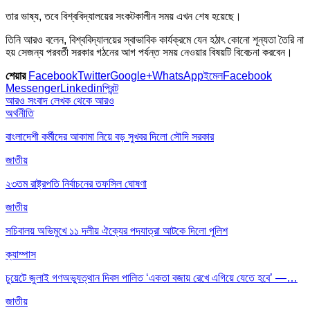
তার ভাষ্য, তবে বিশ্ববিদ্যালয়ের সংকটকালীন সময় এখন শেষ হয়েছে।
তিনি আরও বলেন, বিশ্ববিদ্যালয়ের স্বাভাবিক কার্যক্রমে যেন হঠাৎ কোনো শূন্যতা তৈরি না
হয় সেজন্য পরবর্তী সরকার গঠনের আগ পর্যন্ত সময় নেওয়ার বিষয়টি বিবেচনা করবেন।
শেয়ার
Facebook
Twitter
Google+
WhatsApp
ইমেল
Facebook
Messenger
Linkedin
প্রিন্ট
আরও সংবাদ
লেখক থেকে আরও
অর্থনীতি
বাংলাদেশী কর্মীদের আকামা নিয়ে বড় সুখবর দিলো সৌদি সরকার
জাতীয়
২৩তম রাষ্ট্রপতি নির্বাচনের তফসিল ঘোষণা
জাতীয়
সচিবালয় অভিমুখে ১১ দলীয় ঐক্যের পদযাত্রা আটকে দিলো পুলিশ
ক্যাম্পাস
চুয়েটে জুলাই গণঅভ্যুত্থান দিবস পালিত ‘একতা বজায় রেখে এগিয়ে যেতে হবে’ —…
জাতীয়