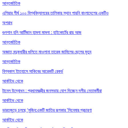
আন্তর্জাতিক
এশিয়ার শীর্ষ ১০০ বিশ্ববিদ্যালয়ের তালিকায় স্থান পায়নি বাংলাদেশের একটিও
অপরাধ
গুলশান হলি আর্টিজান হামলা মামলা : হাইকোর্টের রায় আজ
আন্তর্জাতিক
অজ্ঞাত বন্দুকধারীর গুলিতে মাওলানা তারেক জামিলের ছেলের মৃত্যু
আন্তর্জাতিক
বিশ্বকাপ ইাতহাসে সাকিবের আরেকটি রেকর্ড
আর্কাইভ থেকে
টানেল উদ্বোধন : প্রধানমন্ত্রীর জনসভায় যোগ দিচ্ছেন দলীয় নেতাকর্মীরা
আর্কাইভ থেকে
ভারতজুড়ে চলছে ‘মুজিব:একটি জাতির রূপকার ’সিনেমার প্রচারণা
আর্কাইভ থেকে