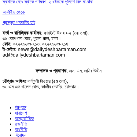
স্বামীকে বেঁধে স্ত্রীকে গণধর্ষণ, ২ ধর্ষককে পুলিশে দিল মা-বাবা
আর্কাইভ থেকে
প্রস্তুত গাবতলীর হাট
বার্তা ও বাণিজ্যিক কার্যালয়:
ফারইস্ট টাওয়ার-২ (৩য় তলা),
৩৬ তোপখানা রোড, পুরানা পল্টন, ঢাকা।
ফোন:
০২২২৬৬৩৮২১৩, ০২২২৬৬৩৮২১৪
ই-মেইল:
news@dailydeshbartaman.com
ad@dailydeshbartaman.com
সম্পাদক ও প্রকাশক:
এস. এম. জমির উদ্দীন
চট্টগ্রাম অফিসঃ
কর্ণফুলী টাওয়ার (৫ম তলা),
৬৩ এস এস খালেদ রোড, কাজীর দেউড়ি, চট্টগ্রাম।
চট্টগ্রাম
সারাদেশ
আন্তর্জাতিক
রাজনীতি
অর্থনীতি
বিনোদন