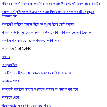
টেকনাফে কোস্ট গার্ডের পৃথক অভিযানে ৫৫ হাজার ইয়াবাসহ দুই মাদক কারবারি আটক
কোতোয়ালী পুলিশের অভিযানে ১০ হাজার পিস ইয়াবাসহ মাদক কারবারি গ্রেপ্তার,
পিকআপ জব্দ
বাংলাদেশী কর্মীদের আকামা নিয়ে বড় সুখবর দিলো সৌদি সরকার
পটিয়ায় বাইকার গ্যাংয়ের ৬ সদস্য আটক, ১ লাখ ইয়াবা ও ৫ মোটরসাইকেল জব্দ
বাংলাদেশে যা চলছে, সেটা অমানবিক: দিলীপ ঘোষ
আগে
পরে
1 of 1,446
সর্বশেষ
আন্তর্জাতিক
এক দিনে ৪০ হিজবুল্লাহ যোদ্ধাকে হত্যার দাবি ইসরায়েলের
আর্কাইভ থেকে
অন্তর্বর্তী সরকারের সময়ের অধ্যাদেশ সংসদে উপস্থাপন করা হবে
আর্কাইভ থেকে
প্রধানমন্ত্রীর সঙ্গে সৌদি রাষ্ট্রদূতের সাক্ষাৎ