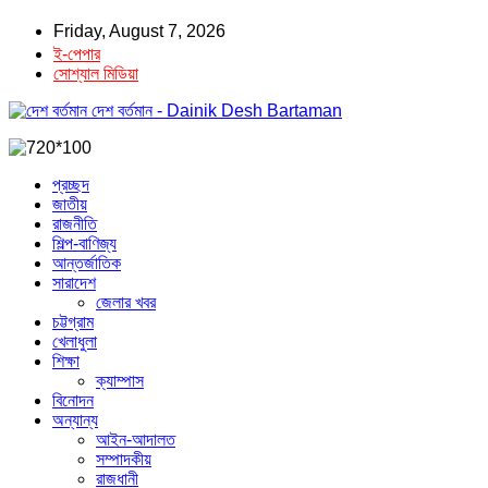
Friday, August 7, 2026
ই-পেপার
সোশ্যাল মিডিয়া
দেশ বর্তমান - Dainik Desh Bartaman
প্রচ্ছদ
জাতীয়
রাজনীতি
শিল্প-বাণিজ্য
আন্তর্জাতিক
সারাদেশ
জেলার খবর
চট্টগ্রাম
খেলাধুলা
শিক্ষা
ক্যাম্পাস
বিনোদন
অন্যান্য
আইন-আদালত
সম্পাদকীয়
রাজধানী