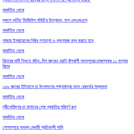
আর্কাইভ থেকে
স্কুলে ভর্তির ‘ডিজিটাল লটারি’র উদ্বোধন, ফল এসএমএসে
আর্কাইভ থেকে
গাজায় ইসরায়েলের নিষ্ঠুর গণহত্যা ও ধ্বংসযজ্ঞ বন্ধ করতে হবে
আর্কাইভ থেকে
বিচারের বানী নিভৃতে কাঁদে..বিশ বছরেও হয়নি বাঁশখালী সাধনপুরের চাঞ্চল্যকর ১১ হত্যার
বিচার
আর্কাইভ থেকে
১৬৯ বছরের ইতিহাসে চা উৎপাদনের লক্ষ্যমাত্রা নতুন রেকর্ডের সম্ভাবনা
আর্কাইভ থেকে
শ্রীগোবিন্দপুর চা বাগানের লেক প্রকৃতির পরিপূর্ণ রূপ
আর্কাইভ থেকে
গোপালপুরে অদম্য মেধাবী প্রতিবন্ধী সামি