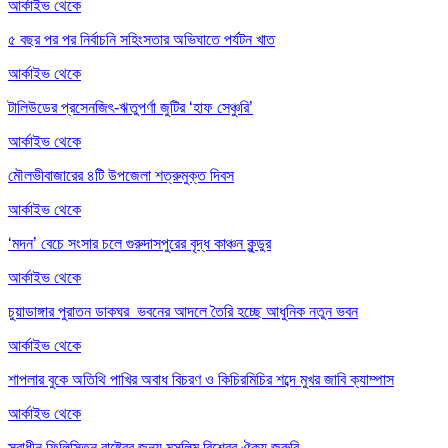
আর্কাইভ থেকে
৫ বছর পর পর নির্বাচনি সহিংসতার অভিঘাতে পর্যটন খাত
আর্কাইভ থেকে
টালিউডের প্রসেনজিৎ-ঋতুপর্ণা জুটির ‘হাফ সেঞ্চুরি’
আর্কাইভ থেকে
মৌলভীবাজারের ৪টি উপজেলা শত্রুমুক্ত দিবস
আর্কাইভ থেকে
‘মদন’ বেচে সংসার চলে গুরুদাসপুরের বৃদ্ধ কাঞ্চন কুন্ডুর
আর্কাইভ থেকে
চুয়াডাঙ্গার পুরাতন ডাকঘর ভবনের আদলে তৈরি হচ্ছে আধুনিক নতুন ভবন
আর্কাইভ থেকে
শাপলার বুকে অতিথি পাখির অবাধ বিচরণ ও কিচিরমিচির শব্দে মুখর জাবি ক্যাম্পাস
আর্কাইভ থেকে
স্বাধীন ফিলিস্তিন রাষ্ট্রের জন্য মুসলিম বিশ্বের ঐক্য জরুরি