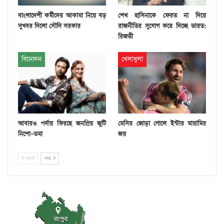
বাংলাদেশী কর্মীদের আকামা নিয়ে বড়
শেখ হাসিনাকে ফেরত না দিয়ে
সুখবর দিলো সৌদি সরকার
রাজনীতির সুযোগ করে দিচ্ছে ভারত:
রিজভী
বিনোদন
খেলাধুলা
আবারও পর্দায় ফিরছে জনপ্রিয় জুটি
মেসির জোড়া গোলে ইন্টার মায়ামির
নিশো–তমা
জয়
আগে
পরে