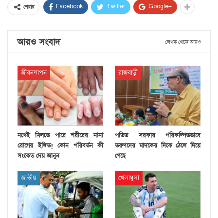
Facebook
Twitter
Google+
শেয়ার
আরও সংবাদ
লেখক থেকে আরও
জীবনযাপন
রাজবাড়ী
নখেই মিলতে পারে শরীরের নানা
পতিত সরকার পরিকল্পিতভাবে
রোগের ইঙ্গিত! কোন পরিবর্তন কী
তরুণদের মাদকের দিকে ঠেলে দিয়ে
সংকেত দেয় জানুন
গেছে
জাতীয়
খেলাধুলা