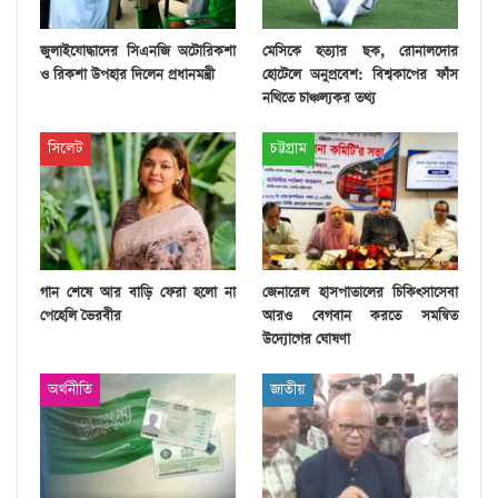
জুলাইযোদ্ধাদের সিএনজি অটোরিকশা
মেসিকে হত্যার ছক, রোনালদোর
ও রিকশা উপহার দিলেন প্রধানমন্ত্রী
হোটেলে অনুপ্রবেশ: বিশ্বকাপের ফাঁস
নথিতে চাঞ্চল্যকর তথ্য
সিলেট
চট্টগ্রাম
গান শেষে আর বাড়ি ফেরা হলো না
জেনারেল হাসপাতালের চিকিৎসাসেবা
পেহেলি ভৈরবীর
আরও বেগবান করতে সমন্বিত
উদ্যোগের ঘোষণা
অর্থনীতি
জাতীয়