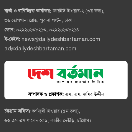
বার্তা ও বাণিজ্যিক কার্যালয়:
ফারইস্ট টাওয়ার-২ (৩য় তলা),
৩৬ তোপখানা রোড, পুরানা পল্টন, ঢাকা।
ফোন:
০২২২৬৬৩৮২১৩, ০২২২৬৬৩৮২১৪
ই-মেইল:
news@dailydeshbartaman.com
ad@dailydeshbartaman.com
সম্পাদক ও প্রকাশক:
এস. এম. জমির উদ্দীন
চট্টগ্রাম অফিসঃ
কর্ণফুলী টাওয়ার (৫ম তলা),
৬৩ এস এস খালেদ রোড, কাজীর দেউড়ি, চট্টগ্রাম।