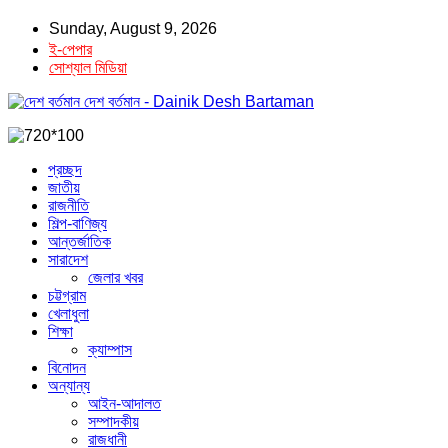
Sunday, August 9, 2026
ই-পেপার
সোশ্যাল মিডিয়া
দেশ বর্তমান - Dainik Desh Bartaman
প্রচ্ছদ
জাতীয়
রাজনীতি
শিল্প-বাণিজ্য
আন্তর্জাতিক
সারাদেশ
জেলার খবর
চট্টগ্রাম
খেলাধুলা
শিক্ষা
ক্যাম্পাস
বিনোদন
অন্যান্য
আইন-আদালত
সম্পাদকীয়
রাজধানী