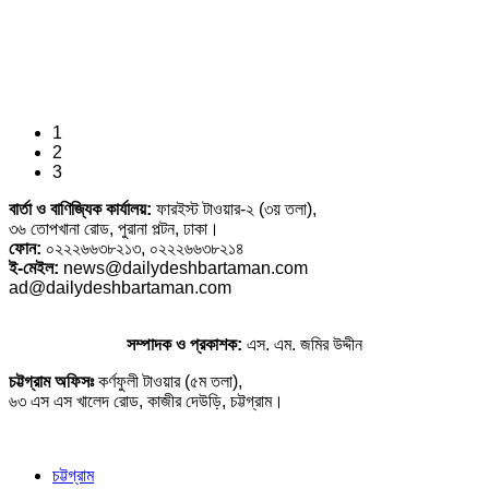
1
2
3
বার্তা ও বাণিজ্যিক কার্যালয়:
ফারইস্ট টাওয়ার-২ (৩য় তলা),
৩৬ তোপখানা রোড, পুরানা পল্টন, ঢাকা।
ফোন:
০২২২৬৬৩৮২১৩, ০২২২৬৬৩৮২১৪
ই-মেইল:
news@dailydeshbartaman.com
ad@dailydeshbartaman.com
সম্পাদক ও প্রকাশক:
এস. এম. জমির উদ্দীন
চট্টগ্রাম অফিসঃ
কর্ণফুলী টাওয়ার (৫ম তলা),
৬৩ এস এস খালেদ রোড, কাজীর দেউড়ি, চট্টগ্রাম।
চট্টগ্রাম