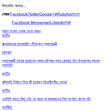
বিস্তারিত আসছে…
শেয়ার
Facebook
Twitter
Google+
WhatsApp
ইমেল
Facebook Messenger
Linkedin
প্রিন্ট
আরও সংবাদ
লেখক থেকে আরও
জাতীয়
কক্সবাজারের মাতারবাড়ি পৌঁছেছেন প্রধানমন্ত্রী
চট্টগ্রাম
প্রধানমন্ত্রী তারেক রহমানের প্রথম চট্টগ্রাম সফর রোববার, তিন উপজেলায় ব্যাপক
প্রস্তুতি
জাতীয়
রাষ্ট্রপতি নির্বাচন নিয়ে কী ভাবছেন বিরোধীদলীয় নেতারা
জাতীয়
এনসিপি বলতে কিছু নেই, যা আছে তা জামায়াতের শিশু সংগঠন: রাশেদ খাঁন
অর্থনীতি