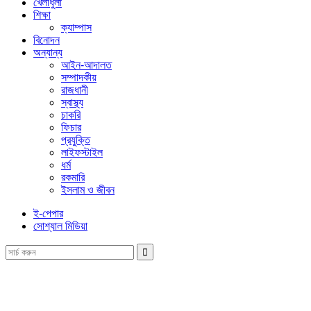
খেলাধুলা
শিক্ষা
ক্যাম্পাস
বিনোদন
অন্যান্য
আইন-আদালত
সম্পাদকীয়
রাজধানী
স্বাস্থ্য
চাকরি
ফিচার
প্রযুক্তি
লাইফস্টাইল
ধর্ম
রকমারি
ইসলাম ও জীবন
ই-পেপার
সোশ্যাল মিডিয়া