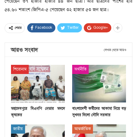
পেয়েছেন ৩৭ হাজার হাজার ৪৪ জন ছাত্রী। আর ছাত্রদের পাশের হার
৫৪.৬০ শতাংশ। জিপিএ-৫ পেয়েছেন ৩২ হাজার ৫৩ জন ছাত্র।
Facebook
Twitter
Google+
শেয়ার
আরও সংবাদ
লেখক থেকে আরও
শিরোনাম
অর্থনীতি
মহাদেবপুরে বিএনপি নেতার মদদে
বাংলাদেশী কর্মীদের আকামা নিয়ে বড়
কৃষকের
সুখবর দিলো সৌদি সরকার
জাতীয়
আন্তর্জাতিক