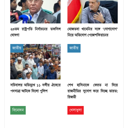
২৩তম রাষ্ট্রপতি নির্বাচনের তফসিল
মোজতবা খামেনির সঙ্গে ‘যোগাযোগ’
ঘোষণা
নিয়ে অভিযোগ পেজেশকিয়ানের
জাতীয়
জাতীয়
সচিবালয় অভিমুখে ১১ দলীয় ঐক্যের
শেখ হাসিনাকে ফেরত না দিয়ে
পদযাত্রা আটকে দিলো পুলিশ
রাজনীতির সুযোগ করে দিচ্ছে ভারত:
রিজভী
বিনোদন
খেলাধুলা