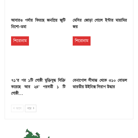
আবারও পর্দায় ফিরছে জনপ্রিয় জুটি
মেসির জোড়া গোলে ইন্টার মায়ামির
নিশো–তমা
জয়
শিরোনাম
শিরোনাম
৭১’র পর ১টি গোষ্ঠী মুক্তিযুদ্ধ বিক্রি
বেনাপোল সীমান্ত থেকে ৩১০ বোতল
করেছে আর ২৪’ পরবর্তী ১ টি
ভারতীয় উইনিক্স সিরাপ উদ্ধার
গোষ্ঠী…
আগে
পরে