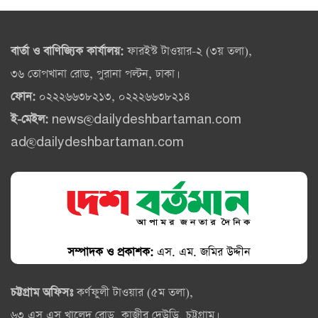
বার্তা ও বাণিজ্যিক কার্যালয়:
ফারইস্ট টাওয়ার-২ (৩য় তলা),
৩৬ তোপখানা রোড, পুরানা পল্টন, ঢাকা।
ফোন:
০২২২৬৬৩৮২১৩, ০২২২৬৬৩৮২১৪
ই-মেইল:
news@dailydeshbartaman.com
ad@dailydeshbartaman.com
সম্পাদক ও প্রকাশক:
এস. এম. জমির উদ্দীন
চট্টগ্রাম অফিসঃ
কর্ণফুলী টাওয়ার (৫ম তলা),
৬৩ এস এস খালেদ রোড, কাজীর দেউড়ি, চট্টগ্রাম।