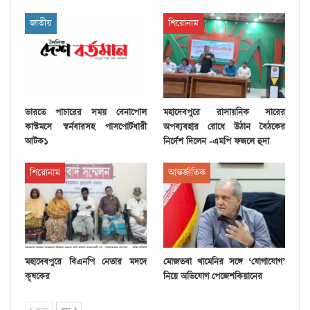
জাতীয়
শিরোনাম
ভারতে পাচারের সময় বেনাপোল
মহাদেবপুরে রাসায়নিক সারের
কাস্টমসে স্বর্নবারসহ পাসপোর্টধারী
অপব্যবহার রোধে উঠান বৈঠকের
আটক১
নির্দেশ দিলেন -এমপি ফজলে হুদা
শিরোনাম
আন্তর্জাতিক
মহাদেবপুরে বিএনপি নেতার মদদে
মোজতবা খামেনির সঙ্গে ‘যোগাযোগ’
কৃষকের
নিয়ে অভিযোগ পেজেশকিয়ানের
আগে
পরে