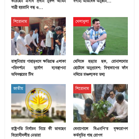
করেছেন এসবি প্রধান নুরুল আমিন
বর্ণাঢ্য অভিষেক অনুষ্ঠান…
যাত্রী হয়রানি বন্ধ ও…
শিরোনাম
খেলাধুলা
রাঙ্গুনিয়ায় পাহাড়ধসে ক্ষতিগ্রস্ত এলাকা
মেসিকে হত্যার ছক, রোনালদোর
পরিদর্শনে দুর্যোগ ব্যবস্থাপনা
হোটেলে অনুপ্রবেশ: বিশ্বকাপের ফাঁস
অধিদপ্তরের টিম
নথিতে চাঞ্চল্যকর তথ্য
জাতীয়
শিরোনাম
রাষ্ট্রপতি নির্বাচন নিয়ে কী ভাবছেন
বেনাপোলে বিএনপি’র বৃক্ষরোপণ
বিরোধীদলীয় নেতারা
কর্মসূচির গাছ রোপণ