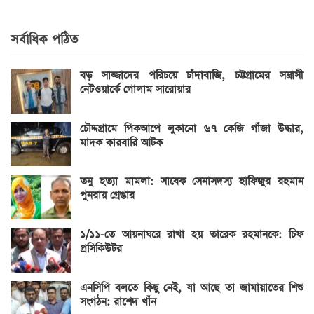
সর্বাধিক পঠিত
বড় সাজ্জাদের পরিচয়ে চাঁদাবাজি, চট্টগ্রামের সন্ত্রাসী
নেটওয়ার্কে গোলাম সারোয়ার
চৌদ্দগ্রামে পিকআপে লুকানো ৬৭ কেজি গাঁজা উদ্ধার,
মাদক কারবারি আটক
তনু হত্যা মামলা: সাবেক সেনাসদস্য হাফিজুর রহমান
পুনরায় গ্রেপ্তার
১/১১-তে আয়নাঘরে রাখা হয় তারেক রহমানকে: চিফ
প্রসিকিউটর
এনসিপি বলতে কিছু নেই, যা আছে তা জামায়াতের শিশু
সংগঠন: রাশেদ খাঁন