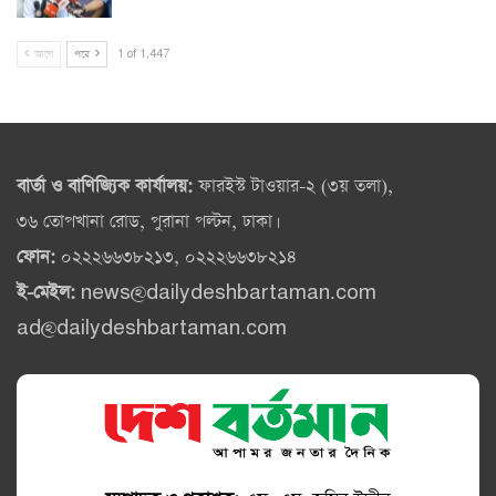
আগে
পরে
1 of 1,447
বার্তা ও বাণিজ্যিক কার্যালয়:
ফারইস্ট টাওয়ার-২ (৩য় তলা),
৩৬ তোপখানা রোড, পুরানা পল্টন, ঢাকা।
ফোন:
০২২২৬৬৩৮২১৩, ০২২২৬৬৩৮২১৪
ই-মেইল:
news@dailydeshbartaman.com
ad@dailydeshbartaman.com