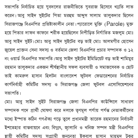
সভাপতি নির্বাচিত হয়ে যুবদলের রাজনীতিতে যুবরাজ হিসেবে খ্য্যতি লাভ
করেন। আবু সাইদ সুইটের পিতা মরহুম আব্দুস সালাম তালুকদার ছিলেন
সিরাজগঞ্জে বিএনপির প্রতিষ্টাকালীন নেতা। প্যারোলে মুক্তি (Parole) মুক্ত
হয়ে পিতার দাফন কাফনে শরীক হয়েছিলেন নিপীড়িত নির্যাতিত মজলুম মোঃ
আবু সাইদ সুইট। মোঃ আবু সাইদ সুইটের বড় ভাই মোঃ আলমগীর হোসেন
জুয়েল প্রাক্তন সেনা সদস্য ও বর্তমান জেলা বিএনপির প্রচার সম্পাদক ও ১২
নং ওয়ার্ড বিএনপির সভাপতি। আবু সাইদ সুইটের ইমিডিয়েট বড় ভাই শামিমুর
রহমান তালুকদার একজন শীর্ষস্থানীয় সফল ব্যবসায়ী ও সমাজসেবক ও ছোট
ভাই কামরুল হাসান হিলটন বাংলাদেশ ফুটবল ফেডারেশনের নির্বাচিত
কার্যনির্বাহী কমিটির সদস্য ও সিরাজগঞ্জ জেলা ফুটবল এসোসিয়েশনের
সভাপতি।
মোঃ আবু সাইদ সুইট সিরাজগঞ্জ জেলা বিএনপির কাউন্সিলে সাধারণ
সম্পাদক পদে প্রার্থী ঘোষণা করে দলকে তৃণমূল পর্যায় পর্যন্ত নেতাকর্মীদের
মধ্যে ইস্পাত কঠিন গণঐক্য গড়ে তুলে প্রধানমন্ত্রী তারেক রহমানের নির্বাচনী
ইশতেহার বাস্তবায়নে এবং বিদ্যুৎ, জ্বালানি ও খনিজ সম্পদ মন্ত্রী বিএনপির
স্থায়ী কমিটির সদস্য সংগ্রামী জননেতা ইকবাল হাসান মাহমুদ টুকুর