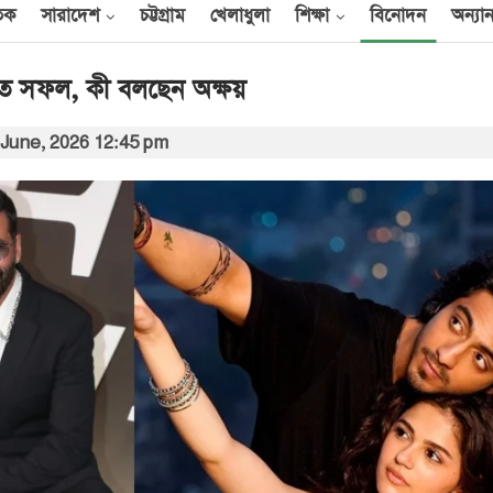
তিক
সারাদেশ
চট্টগ্রাম
খেলাধুলা
শিক্ষা
বিনোদন
অন্যান
এত সফল, কী বলছেন অক্ষয়
 June, 2026 12:45 pm
আন্তর্জাতিক
েক
এক দিনে ৪০ হিজবুল্লাহ
যোদ্ধাকে হত্যার দাবি
ইসরায়েলের
আর্কাইভ থেকে
বী
অন্তর্বর্তী সরকারের সময়ের
অধ্যাদেশ সংসদে উপস্থাপন
করা হবে
০০
আর্কাইভ থেকে
ান
প্রধানমন্ত্রীর সঙ্গে সৌদি
রাষ্ট্রদূতের সাক্ষাৎ