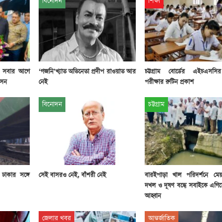
বিনোদন
শিক্ষা
, সবার আগে
‘গজনি’খ্যাত অভিনেতা প্রদীপ রাওয়াত আর
চট্টগ্রাম বোর্ডের এইচএসসির
সেন
নেই
পরীক্ষার রুটিন প্রকাশ
বিনোদন
চট্টগ্রাম
 ঢাকার সঙ্গে
সেই বাসরও নেই, বাঁশরী নেই
বারইপাড়া খাল পরিদর্শনে মে
দখল ও দূষণ বন্ধে সবাইকে এগি
আহ্বান
জেলার খবর
আন্তর্জাতিক