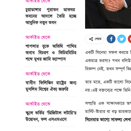
আর্কাইভ থেকে
অপরাধ
চুয়াডাঙ্গার পুরাতন ডাকঘর
ভবনের আদলে তৈরি হচ্ছে
গুলশান হলি আর্টিজান হাম
 তারাবির
আধুনিক নতুন ভবন
মামলা : হাইকোর্টের রায় আ
দ্যুৎ রাখার
ত্রী তারেক
আর্কাইভ থেকে
আন্তর্জাতিক
শেয়ার
শাপলার বুকে অতিথি পাখির
অজ্ঞাত বন্দুকধারীর গুলি
একটি সিনেমা সফল করতে কি
অবাধ বিচরণ ও কিচিরমিচির
মাওলানা তারেক জামিল
শব্দে মুখর জাবি ক্যাম্পাস
ছেলের মৃত্যু
একমাত্র ভরসা? যখন বলিউডে
ন্ত্রী হলেন
বিকল্প নেই, তখন সম্পূর্ণ 
আর্কাইভ থেকে
আন্তর্জাতিক
তার মতে, একটি ভালো সিনেম
স্বাধীন ফিলিস্তিন রাষ্ট্রের জন্য
বিশ্বকাপ ইাতহাসে সাকিব
মুসলিম বিশ্বের ঐক্য জরুরি
আরেকটি রেকর্ড
নয়। এই বক্তব্যের পক্ষে তি
সদস্যের হতে
 প্রতিমন্ত্রী
সম্প্রতি এক সাক্ষাৎকারে অ
আর্কাইভ থেকে
আর্কাইভ থেকে
মাল্টি-স্টারার বা বড় তার
স্কুলে ভর্তির ‘ডিজিটাল লটারি’র
টানেল উদ্বোধন : প্রধানমন্ত্
উদ্বোধন, ফল এসএমএসে
জনসভায় যোগ দিচ্ছেন দল
সিনেমার ভাগ্যে সাফল্য লে
নেতাকর্মীরা