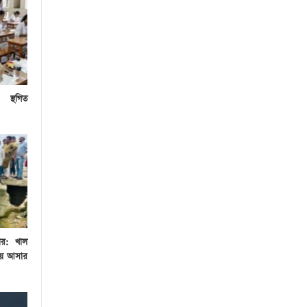
 স্থগিত
য়র: খাল
য়ে আসার