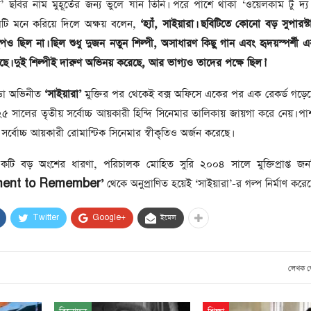
সাবেক প্রধানমন্ত্রী খালেদা
’ ছবির নাম মুহূর্তের জন্য ভুলে যান তিনি। পরে পাশে থাকা ‘ওয়েলকাম টু দ্য
জিয়ার মৃত্যুতে ৩ দিনের রাষ্ট্রীয়
টি মনে করিয়ে দিলে অক্ষয় বলেন,
‘হ্যাঁ, সাইয়ারা। ছবিটিতে কোনো বড় সুপারস্
শোক, প্রজ্ঞাপন জারি
ও ছিল না। ছিল শুধু দুজন নতুন শিল্পী, অসাধারণ কিছু গান এবং হৃদয়স্পর্শী এক
টি
ার
রেছে। দুই শিল্পীই দারুণ অভিনয় করেছে, আর ভাগ্যও তাদের পক্ষে ছিল।’
আর্কাইভ থেকে
দেশনেত্রী বেগম খালেদা জিয়া
্ডা অভিনীত
‘সাইয়ারা’
মুক্তির পর থেকেই বক্স অফিসে একের পর এক রেকর্ড গড়ে
আর নেই
২৫ সালের তৃতীয় সর্বোচ্চ আয়কারী হিন্দি সিনেমার তালিকায় জায়গা করে নেয়। পা
, ২
 সর্বোচ্চ আয়কারী রোমান্টিক সিনেমার স্বীকৃতিও অর্জন করেছে।
আর্কাইভ থেকে
ঐতিহাসিক পাগলা
একটি বড় অংশের ধারণা, পরিচালক মোহিত সুরি ২০০৪ সালে মুক্তিপ্রাপ্ত জনপ্
মসজিদ:দানবাক্সে মিলল রেকর্ড
ent to Remember’
থেকে অনুপ্রাণিত হয়েই ‘সাইয়ারা’-র গল্প নির্মাণ করে
৬ কোটি ৩২ লাখ টাকা
Twitter
Google+
ইমেল
আর্কাইভ থেকে
৫ বছর পর পর নির্বাচনি
সহিংসতার অভিঘাতে পর্যটন
লেখক 
খাত