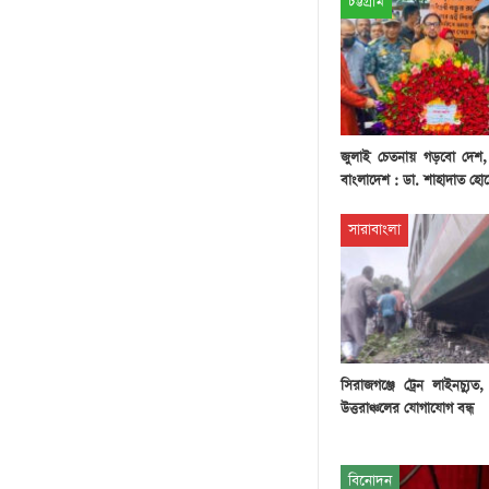
চট্টগ্রাম
জুলাই চেতনায় গড়বো দেশ
বাংলাদেশ : ডা. শাহাদাত হো
সারাবাংলা
সিরাজগঞ্জে ট্রেন লাইনচ্যুত,
উত্তরাঞ্চলের যোগাযোগ বন্ধ
বিনোদন