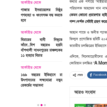
্রী খালেদা
কথার এক পর্যায়ে ‘সাইয়ারা
আর্কাইভ থেকে
ের রাষ্ট্রীয়
আর্কাইভ থেকে
পরিচালক আহমেদ খান নাম
গাজায় ইসরায়েলের নিষ্ঠুর
ি
তেমন কোনো প্রচারণার হাইপ
গণহত্যা ও ধ্বংসযজ্ঞ বন্ধ করতে
ভারতজুড়ে চলছে ‘মুজিব:এক
হবে
জাতির রূপকার ’সিনেম
গল্প। দর্শক সেটাই গ্রহণ ক
প্রচারণা
ালেদা জিয়া
আহান পান্ডে ও অনীত প্যাড
আর্কাইভ থেকে
আর্কাইভ থেকে
ফিল্মস প্রযোজিত ছবিটি ২০
বিচারের বানী নিভৃতে
কাঁদে..বিশ বছরেও হয়নি
স্বামীকে বেঁধে স্ত্রীকে গণধর্ষণ
ভারতীয় চলচ্চিত্রের ইতিহাসে
বাঁশখালী সাধনপুরের চাঞ্চল্যকর
ধর্ষককে পুলিশে দিল মা-বাবা
পাগলা
১১ হত্যার বিচার
এদিকে, সিনেমাপ্রেমীদের 
িলল রেকর্ড
আর্কাইভ থেকে
কোরিয়ান চলচ্চিত্র
‘A Mom
কা
আর্কাইভ থেকে
প্রস্তুত গাবতলীর হাট
১৬৯ বছরের ইতিহাসে চা
Facebook
শেয়ার
উৎপাদনের লক্ষ্যমাত্রা নতুন
ির্বাচনি
রেকর্ডের সম্ভাবনা
তে পর্যটন
আরও সংবাদ