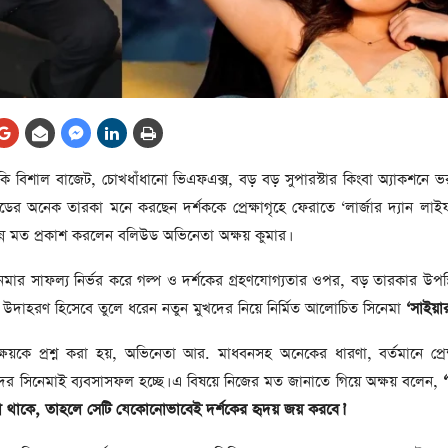
আর্কাইভ থেকে
লা
জ
সেহরি, ইফতার ও তারাবির
সময় নিরবচ্ছিন্ন বিদ্যুৎ রাখার
নির্দেশ: প্রধানমন্ত্রী তারেক
রহমান
তে
 বিশাল বাজেট, চোখধাঁধানো ভিএফএক্স, বড় বড় সুপারস্টার কিংবা অ্যাকশনে ভ
ের
আর্কাইভ থেকে
র অনেক তারকা মনে করছেন দর্শককে প্রেক্ষাগৃহে ফেরাতে ‘লার্জার দ্যান লাই
দেশের ১১তম প্রধানমন্ত্রী হলেন
ভিন্ন মত প্রকাশ করলেন বলিউড অভিনেতা অক্ষয় কুমার।
তারেক রহমান
ার সাফল্য নির্ভর করে গল্প ও দর্শকের গ্রহণযোগ্যতার ওপর, বড় তারকার উপস
ের
আর্কাইভ থেকে
নি উদাহরণ হিসেবে তুলে ধরেন নতুন মুখদের নিয়ে নির্মিত আলোচিত সিনেমা
‘সাইয়ার
নতুন মন্ত্রিসভা ৫০ সদস্যের হতে
পারে, ২৫ পূর্ণমন্ত্রী, প্রতিমন্ত্রী
ক্ষয়কে প্রশ্ন করা হয়, অভিনেতা আর. মাধবনসহ অনেকের ধারণা, বর্তমানে প্রেক্ষ
২৪
কাদের সিনেমাই ব্যবসাসফল হচ্ছে। এ বিষয়ে নিজের মত জানাতে গিয়ে অক্ষয় বলেন,
রীর
ীয়
খা থাকে, তাহলে সেটি যেকোনোভাবেই দর্শকের হৃদয় জয় করবে।’
আর্কাইভ থেকে