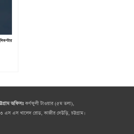
লিকপ্টার
ট্টগ্রাম অফিসঃ
কর্ণফুলী টাওয়ার (৫ম তলা),
৩ এস এস খালেদ রোড, কাজীর দেউড়ি, চট্টগ্রাম।