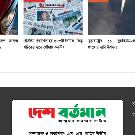
দেশে আসছে
প্রতিদিন প্রকাশিত হয় ৫৮৫টি দৈনিক, কিন্তু
যুক্তরাষ্ট্রের ১১ যুদ্ধবিমান-হে
ে’
পাঠকের হাতে পৌঁছায় কতটি?
ধ্বংসের দাবি ইরানের
চ
৬
সম্পাদক ও প্রকাশক:
এস. এম. জমির উদ্দীন