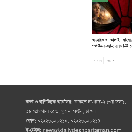
আমেরিকার আগেই বাংলা
‘স্পাইডার-ম্যান: ব্র্যান্ড নিউ ড
আগে
পরে
বার্তা ও বাণিজ্যিক কার্যালয়:
ফারইস্ট টাওয়ার-২ (৩য় তলা),
৩৬ তোপখানা রোড, পুরানা পল্টন, ঢাকা।
ফোন:
০২২২৬৬৩৮২১৩, ০২২২৬৬৩৮২১৪
ই-মেইল:
news@dailydeshbartaman.com