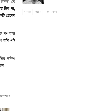
 জঙ্গল’-এর
টার ছিল না,
আগে
পরে
1 of 1,444
টি প্রেমের
ছে। যশ রাজ
শাপাশি এটি
রিয় দক্ষিণ
ছেন।
থেকে আরও