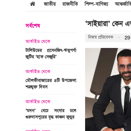
জাতীয়
রাজনীতি
শিল্প-বাণিজ্য
আন্তর্জা
‘সাইয়ারা’ কেন 
সর্বশেষ
নিজস্ব প্রতিবেদক
29
আর্কাইভ থেকে
আর্কাইভ থেকে
জবুল্লাহ
টালিউডের প্রসেনজিৎ-ঋতুপর্ণা
শ্রীগোবিন্দপুর চা বাগানের ল
যার দাবি
জুটির ‘হাফ সেঞ্চুরি’
প্রকৃতির পরিপূর্ণ রূপ
আর্কাইভ থেকে
আর্কাইভ থেকে
মৌলভীবাজারের ৪টি উপজেলা
গোপালপুরে অদম্য মেধা
রের সময়ের
শত্রুমুক্ত দিবস
প্রতিবন্ধী সামি
 উপস্থাপন
আর্কাইভ থেকে
আন্তর্জাতিক
‘মদন’ বেচে সংসার চলে
এশিয়ার শীর্ষ ১
গুরুদাসপুরের বৃদ্ধ কাঞ্চন কুন্ডুর
বিশ্ববিদ্যালয়ের তালিকায় স্থ
ঙ্গে সৌদি
পায়নি বাংলাদেশের একটিও