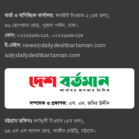
বার্তা ও বাণিজ্যিক কার্যালয়:
ফারইস্ট টাওয়ার-২ (৩য় তলা),
৩৬ তোপখানা রোড, পুরানা পল্টন, ঢাকা।
ফোন:
০২২২৬৬৩৮২১৩, ০২২২৬৬৩৮২১৪
ই-মেইল:
news@dailydeshbartaman.com
ad@dailydeshbartaman.com
সম্পাদক ও প্রকাশক:
এস. এম. জমির উদ্দীন
চট্টগ্রাম অফিসঃ
কর্ণফুলী টাওয়ার (৫ম তলা),
৬৩ এস এস খালেদ রোড, কাজীর দেউড়ি, চট্টগ্রাম।