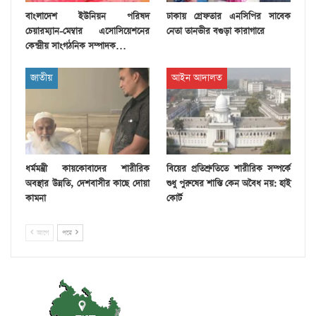
বাংলাদেশ ইউনিয়ন পরিষদ
ঢাকায় গ্রেফতার এনসিপির সাবেক
চেয়ারম্যান-মেম্বার এসোসিয়েশনের
নেতা তানভীর বগুড়া কারাগারে
কেন্দ্রীয় সাংগঠনিক সম্পাদক…
জাতীয়
আইন আদালত
ধর্মমন্ত্রী কায়কোবাদের শারীরিক
বিয়ের প্রতিশ্রুতিতে শারীরিক সম্পর্কে
অবস্থার উন্নতি, দেশবাসীর কাছে দোয়া
শুধু পুরুষের শাস্তি কেন অবৈধ নয়: হাই
কামনা
কোর্ট
আগে
পরে