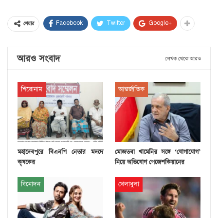
Facebook
Twitter
Google+
শেয়ার
আরও সংবাদ
লেখক থেকে আরও
শিরোনাম
আন্তর্জাতিক
মহাদেবপুরে বিএনপি নেতার মদদে
মোজতবা খামেনির সঙ্গে ‘যোগাযোগ’
কৃষকের
নিয়ে অভিযোগ পেজেশকিয়ানের
বিনোদন
খেলাধুলা