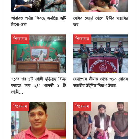
আবারও পর্দায় ফিরছে জনপ্রিয় জুটি
মেসির জোড়া গোলে ইন্টার মায়ামির
নিশো–তমা
জয়
শিরোনাম
শিরোনাম
৭১’র পর ১টি গোষ্ঠী মুক্তিযুদ্ধ বিক্রি
বেনাপোল সীমান্ত থেকে ৩১০ বোতল
করেছে আর ২৪’ পরবর্তী ১ টি
ভারতীয় উইনিক্স সিরাপ উদ্ধার
গোষ্ঠী…
শিরোনাম
শিরোনাম