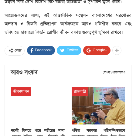
উন্নয়ন নিয়ে দেশি-বিদেশি বিশেষজ্ঞরা অভিজ্ঞতা ও সুপারিশ তুলে ধরেন।
আয়োজকদের আশা, এই আন্তর্জাতিক সম্মেলন বাংলাদেশের মরণোত্তর
অঙ্গদান ও কিডনি প্রতিস্থাপন কার্যক্রমকে আরও গতিশীল করবে এবং
ভবিষ্যতে হাজারো কিডনি রোগীর জীবন রক্ষায় গুরুত্বপূর্ণ ভূমিকা রাখবে।
Facebook
Twitter
Google+
শেয়ার
আরও সংবাদ
লেখক থেকে আরও
জীবনযাপন
রাজবাড়ী
নখেই মিলতে পারে শরীরের নানা
পতিত সরকার পরিকল্পিতভাবে