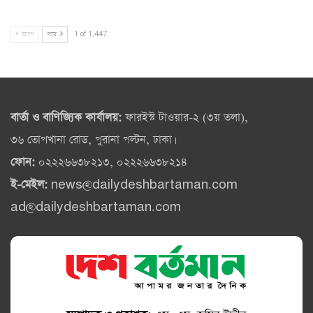
আগে
পরে
1 of 1,447
বার্তা ও বাণিজ্যিক কার্যালয়:
ফারইস্ট টাওয়ার-২ (৩য় তলা),
৩৬ তোপখানা রোড, পুরানা পল্টন, ঢাকা।
ফোন:
০২২২৬৬৩৮২১৩, ০২২২৬৬৩৮২১৪
ই-মেইল:
news@dailydeshbartaman.com
ad@dailydeshbartaman.com