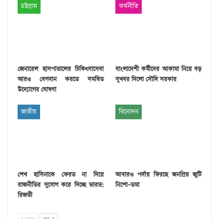
চট্টগ্রাম
অর্থনীতি
জেনারেল হাসপাতালের চিকিৎসাসেবা
বাংলাদেশী কর্মীদের আকামা নিয়ে বড়
আরও বেগবান করতে সমন্বিত
সুখবর দিলো সৌদি সরকার
উদ্যোগের ঘোষণা
জাতীয়
বিনোদন
শেখ হাসিনাকে ফেরত না দিয়ে
আবারও পর্দায় ফিরছে জনপ্রিয় জুটি
রাজনীতির সুযোগ করে দিচ্ছে ভারত:
নিশো–তমা
রিজভী
আগে
পরে