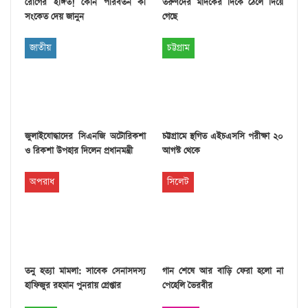
রোগের ইঙ্গিত! কোন পরিবর্তন কী
তরুণদের মাদকের দিকে ঠেলে দিয়ে
সংকেত দেয় জানুন
গেছে
জাতীয়
চট্টগ্রাম
জুলাইযোদ্ধাদের সিএনজি অটোরিকশা
চট্টগ্রামে স্থগিত এইচএসসি পরীক্ষা ২০
ও রিকশা উপহার দিলেন প্রধানমন্ত্রী
আগস্ট থেকে
অপরাধ
সিলেট
তনু হত্যা মামলা: সাবেক সেনাসদস্য
গান শেষে আর বাড়ি ফেরা হলো না
হাফিজুর রহমান পুনরায় গ্রেপ্তার
পেহেলি ভৈরবীর