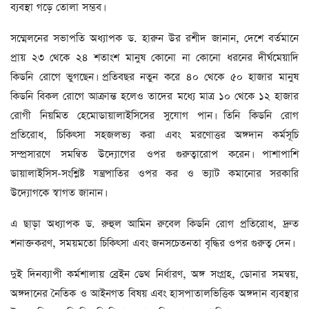
ব্যবস্থা গড়ে তোলা সম্ভব।
সম্মেলনের সভাপতি অধ্যাপক ড. হারুন উর রশীদ জানান, দেশে বর্তমানে
প্রায় ২৩ থেকে ২৪ শতাংশ মানুষ কোনো না কোনো ধরনের দীর্ঘমেয়াদি
কিডনি রোগে ভুগছেন। প্রতিবছর নতুন করে ৪০ থেকে ৫০ হাজার মানুষ
কিডনি বিকল রোগে আক্রান্ত হলেও তাদের মধ্যে মাত্র ১০ থেকে ১২ হাজার
রোগী নিয়মিত হেমোডায়ালাইসিসের সুযোগ পান। তিনি কিডনি রোগ
প্রতিরোধ, চিকিৎসা সহজলভ্য করা এবং মরণোত্তর অঙ্গদান কর্মসূচি
সম্প্রসারণে সমন্বিত উদ্যোগের ওপর গুরুত্বারোপ করেন। পাশাপাশি
ডায়ালাইসিস-সংশ্লিষ্ট যন্ত্রপাতির ওপর কর ও ভ্যাট কমানোর সরকারি
উদ্যোগকে স্বাগত জানান।
এ ছাড়া অধ্যাপক ড. রুহুল আমিন রুবেল কিডনি রোগ প্রতিরোধ, দ্রুত
শনাক্তকরণ, সময়মতো চিকিৎসা এবং জনসচেতনতা বৃদ্ধির ওপর গুরুত্ব দেন।
দুই দিনব্যাপী কর্মশালায় ব্রেইন ডেথ নির্ধারণ, অঙ্গ সংগ্রহ, ডোনার সমন্বয়,
অঙ্গদানের নৈতিক ও আইনগত বিষয় এবং হাসপাতালভিত্তিক অঙ্গদান ব্যবস্থার