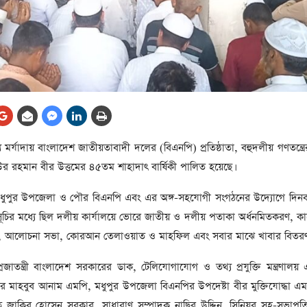
আর্কাইভ থেকে
লা
জ
সেহরি, ইফতার ও তারাবির
সময় নিরবচ্ছিন্ন বিদ্যুৎ রাখার
নির্দেশ: প্রধানমন্ত্রী তারেক
রহমান
তে
ের
আর্কাইভ থেকে
য মর্যাদায় বাংলাদেশ জাতীয়তাবাদী দলের (বিএনপি) প্রতিষ্ঠাতা, বহুদলীয় গণতন্ত্রের
দেশের ১১তম প্রধানমন্ত্রী হলেন
াউর রহমান বীর উত্তমের ৪৫তম শাহাদাৎ বার্ষিকী পালিত হয়েছে।
তারেক রহমান
ের
ধুপুর উপজেলা ও পৌর বিএনপি এবং এর অঙ্গ-সহযোগী সংগঠনের উদ্যোগে দিনব্যা
আর্কাইভ থেকে
্মসূচির মধ্যে ছিল দলীয় কার্যালয়ে ভোরে জাতীয় ও দলীয় পতাকা অর্ধনমিতকরণ, 
নতুন মন্ত্রিসভা ৫০ সদস্যের হতে
রণ, আলোচনা সভা, কোরআন তেলাওয়াত ও মাহফিল এবং সবার মাঝে খাবার বিতর
পারে, ২৫ পূর্ণমন্ত্রী, প্রতিমন্ত্রী
২৪
রীর
াতন্ত্রী বাংলাদেশ সরকারের ডাক, টেলিযোগাযোগ ও তথ্য প্রযুক্তি মন্ত্রণালয় এ
ীয়
ত্রী ফকির মাহবুব আনাম এমপি, মধুপুর উপজেলা বিএনপির উপদেষ্টা বীর মুক্তিযোদ্ধা 
আর্কাইভ থেকে
জাকির হোসেন সরকার, সাধারাণ সম্পাদক নাছির উদ্দিন, সিনিয়র সহ-সভাপ