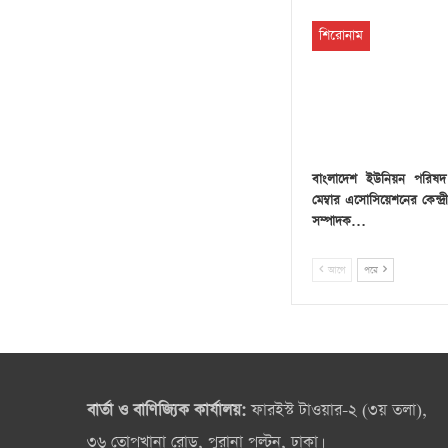
শিরোনাম
বাংলাদেশ ইউনিয়ন পরিষদ চ
মেম্বার এসোসিয়েশনের কেন্দ্
সম্পাদক…
আগে
পরে
বার্তা ও বাণিজ্যিক কার্যালয়:
ফারইস্ট টাওয়ার-২ (৩য় তলা),
৩৬ তোপখানা রোড, পুরানা পল্টন, ঢাকা।