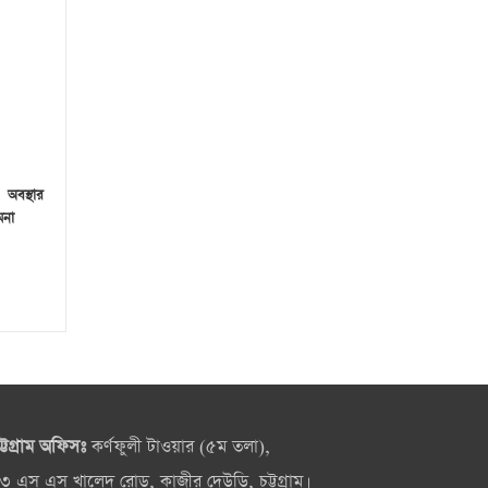
 অবস্থার
মনা
ট্টগ্রাম অফিসঃ
কর্ণফুলী টাওয়ার (৫ম তলা),
৩ এস এস খালেদ রোড, কাজীর দেউড়ি, চট্টগ্রাম।