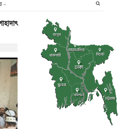
্য
শাহাদাৎ