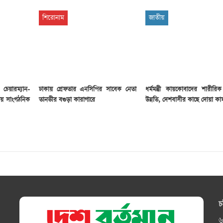
শিরোনাম
জাতীয়
েয়ারম্যান-
ঢাকায় গ্রেফতার এনসিপির সাবেক নেতা
ধর্মমন্ত্রী কায়কোবাদের শারীরিক
রীয় সাংগঠনিক
তানভীর বগুড়া কারাগারে
উন্নতি, দেশবাসীর কাছে দোয়া কা
চ
৬