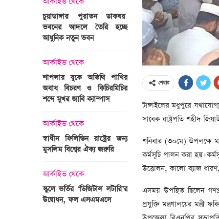
আর্কাইভ থেকে
অপরাধ
চুয়াডাঙ্গার পুরাতন ডাকঘর
ভবনের আদলে তৈরি হচ্ছে
গুলশান হলি আর্টিজান হাম
 তারাবির
আধুনিক নতুন ভবন
মামলা : হাইকোর্টের রায় আ
দ্যুৎ রাখার
ত্রী তারেক
আর্কাইভ থেকে
আন্তর্জাতিক
শাপলার বুকে অতিথি পাখির
অজ্ঞাত বন্দুকধারীর গুলি
শেয়ার
অবাধ বিচরণ ও কিচিরমিচির
মাওলানা তারেক জামিল
শব্দে মুখর জাবি ক্যাম্পাস
ছেলের মৃত্যু
টাঙ্গাইলের মধুপুরে যথাযোগ্
ন্ত্রী হলেন
সাবেক রাষ্ট্রপতি শহীদ জিয়
আর্কাইভ থেকে
আন্তর্জাতিক
স্বাধীন ফিলিস্তিন রাষ্ট্রের জন্য
বিশ্বকাপ ইাতহাসে সাকিব
​শনিবার (৩০মে) উপলক্ষে ম
মুসলিম বিশ্বের ঐক্য জরুরি
আরেকটি রেকর্ড
কর্মসূচি পালন করা হয়। কর
সদস্যের হতে
উত্তোলন, কালো ব্যাজ ধা
 প্রতিমন্ত্রী
আর্কাইভ থেকে
আর্কাইভ থেকে
স্কুলে ভর্তির ‘ডিজিটাল লটারি’র
টানেল উদ্বোধন : প্রধানমন্ত্
এসময় উপস্থিত ছিলেন গণপ্রজ
উদ্বোধন, ফল এসএমএসে
জনসভায় যোগ দিচ্ছেন দল
প্রযুক্তি মন্ত্রণালয়ের মন্
নেতাকর্মীরা
উপজেলা বিএনপির সভাপতি 