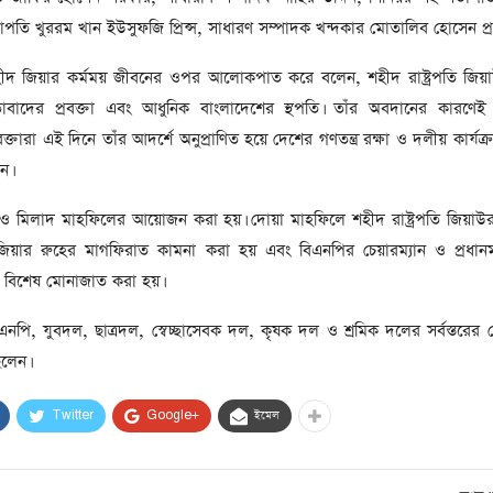
সাবেক প্রধানমন্ত্রী খালেদা
তি খুররম খান ইউসুফজি প্রিন্স, সাধারণ সম্পাদক খন্দকার মোতালিব হোসেন প্র
জিয়ার মৃত্যুতে ৩ দিনের রাষ্ট্রীয়
শোক, প্রজ্ঞাপন জারি
টি
হীদ জিয়ার কর্মময় জীবনের ওপর আলোকপাত করে বলেন, শহীদ রাষ্ট্রপতি জিয়
ার
াবাদের প্রবক্তা এবং আধুনিক বাংলাদেশের স্থপতি। তাঁর অবদানের কারণ
আর্কাইভ থেকে
বক্তারা এই দিনে তাঁর আদর্শে অনুপ্রাণিত হয়ে দেশের গণতন্ত্র রক্ষা ও দলীয় কার্
দেশনেত্রী বেগম খালেদা জিয়া
আর নেই
ন।
, ২
ও মিলাদ মাহফিলের আয়োজন করা হয়। দোয়া মাহফিলে শহীদ রাষ্ট্রপতি জিয়াউ
আর্কাইভ থেকে
দা জিয়ার রুহের মাগফিরাত কামনা করা হয় এবং বিএনপির চেয়ারম্যান ও প্রধানমন্
ঐতিহাসিক পাগলা
মসজিদ:দানবাক্সে মিলল রেকর্ড
রে বিশেষ মোনাজাত করা হয়।
৬ কোটি ৩২ লাখ টাকা
ি, যুবদল, ছাত্রদল, স্বেচ্ছাসেবক দল, কৃষক দল ও শ্রমিক দলের সর্বস্তরের ন
আর্কাইভ থেকে
িলেন।
৫ বছর পর পর নির্বাচনি
সহিংসতার অভিঘাতে পর্যটন
Twitter
Google+
ইমেল
খাত