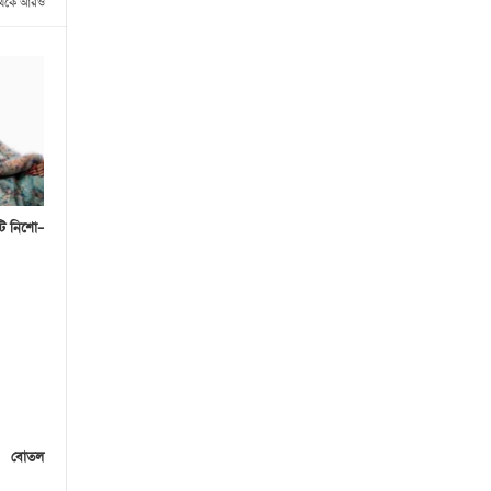
থেকে আরও
টি নিশো–
০ বোতল