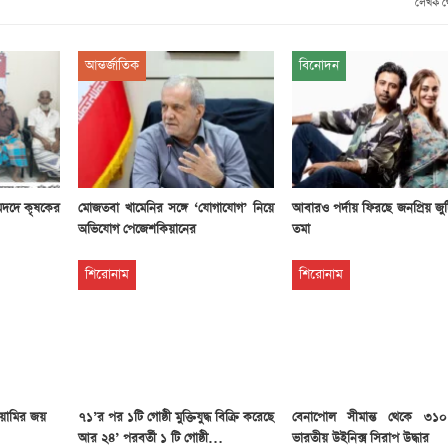
লেখক 
আন্তর্জাতিক
বিনোদন
মদদে কৃষকের
মোজতবা খামেনির সঙ্গে ‘যোগাযোগ’ নিয়ে
আবারও পর্দায় ফিরছে জনপ্রিয় জু
অভিযোগ পেজেশকিয়ানের
তমা
শিরোনাম
শিরোনাম
য়ামির জয়
৭১’র পর ১টি গোষ্ঠী মুক্তিযুদ্ধ বিক্রি করেছে
বেনাপোল সীমান্ত থেকে ৩১
আর ২৪’ পরবর্তী ১ টি গোষ্ঠী…
ভারতীয় উইনিক্স সিরাপ উদ্ধার