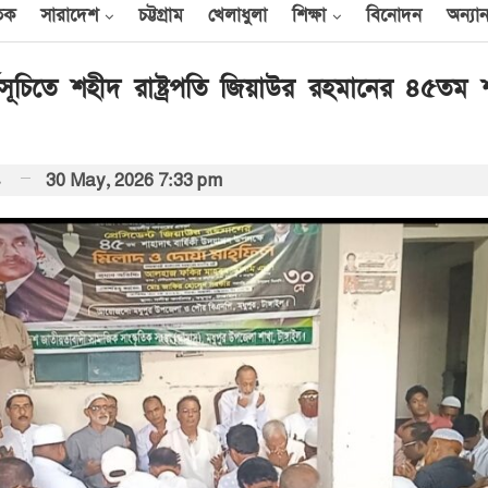
তিক
সারাদেশ
চট্টগ্রাম
খেলাধুলা
শিক্ষা
বিনোদন
অন্যান
্মসূচিতে শহীদ রাষ্ট্রপতি জিয়াউর রহমানের ৪৫তম 
আন্তর্জাতিক
নিধি
30 May, 2026 7:33 pm
েক
এক দিনে ৪০ হিজবুল্লাহ
যোদ্ধাকে হত্যার দাবি
ইসরায়েলের
আর্কাইভ থেকে
বী
অন্তর্বর্তী সরকারের সময়ের
অধ্যাদেশ সংসদে উপস্থাপন
করা হবে
০০
আর্কাইভ থেকে
ান
প্রধানমন্ত্রীর সঙ্গে সৌদি
রাষ্ট্রদূতের সাক্ষাৎ