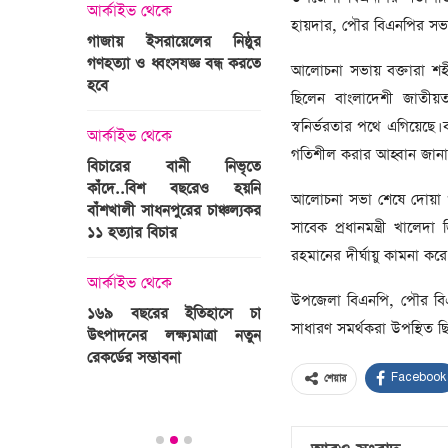
্রী খালেদা
আর্কাইভ থেকে
হায়দার, পৌর বিএনপির সভাপ
ের রাষ্ট্রীয়
আর্কাইভ থেকে
গাজায় ইসরায়েলের নিষ্ঠুর
ি
গণহত্যা ও ধ্বংসযজ্ঞ বন্ধ করতে
ভারতজুড়ে চলছে ‘মুজিব:এক
​আলোচনা সভায় বক্তারা শ
হবে
জাতির রূপকার ’সিনেম
ছিলেন বাংলাদেশী জাতীয়ত
প্রচারণা
স্বনির্ভরতার পথে এগিয়েছে। 
ালেদা জিয়া
আর্কাইভ থেকে
গতিশীল করার আহ্বান জানা
আর্কাইভ থেকে
বিচারের বানী নিভৃতে
কাঁদে..বিশ বছরেও হয়নি
স্বামীকে বেঁধে স্ত্রীকে গণধর্ষণ
​আলোচনা সভা শেষে দোয়া 
বাঁশখালী সাধনপুরের চাঞ্চল্যকর
ধর্ষককে পুলিশে দিল মা-বাবা
সাবেক প্রধানমন্ত্রী খালে
পাগলা
১১ হত্যার বিচার
িলল রেকর্ড
রহমানের দীর্ঘায়ু কামনা ক
আর্কাইভ থেকে
কা
আর্কাইভ থেকে
প্রস্তুত গাবতলীর হাট
উপজেলা বিএনপি, পৌর বিএনপ
১৬৯ বছরের ইতিহাসে চা
সাধারণ সমর্থকরা উপস্থিত ছ
উৎপাদনের লক্ষ্যমাত্রা নতুন
ির্বাচনি
রেকর্ডের সম্ভাবনা
তে পর্যটন
Facebook
শেয়ার