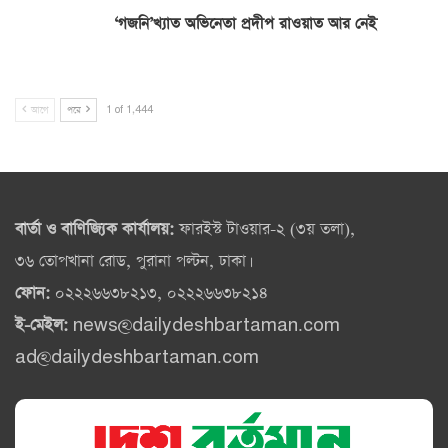
‘গজনি’খ্যাত অভিনেতা প্রদীপ রাওয়াত আর নেই
আগে
পরে
1 of 1,444
বার্তা ও বাণিজ্যিক কার্যালয়:
ফারইস্ট টাওয়ার-২ (৩য় তলা),
৩৬ তোপখানা রোড, পুরানা পল্টন, ঢাকা।
ফোন:
০২২২৬৬৩৮২১৩, ০২২২৬৬৩৮২১৪
ই-মেইল:
news@dailydeshbartaman.com
ad@dailydeshbartaman.com