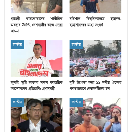
ধর্মমন্ত্রী কায়কোবাদের শারীরিক
বরিশাল বিশ্ববিদ্যালয়ে ছাত্রদল-
অবস্থার উন্নতি, দেশবাসীর কাছে দোয়া
ছাত্রশিবিরের মধ্যে সংঘর্ষ
কামনা
জাতীয়
জাতীয়
জুলাই স্মৃতি জাদুঘর সকল গণতান্ত্রিক
বৃষ্টি উপেক্ষা করে ১১ দলীয় ঐক্যের
আন্দোলনের প্রতিচ্ছবি: প্রধানমন্ত্রী
গণসমাবেশে নেতাকর্মীদের ঢল
জাতীয়
জাতীয়