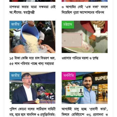
নাশকতা করার মতো সক্ষমতা নেই
৩ আগস্টের সেই ‘এক দফা’ বদলে
আ.লীগের: স্বরাষ্ট্রমন্ত্রী
দিয়েছিল পুরো আন্দোলনের গতিপথ
জাতীয়
চট্টগ্রাম
১৫ টাকা কেজি দরে চাল বিতরণ শুরু,
ওয়াসার পানিতে ময়লা ও দুর্গন্ধ
৫৫ লাখ পরিবার পাচ্ছে খাদ্য সহায়তা
জাতীয়
অর্থনীতি
পুলিশ কোনো দলের লাঠিয়াল বাহিনী
আগস্টেই চালু হচ্ছে ‘প্রবাসী কার্ড’,
নয়, হতে হবে মানবিক ও প্রযুক্তিনির্ভর:
মিলবে রেমিট্যান্সে ৩% প্রণোদনা ও