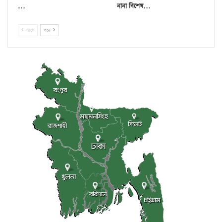
…
নানা বিশেষ…
আগে
পরে