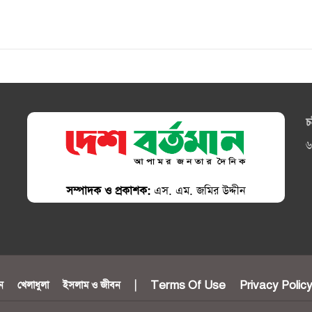
চ
৬
সম্পাদক ও প্রকাশক:
এস. এম. জমির উদ্দীন
ন
খেলাধুলা
ইসলাম ও জীবন
|
Terms Of Use
Privacy Polic