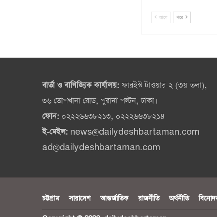
আগে
পরে
বার্তা ও বাণিজ্যিক কার্যালয়:
ফারইস্ট টাওয়ার-২ (৩য় তলা),
৩৬ তোপখানা রোড, পুরানা পল্টন, ঢাকা।
ফোন:
০২২২৬৬৩৮২১৩, ০২২২৬৬৩৮২১৪
ই-মেইল:
news@dailydeshbartaman.com
ad@dailydeshbartaman.com
চট্টগ্রাম
সারাদেশ
আন্তর্জাতিক
রাজনীতি
অর্থনীতি
বিনোদ