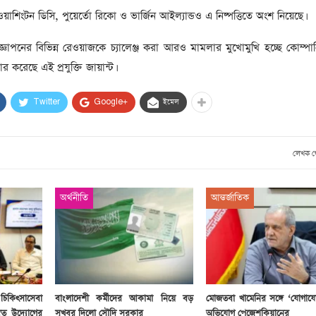
সাবেক প্রধানমন্ত্রী খালেদা
য, ওয়াশিংটন ডিসি, পুয়ের্তো রিকো ও ভার্জিন আইল্যান্ডও এ নিষ্পত্তিতে অংশ নিয়েছে।
জিয়ার মৃত্যুতে ৩ দিনের রাষ্ট্রীয়
শোক, প্রজ্ঞাপন জারি
টি
জ্ঞাপনের বিভিন্ন রেওয়াজকে চ্যালেঞ্জ করা আরও মামলার মুখোমুখি হচ্ছে কোম্পা
ার
র করেছে এই প্রযুক্তি জায়ান্ট।
আর্কাইভ থেকে
দেশনেত্রী বেগম খালেদা জিয়া
Twitter
Google+
ইমেল
আর নেই
, ২
আর্কাইভ থেকে
লেখক 
ঐতিহাসিক পাগলা
মসজিদ:দানবাক্সে মিলল রেকর্ড
৬ কোটি ৩২ লাখ টাকা
অর্থনীতি
আন্তর্জাতিক
আর্কাইভ থেকে
৫ বছর পর পর নির্বাচনি
সহিংসতার অভিঘাতে পর্যটন
খাত
িকিৎসাসেবা
বাংলাদেশী কর্মীদের আকামা নিয়ে বড়
মোজতবা খামেনির সঙ্গে ‘যোগায
ত উদ্যোগের
সুখবর দিলো সৌদি সরকার
অভিযোগ পেজেশকিয়ানের