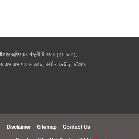
ট্টগ্রাম অফিসঃ
কর্ণফুলী টাওয়ার (৫ম তলা),
৩ এস এস খালেদ রোড, কাজীর দেউড়ি, চট্টগ্রাম।
y
Disclaimer
Sitemap
Contact Us