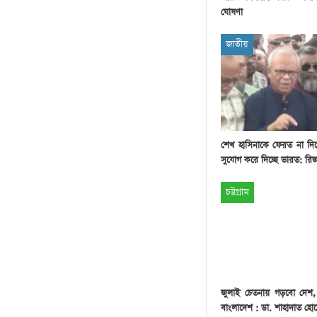
ঘোষণা
জাতীয়
শেখ হাসিনাকে ফেরত না দি
সুযোগ করে দিচ্ছে ভারত: রি
চট্টগ্রাম
জুলাই চেতনায় গড়বো দেশ
বাংলাদেশ : ডা. শাহাদাত হো