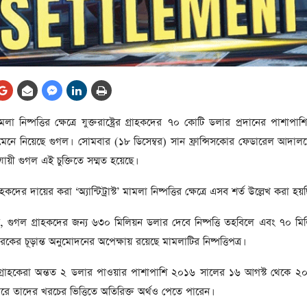
আর্কাইভ থেকে
লা
জ
সেহরি, ইফতার ও তারাবির
সময় নিরবচ্ছিন্ন বিদ্যুৎ রাখার
নির্দেশ: প্রধানমন্ত্রী তারেক
রহমান
তে
মলা নিষ্পত্তির ক্ষেত্রে যুক্তরাষ্ট্রের গ্রাহকদের ৭০ কোটি ডলার প্রদানের পাশাপাশি 
ের
আর্কাইভ থেকে
 মেনে নিয়েছে গুগল। সোমবার (১৮ ডিসেম্বর) সান ফ্রান্সিসকোর ফেডারেল আদালত
দেশের ১১তম প্রধানমন্ত্রী হলেন
ত অনুযায়ী গুগল এই চুক্তিতে সম্মত হয়েছে।
তারেক রহমান
্রাহকদের দায়ের করা ‘অ্যান্টিট্রাস্ট’ মামলা নিষ্পত্তির ক্ষেত্রে এসব শর্ত উল্লেখ করা হয়
ের
আর্কাইভ থেকে
সারে, গুগল গ্রাহকদের জন্য ৬৩০ মিলিয়ন ডলার দেবে নিষ্পত্তি তহবিলে এবং ৭০ ম
নতুন মন্ত্রিসভা ৫০ সদস্যের হতে
পারে, ২৫ পূর্ণমন্ত্রী, প্রতিমন্ত্রী
রকের চূড়ান্ত অনুমোদনের অপেক্ষায় রয়েছে মামলাটির নিষ্পত্তিপত্র।
২৪
রীর
ক্ত গ্রাহকেরা অন্তত ২ ডলার পাওয়ার পাশাপাশি ২০১৬ সালের ১৬ আগস্ট থেকে 
ীয়
আর্কাইভ থেকে
স্টোরে তাদের খরচের ভিত্তিতে অতিরিক্ত অর্থও পেতে পারেন।