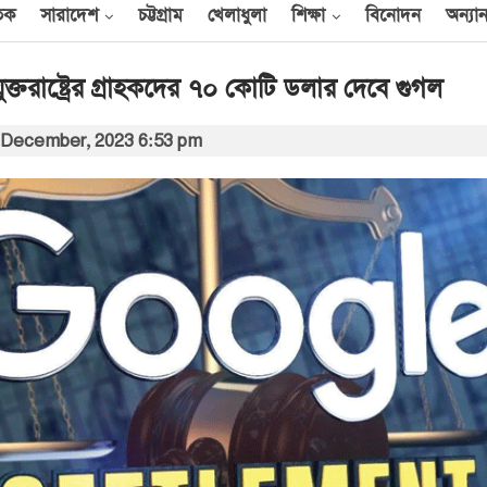
তিক
সারাদেশ
চট্টগ্রাম
খেলাধুলা
শিক্ষা
বিনোদন
অন্যান
যুক্তরাষ্ট্রের গ্রাহকদের ৭০ কোটি ডলার দেবে গুগল
 December, 2023 6:53 pm
আন্তর্জাতিক
েক
এক দিনে ৪০ হিজবুল্লাহ
যোদ্ধাকে হত্যার দাবি
ইসরায়েলের
আর্কাইভ থেকে
বী
অন্তর্বর্তী সরকারের সময়ের
অধ্যাদেশ সংসদে উপস্থাপন
করা হবে
০০
আর্কাইভ থেকে
ান
প্রধানমন্ত্রীর সঙ্গে সৌদি
রাষ্ট্রদূতের সাক্ষাৎ