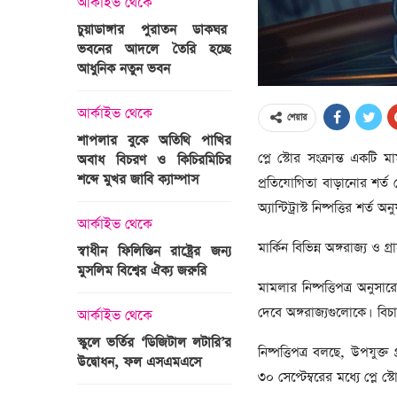
আর্কাইভ থেকে
অপরাধ
চুয়াডাঙ্গার পুরাতন ডাকঘর
ভবনের আদলে তৈরি হচ্ছে
গুলশান হলি আর্টিজান হাম
 তারাবির
আধুনিক নতুন ভবন
মামলা : হাইকোর্টের রায় আ
দ্যুৎ রাখার
ত্রী তারেক
আর্কাইভ থেকে
আন্তর্জাতিক
শেয়ার
শাপলার বুকে অতিথি পাখির
অজ্ঞাত বন্দুকধারীর গুলি
প্লে স্টোর সংক্রান্ত একটি মা
অবাধ বিচরণ ও কিচিরমিচির
মাওলানা তারেক জামিল
শব্দে মুখর জাবি ক্যাম্পাস
ছেলের মৃত্যু
প্রতিযোগিতা বাড়ানোর শর্ত
ন্ত্রী হলেন
অ্যান্টিট্রাস্ট নিষ্পত্তির শর্
আর্কাইভ থেকে
আন্তর্জাতিক
মার্কিন বিভিন্ন অঙ্গরাজ্য ও গ
স্বাধীন ফিলিস্তিন রাষ্ট্রের জন্য
বিশ্বকাপ ইাতহাসে সাকিব
মুসলিম বিশ্বের ঐক্য জরুরি
আরেকটি রেকর্ড
মামলার নিষ্পত্তিপত্র অনু
সদস্যের হতে
 প্রতিমন্ত্রী
দেবে অঙ্গরাজ্যগুলোকে। বিচা
আর্কাইভ থেকে
আর্কাইভ থেকে
স্কুলে ভর্তির ‘ডিজিটাল লটারি’র
টানেল উদ্বোধন : প্রধানমন্ত্
নিষ্পত্তিপত্র বলছে, উপযু
উদ্বোধন, ফল এসএমএসে
জনসভায় যোগ দিচ্ছেন দল
৩০ সেপ্টেম্বরের মধ্যে প্লে 
নেতাকর্মীরা