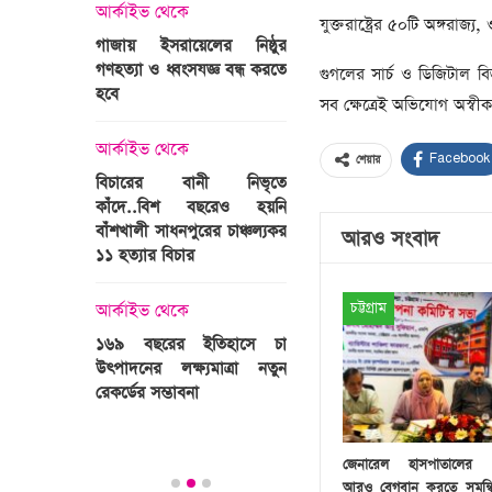
্রী খালেদা
আর্কাইভ থেকে
যুক্তরাষ্ট্রের ৫০টি অঙ্গরাজ্
ের রাষ্ট্রীয়
আর্কাইভ থেকে
গাজায় ইসরায়েলের নিষ্ঠুর
ি
গণহত্যা ও ধ্বংসযজ্ঞ বন্ধ করতে
ভারতজুড়ে চলছে ‘মুজিব:এক
গুগলের সার্চ ও ডিজিটাল বি
হবে
জাতির রূপকার ’সিনেম
সব ক্ষেত্রেই অভিযোগ অস্বীকা
প্রচারণা
ালেদা জিয়া
আর্কাইভ থেকে
Facebook
শেয়ার
আর্কাইভ থেকে
বিচারের বানী নিভৃতে
কাঁদে..বিশ বছরেও হয়নি
স্বামীকে বেঁধে স্ত্রীকে গণধর্ষণ
বাঁশখালী সাধনপুরের চাঞ্চল্যকর
ধর্ষককে পুলিশে দিল মা-বাবা
আরও সংবাদ
পাগলা
১১ হত্যার বিচার
িলল রেকর্ড
আর্কাইভ থেকে
কা
চট্টগ্রাম
আর্কাইভ থেকে
প্রস্তুত গাবতলীর হাট
১৬৯ বছরের ইতিহাসে চা
উৎপাদনের লক্ষ্যমাত্রা নতুন
ির্বাচনি
রেকর্ডের সম্ভাবনা
তে পর্যটন
জেনারেল হাসপাতালের চ
আরও বেগবান করতে সমন্বি