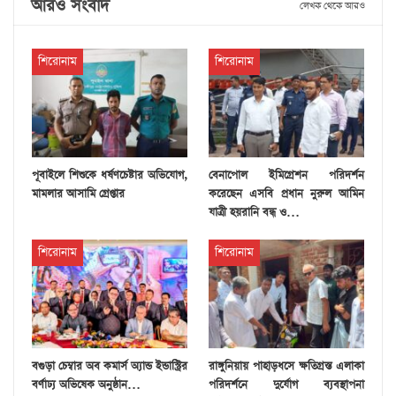
আরও সংবাদ
লেখক থেকে আরও
শিরোনাম
শিরোনাম
পূবাইলে শিশুকে ধর্ষণচেষ্টার অভিযোগ,
বেনাপোল ইমিগ্রেশন পরিদর্শন
মামলার আসামি গ্রেপ্তার
করেছেন এসবি প্রধান নুরুল আমিন
যাত্রী হয়রানি বন্ধ ও…
শিরোনাম
শিরোনাম
বগুড়া চেম্বার অব কমার্স অ্যান্ড ইন্ডাস্ট্রির
রাঙ্গুনিয়ায় পাহাড়ধসে ক্ষতিগ্রস্ত এলাকা
বর্ণাঢ্য অভিষেক অনুষ্ঠান…
পরিদর্শনে দুর্যোগ ব্যবস্থাপনা