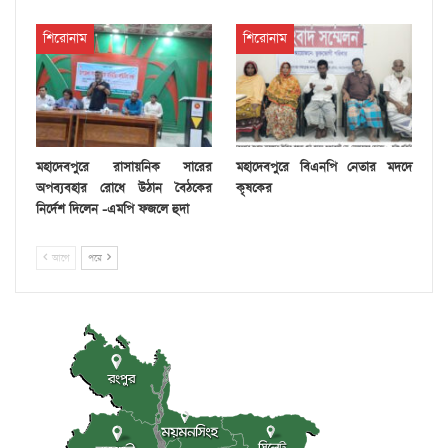
শিরোনাম
শিরোনাম
মহাদেবপুরে রাসায়নিক সারের
মহাদেবপুরে বিএনপি নেতার মদদে
অপব্যবহার রোধে উঠান বৈঠকের
কৃষকের
নির্দেশ দিলেন -এমপি ফজলে হুদা
আগে
পরে