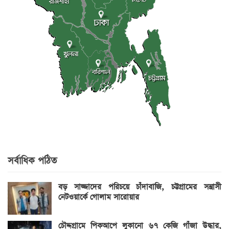
সর্বাধিক পঠিত
বড় সাজ্জাদের পরিচয়ে চাঁদাবাজি, চট্টগ্রামের সন্ত্রাসী
নেটওয়ার্কে গোলাম সারোয়ার
চৌদ্দগ্রামে পিকআপে লুকানো ৬৭ কেজি গাঁজা উদ্ধার,