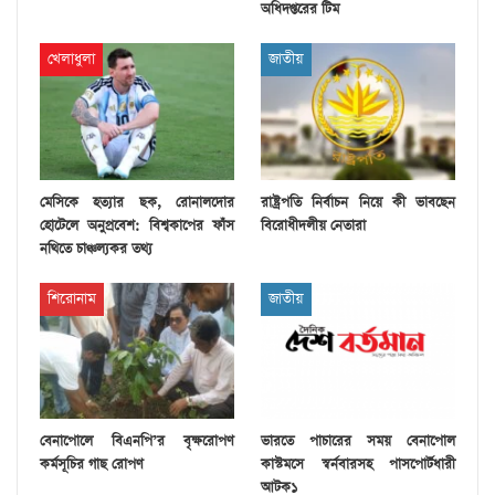
অধিদপ্তরের টিম
খেলাধুলা
জাতীয়
মেসিকে হত্যার ছক, রোনালদোর
রাষ্ট্রপতি নির্বাচন নিয়ে কী ভাবছেন
হোটেলে অনুপ্রবেশ: বিশ্বকাপের ফাঁস
বিরোধীদলীয় নেতারা
নথিতে চাঞ্চল্যকর তথ্য
শিরোনাম
জাতীয়
বেনাপোলে বিএনপি’র বৃক্ষরোপণ
ভারতে পাচারের সময় বেনাপোল
কর্মসূচির গাছ রোপণ
কাস্টমসে স্বর্নবারসহ পাসপোর্টধারী
আটক১