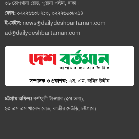
৩৬ তোপখানা রোড, পুরানা পল্টন, ঢাকা।
ফোন:
০২২২৬৬৩৮২১৩, ০২২২৬৬৩৮২১৪
ই-মেইল:
news@dailydeshbartaman.com
ad@dailydeshbartaman.com
সম্পাদক ও প্রকাশক:
এস. এম. জমির উদ্দীন
চট্টগ্রাম অফিসঃ
কর্ণফুলী টাওয়ার (৫ম তলা),
৬৩ এস এস খালেদ রোড, কাজীর দেউড়ি, চট্টগ্রাম।