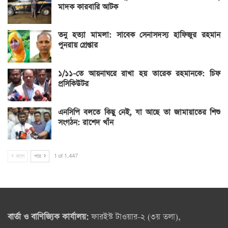
মাদক কারবারি আটক
তনু হত্যা মামলা: সাবেক সেনাসদস্য হাফিজুর রহমান
পুনরায় গ্রেপ্তার
১/১১-তে আয়নাঘরে রাখা হয় তারেক রহমানকে: চিফ
প্রসিকিউটর
এনসিপি বলতে কিছু নেই, যা আছে তা জামায়াতের শিশু
সংগঠন: রাশেদ খাঁন
আগে
পরে
1 of 1,447
বার্তা ও বাণিজ্যিক কার্যালয়:
ফারইস্ট টাওয়ার-২ (৩য় তলা),