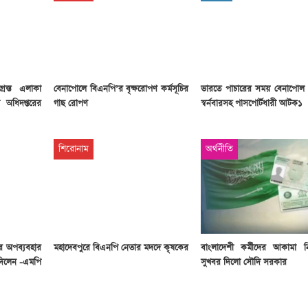
গ্রস্ত এলাকা
বেনাপোলে বিএনপি’র বৃক্ষরোপণ কর্মসূচির
ভারতে পাচারের সময় বেনাপোল ক
না অধিদপ্তরের
গাছ রোপণ
স্বর্নবারসহ পাসপোর্টধারী আটক১
শিরোনাম
অর্থনীতি
ের অপব্যবহার
মহাদেবপুরে বিএনপি নেতার মদদে কৃষকের
বাংলাদেশী কর্মীদের আকামা 
 দিলেন -এমপি
সুখবর দিলো সৌদি সরকার