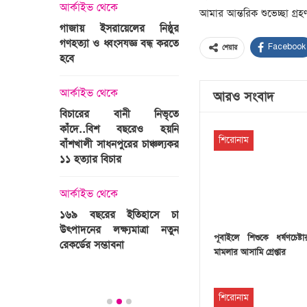
্রী খালেদা
আর্কাইভ থেকে
আমার আন্তরিক শুভেচ্ছা গ্রহ
ের রাষ্ট্রীয়
আর্কাইভ থেকে
গাজায় ইসরায়েলের নিষ্ঠুর
ি
গণহত্যা ও ধ্বংসযজ্ঞ বন্ধ করতে
ভারতজুড়ে চলছে ‘মুজিব:এক
Facebook
শেয়ার
হবে
জাতির রূপকার ’সিনেম
প্রচারণা
ালেদা জিয়া
আর্কাইভ থেকে
আরও সংবাদ
আর্কাইভ থেকে
বিচারের বানী নিভৃতে
কাঁদে..বিশ বছরেও হয়নি
স্বামীকে বেঁধে স্ত্রীকে গণধর্ষণ
শিরোনাম
বাঁশখালী সাধনপুরের চাঞ্চল্যকর
ধর্ষককে পুলিশে দিল মা-বাবা
পাগলা
১১ হত্যার বিচার
িলল রেকর্ড
আর্কাইভ থেকে
কা
আর্কাইভ থেকে
প্রস্তুত গাবতলীর হাট
১৬৯ বছরের ইতিহাসে চা
উৎপাদনের লক্ষ্যমাত্রা নতুন
পূবাইলে শিশুকে ধর্ষণচেষ্
ির্বাচনি
রেকর্ডের সম্ভাবনা
মামলার আসামি গ্রেপ্তার
তে পর্যটন
শিরোনাম