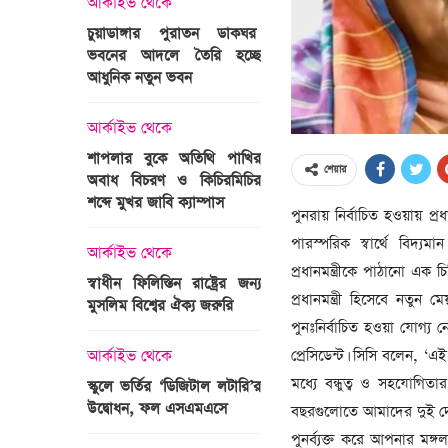
আর্কাইভ থেকে
অপরাধ
চুয়াডাঙ্গার পুরাতন ডাকঘর
ভবনের আদলে তৈরি হচ্ছে
গুলশান হলি আর্টিজান হাম
 তারাবির
আধুনিক নতুন ভবন
মামলা : হাইকোর্টের রায় আ
দ্যুৎ রাখার
ত্রী তারেক
আর্কাইভ থেকে
আন্তর্জাতিক
শাপলার বুকে অতিথি পাখির
অজ্ঞাত বন্দুকধারীর গুলি
শেয়ার
অবাধ বিচরণ ও কিচিরমিচির
মাওলানা তারেক জামিল
শব্দে মুখর জাবি ক্যাম্পাস
ছেলের মৃত্যু
পুনরায় নির্বাচিত হওয়ায় 
ন্ত্রী হলেন
পারস্পরিক স্বার্থে বিদ্য
আর্কাইভ থেকে
আন্তর্জাতিক
প্রধানমন্ত্রীকে পাঠানো এক 
স্বাধীন ফিলিস্তিন রাষ্ট্রের জন্য
বিশ্বকাপ ইাতহাসে সাকিব
প্রধানমন্ত্রী হিসেবে নতুন
মুসলিম বিশ্বের ঐক্য জরুরি
আরেকটি রেকর্ড
সদস্যের হতে
পুনঃনির্বাচিত হওয়া যোগ্য
 প্রতিমন্ত্রী
প্রেসিডেন্ট। সিসি বলেন, 
আর্কাইভ থেকে
আর্কাইভ থেকে
মধ্যে বন্ধুত্ব ও সহযোগিত
স্কুলে ভর্তির ‘ডিজিটাল লটারি’র
টানেল উদ্বোধন : প্রধানমন্ত্
উদ্বোধন, ফল এসএমএসে
জনসভায় যোগ দিচ্ছেন দল
বছরগুলোতে আমাদের দুই দেশে
নেতাকর্মীরা
পুনর্ব্যক্ত করে আপনার মঙ্