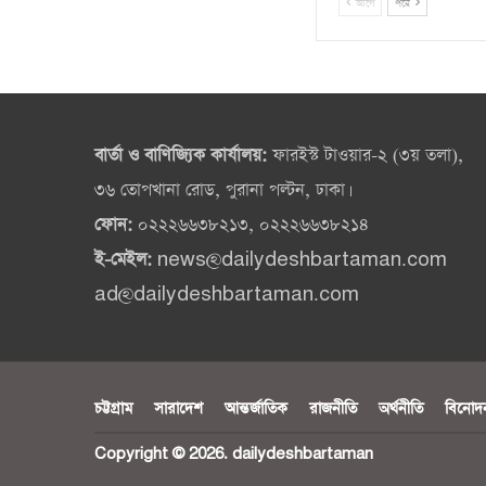
আগে
পরে
বার্তা ও বাণিজ্যিক কার্যালয়:
ফারইস্ট টাওয়ার-২ (৩য় তলা),
৩৬ তোপখানা রোড, পুরানা পল্টন, ঢাকা।
ফোন:
০২২২৬৬৩৮২১৩, ০২২২৬৬৩৮২১৪
ই-মেইল:
news@dailydeshbartaman.com
ad@dailydeshbartaman.com
চট্টগ্রাম
সারাদেশ
আন্তর্জাতিক
রাজনীতি
অর্থনীতি
বিনোদ
Copyright © 2026. dailydeshbartaman