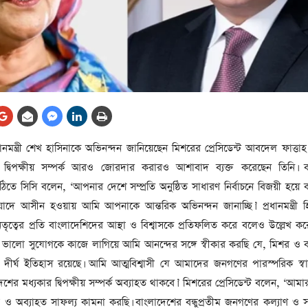
আর্কাইভ থেকে
লা
জ
সেহরি, ইফতার ও তারাবির
সময় নিরবচ্ছিন্ন বিদ্যুৎ রাখার
নির্দেশ: প্রধানমন্ত্রী তারেক
রহমান
তে
ের
আর্কাইভ থেকে
প্রধানমন্ত্রী শেখ হাসিনাকে অভিনন্দন জানিয়েছেন মিশরের প্রেসিডেন্ট আবদেল ফাত্ত
দেশের ১১তম প্রধানমন্ত্রী হলেন
মান দ্বিপক্ষীয় সম্পর্ক আরও জোরদার করারও আশাবাদ ব্যক্ত করেছেন তিনি। 
তারেক রহমান
চিঠিতে সিসি বলেন, ‘আপনার দেশে সম্প্রতি অনুষ্ঠিত সাধারণ নির্বাচনে বিজয়ী হয়ে
ের
আর্কাইভ থেকে
 মেয়াদে আসীন হওয়ায় আমি আপনাকে আন্তরিক অভিনন্দন জানাচ্ছি।’ প্রধানমন্ত্রী 
নতুন মন্ত্রিসভা ৫০ সদস্যের হতে
 নেতৃত্বের প্রতি বাংলাদেশিদের আস্থা ও বিশ্বাসকে প্রতিফলিত করে বলেও উল্লেখ 
পারে, ২৫ পূর্ণমন্ত্রী, প্রতিমন্ত্রী
‘এই ভালো সুযোগকে কাজে লাগিয়ে আমি আনন্দের সঙ্গে স্বীকার করছি যে, মিশর ও 
২৪
ার দীর্ঘ ইতিহাস রয়েছে। আমি আত্মবিশ্বাসী যে আমাদের জনগণের পারস্পরিক স্বা
রীর
ীয়
র মধ্যকার দ্বিপক্ষীয় সম্পর্ক অব্যাহত থাকবে।’ মিশরের প্রেসিডেন্ট বলেন, ‘আমা
আর্কাইভ থেকে
গল ও অব্যাহত সাফল্য কামনা করছি। বাংলাদেশের বন্ধুপ্রতীম জনগণের কল্যাণ ও সমৃ