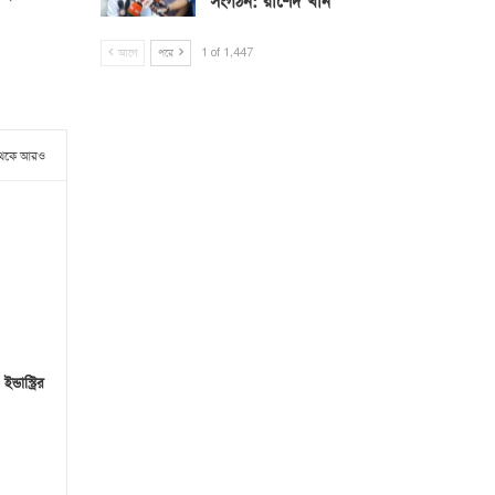
সংগঠন: রাশেদ খাঁন
আগে
পরে
1 of 1,447
থেকে আরও
ডাস্ট্রির