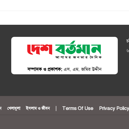
চ
৬
সম্পাদক ও প্রকাশক:
এস. এম. জমির উদ্দীন
ন
খেলাধুলা
ইসলাম ও জীবন
|
Terms Of Use
Privacy Polic