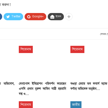
সাবেক প্রধানমন্ত্রী খালেদা
ণ করুন।’
জিয়ার মৃত্যুতে ৩ দিনের রাষ্ট্রীয়
শোক, প্রজ্ঞাপন জারি
টি
Twitter
Google+
ইমেল
ার
আর্কাইভ থেকে
দেশনেত্রী বেগম খালেদা জিয়া
লেখক 
আর নেই
, ২
আর্কাইভ থেকে
শিরোনাম
শিরোনাম
ঐতিহাসিক পাগলা
মসজিদ:দানবাক্সে মিলল রেকর্ড
৬ কোটি ৩২ লাখ টাকা
আর্কাইভ থেকে
টার অভিযোগ,
বেনাপোল ইমিগ্রেশন পরিদর্শন করেছেন
বগুড়া চেম্বার অব কমার্স অ্যান্ড ইন্
৫ বছর পর পর নির্বাচনি
এসবি প্রধান নুরুল আমিন যাত্রী হয়রানি
বর্ণাঢ্য অভিষেক অনুষ্ঠান…
সহিংসতার অভিঘাতে পর্যটন
বন্ধ ও…
খাত
শিরোনাম
জাতীয়