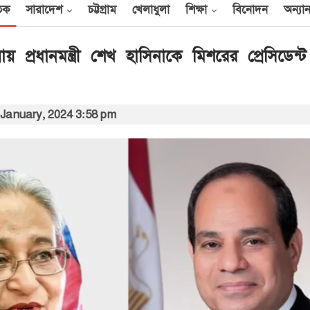
তিক
সারাদেশ
চট্টগ্রাম
খেলাধুলা
শিক্ষা
বিনোদন
অন্যান
য়ায় প্রধানমন্ত্রী শেখ হাসিনাকে মিশরের প্রেসিডেন্
আন্তর্জাতিক
 January, 2024 3:58 pm
েক
এক দিনে ৪০ হিজবুল্লাহ
যোদ্ধাকে হত্যার দাবি
ইসরায়েলের
আর্কাইভ থেকে
বী
অন্তর্বর্তী সরকারের সময়ের
অধ্যাদেশ সংসদে উপস্থাপন
করা হবে
০০
আর্কাইভ থেকে
ান
প্রধানমন্ত্রীর সঙ্গে সৌদি
রাষ্ট্রদূতের সাক্ষাৎ