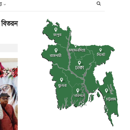
্য
র বিতরন