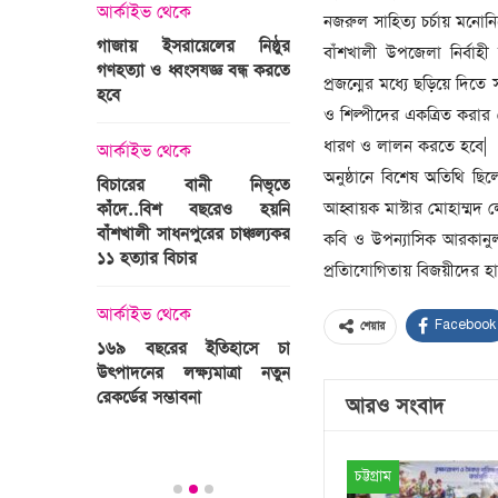
্রী খালেদা
আর্কাইভ থেকে
নজরুল সাহিত্য চর্চায় মনো
ের রাষ্ট্রীয়
আর্কাইভ থেকে
গাজায় ইসরায়েলের নিষ্ঠুর
বাঁশখালী উপজেলা নির্বা
ি
গণহত্যা ও ধ্বংসযজ্ঞ বন্ধ করতে
ভারতজুড়ে চলছে ‘মুজিব:এক
প্রজন্মের মধ্যে ছড়িয়ে দি
হবে
জাতির রূপকার ’সিনেম
ও শিল্পীদের একত্রিত করার
প্রচারণা
ালেদা জিয়া
ধারণ ও লালন করতে হবে|
আর্কাইভ থেকে
আর্কাইভ থেকে
অনুষ্ঠানে বিশেষ অতিথি ছ
বিচারের বানী নিভৃতে
আহ্বায়ক মাস্টার মোহাম্মদ
কাঁদে..বিশ বছরেও হয়নি
স্বামীকে বেঁধে স্ত্রীকে গণধর্ষণ
বাঁশখালী সাধনপুরের চাঞ্চল্যকর
ধর্ষককে পুলিশে দিল মা-বাবা
কবি ও উপন্যাসিক আরকানুল 
পাগলা
১১ হত্যার বিচার
প্রতিাযোগিতায় বিজয়ীদের হা
িলল রেকর্ড
আর্কাইভ থেকে
কা
আর্কাইভ থেকে
প্রস্তুত গাবতলীর হাট
Facebook
শেয়ার
১৬৯ বছরের ইতিহাসে চা
উৎপাদনের লক্ষ্যমাত্রা নতুন
ির্বাচনি
রেকর্ডের সম্ভাবনা
আরও সংবাদ
তে পর্যটন
চট্টগ্রাম