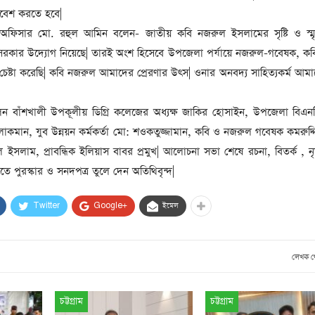
সাবেক প্রধানমন্ত্রী খালেদা
নিবেশ করতে হবে|
জিয়ার মৃত্যুতে ৩ দিনের রাষ্ট্রীয়
হী অফিসার মো. রহুল আমিন বলেন- জাতীয় কবি নজরুল ইসলামের সৃষ্টি ও স্ম
শোক, প্রজ্ঞাপন জারি
টি
তে সরকার উদ্যোগ নিয়েছে| তারই অংশ হিসেবে উপজেলা পর্যায়ে নজরুল-গবেষক, কবি
ার
আর্কাইভ থেকে
 চেষ্টা করেছি| কবি নজরুল আমাদের প্রেরণার উৎস| ওনার অনবদ্য সাহিত্যকর্ম আম
দেশনেত্রী বেগম খালেদা জিয়া
আর নেই
িলেন বাঁশখালী উপকূলীয় ডিগ্রি কলেজের অধ্যক্ষ জাকির হোসাইন, উপজেলা বিএ
 লোকমান, যুব উন্নয়ন কর্মকর্তা মো: শওকতুজ্জামান, কবি ও নজরুল গবেষক কমরুদ
, ২
আর্কাইভ থেকে
ইসলাম, প্রাবন্ধিক ইলিয়াস বাবর প্রমুখ| আলোচনা সভা শেষে রচনা, বিতর্ক , নৃ
ঐতিহাসিক পাগলা
তে পুরস্কার ও সনদপত্র তুলে দেন অতিথিবৃন্দ|
মসজিদ:দানবাক্সে মিলল রেকর্ড
৬ কোটি ৩২ লাখ টাকা
Twitter
Google+
ইমেল
আর্কাইভ থেকে
৫ বছর পর পর নির্বাচনি
লেখক 
সহিংসতার অভিঘাতে পর্যটন
খাত
চট্টগ্রাম
চট্টগ্রাম