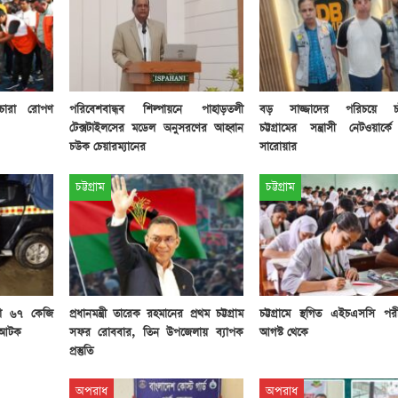
 চারা রোপণ
পরিবেশবান্ধব শিল্পায়নে পাহাড়তলী
বড় সাজ্জাদের পরিচয়ে চাঁ
টেক্সটাইলসের মডেল অনুসরণের আহ্বান
চট্টগ্রামের সন্ত্রাসী নেটওয়ার্
চউক চেয়ারম্যানের
সারোয়ার
চট্টগ্রাম
চট্টগ্রাম
ানো ৬৭ কেজি
প্রধানমন্ত্রী তারেক রহমানের প্রথম চট্টগ্রাম
চট্টগ্রামে স্থগিত এইচএসসি পর
ি আটক
সফর রোববার, তিন উপজেলায় ব্যাপক
আগস্ট থেকে
প্রস্তুতি
অপরাধ
অপরাধ