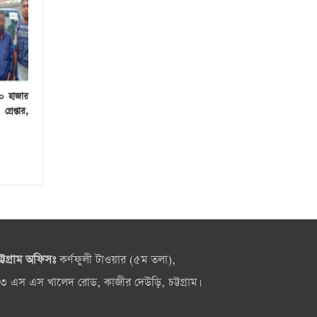
০ হাজার
রেপ্তার,
ট্টগ্রাম অফিসঃ
কর্ণফুলী টাওয়ার (৫ম তলা),
৩ এস এস খালেদ রোড, কাজীর দেউড়ি, চট্টগ্রাম।