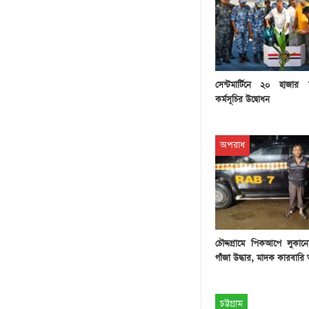
সেন্টমার্টিনে ২০ হাজার
কর্মসূচির উদ্বোধন
অপরাধ
চৌদ্দগ্রামে পিকআপে লুক
গাঁজা উদ্ধার, মাদক কারবার
চট্টগ্রাম