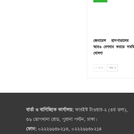
জেনারেল হাসপাতালের চ
আরও বেগবান করতে সমন্বি
ঘোষণা
আগে
পরে
বার্তা ও বাণিজ্যিক কার্যালয়:
ফারইস্ট টাওয়ার-২ (৩য় তলা),
৩৬ তোপখানা রোড, পুরানা পল্টন, ঢাকা।
ফোন:
০২২২৬৬৩৮২১৩, ০২২২৬৬৩৮২১৪