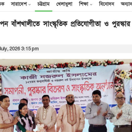
তিক
সারাদেশ
চট্টগ্রাম
খেলাধুলা
শিক্ষা
বিনোদন
অন্যান
ন বাঁশখালীতে সাংস্কৃতিক প্রতিযোগীতা ও পুরস্কা
আন্তর্জাতিক
July, 2026 3:15 pm
েক
এক দিনে ৪০ হিজবুল্লাহ
যোদ্ধাকে হত্যার দাবি
ইসরায়েলের
আর্কাইভ থেকে
বী
অন্তর্বর্তী সরকারের সময়ের
অধ্যাদেশ সংসদে উপস্থাপন
করা হবে
০০
আর্কাইভ থেকে
ান
প্রধানমন্ত্রীর সঙ্গে সৌদি
রাষ্ট্রদূতের সাক্ষাৎ