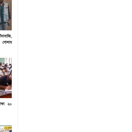
দাবাজি,
কে গোলাম
ীক্ষা ২০