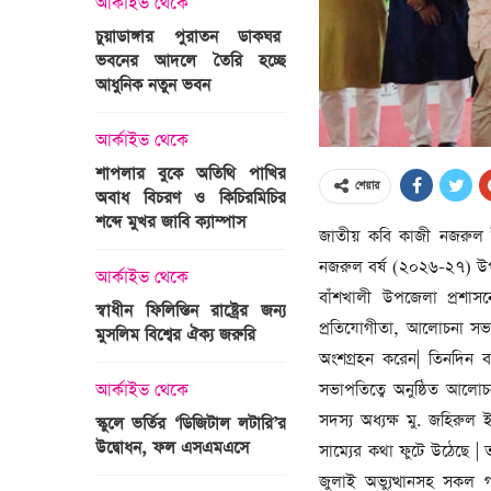
আর্কাইভ থেকে
অপরাধ
চুয়াডাঙ্গার পুরাতন ডাকঘর
ভবনের আদলে তৈরি হচ্ছে
গুলশান হলি আর্টিজান হাম
 তারাবির
আধুনিক নতুন ভবন
মামলা : হাইকোর্টের রায় আ
দ্যুৎ রাখার
ত্রী তারেক
আর্কাইভ থেকে
আন্তর্জাতিক
শাপলার বুকে অতিথি পাখির
অজ্ঞাত বন্দুকধারীর গুলি
শেয়ার
অবাধ বিচরণ ও কিচিরমিচির
মাওলানা তারেক জামিল
শব্দে মুখর জাবি ক্যাম্পাস
ছেলের মৃত্যু
জাতীয় কবি কাজী নজরুল ই
ন্ত্রী হলেন
নজরুল বর্ষ (২০২৬-২৭) উপল
আর্কাইভ থেকে
আন্তর্জাতিক
বাঁশখালী উপজেলা প্রশাসন
স্বাধীন ফিলিস্তিন রাষ্ট্রের জন্য
বিশ্বকাপ ইাতহাসে সাকিব
প্রতিযোগীতা, আলোচনা সভা এ
মুসলিম বিশ্বের ঐক্য জরুরি
আরেকটি রেকর্ড
সদস্যের হতে
অংশগ্রহন করেন| তিনদিন ব
 প্রতিমন্ত্রী
সভাপতিত্বে অনুষ্ঠিত আলোচ
আর্কাইভ থেকে
আর্কাইভ থেকে
সদস্য অধ্যক্ষ মু. জহিরু
স্কুলে ভর্তির ‘ডিজিটাল লটারি’র
টানেল উদ্বোধন : প্রধানমন্ত্
উদ্বোধন, ফল এসএমএসে
জনসভায় যোগ দিচ্ছেন দল
সাম্যের কথা ফুটে উঠেছে | ত
নেতাকর্মীরা
জুলাই অভ্যুত্থানসহ সকল গ