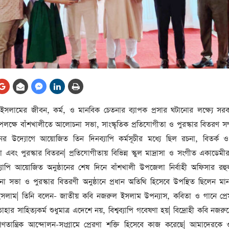
আর্কাইভ থেকে
লা
জ
সেহরি, ইফতার ও তারাবির
সময় নিরবচ্ছিন্ন বিদ্যুৎ রাখার
নির্দেশ: প্রধানমন্ত্রী তারেক
রহমান
তে
ের
আর্কাইভ থেকে
সলামের জীবন, কর্ম, ও মানবিক চেতনার ব্যাপক প্রসার ঘটানোর লক্ষ্যে সর
দেশের ১১তম প্রধানমন্ত্রী হলেন
ক্ষে বাঁশখালীতে আলোচনা সভা, সাংস্কৃতিক প্রতিযোগীতা ও পুরস্কার বিতরণ সম্প
তারেক রহমান
ের উদ্যোগে আয়োজিত তিন দিনব্যাপি কর্মসূচীর মধ্যে ছিল রচনা, বিতর্ক ও 
ের
আর্কাইভ থেকে
বং পুরস্কার বিতরন| প্রতিযোগীতায় বিভিন্ন স্কুল মাদ্রাসা ও সংগীত একাডেমীর শি
নতুন মন্ত্রিসভা ৫০ সদস্যের হতে
্যাপি আয়োজিত অনুষ্ঠানের শেষ দিনে বাঁশখালী উপজেলা নির্বাহী অফিসার র
পারে, ২৫ পূর্ণমন্ত্রী, প্রতিমন্ত্রী
না সভা ও পুরস্কার বিতরণী অনুষ্ঠানে প্রধান অতিথি হিসেবে উপস্থিত ছিলেন ম
২৪
ল ইসলাম| তিনি বলেন- জাতীয় কবি নজরুল ইসলাম উপন্যাস, কবিতা ও গানে প্রে
রীর
ীয়
াহার সাহিত্যকর্ম শুধুমাত্র এদেশে নয়, বিশ্বব্যাপি গবেষণা হয়| বিদ্রোহী কবি নজরু
আর্কাইভ থেকে
ণতান্ত্রিক আন্দোলন-সংগ্রামে প্রেরণা শক্তি হিসেবে কাজ করেছে| আমাদেরকে ও