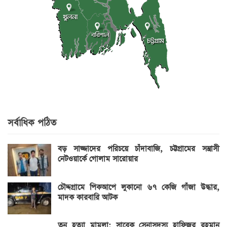
সর্বাধিক পঠিত
বড় সাজ্জাদের পরিচয়ে চাঁদাবাজি, চট্টগ্রামের সন্ত্রাসী
নেটওয়ার্কে গোলাম সারোয়ার
চৌদ্দগ্রামে পিকআপে লুকানো ৬৭ কেজি গাঁজা উদ্ধার,
মাদক কারবারি আটক
তনু হত্যা মামলা: সাবেক সেনাসদস্য হাফিজুর রহমান