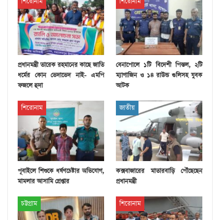
শিরোনাম
শিরোনাম
প্রধানমন্ত্রী তারেক রহমানের কাছে জাতি
বেনাপোলে ১টি বিদেশী পিস্তল, ২টি
ধর্মের কোন ভেদাভেদ নাই- এমপি
ম্যাগাজিন ও ১৪ রাউন্ড গুলিসহ যুবক
ফজলে হুদা
আটক
শিরোনাম
জাতীয়
পূবাইলে শিশুকে ধর্ষণচেষ্টার অভিযোগ,
কক্সবাজারের মাতারবাড়ি পৌঁছেছেন
মামলার আসামি গ্রেপ্তার
প্রধানমন্ত্রী
চট্টগ্রাম
শিরোনাম