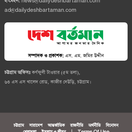
ই-মেইল:
news@dailydeshbartaman.com
ad@dailydeshbartaman.com
সম্পাদক ও প্রকাশক:
এস. এম. জমির উদ্দীন
চট্টগ্রাম অফিসঃ
কর্ণফুলী টাওয়ার (৫ম তলা),
৬৩ এস এস খালেদ রোড, কাজীর দেউড়ি, চট্টগ্রাম।
চট্টগ্রাম
সারাদেশ
আন্তর্জাতিক
রাজনীতি
অর্থনীতি
বিনোদন