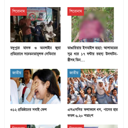
শিরোনাম
শিরোনাম
মধুপুরে মাদক ও অনলাইন জুয়া
ভাণ্ডারিয়ায় ইসমাইল হত্যা: আলামতের
প্রতিরোধে সচেতনতামূলক সেমিনার
সূত্র ধরে ১৭ ঘণ্টায় রহস্য উদঘাটন-
স্ত্রীসহ তিন…
জাতীয়
জাতীয়
৩১২ প্রতিষ্ঠানের সবাই ফেল
এসএসসির ফলাফলে ধস, পাসের হার
কমল ৬.২০ শতাংশ