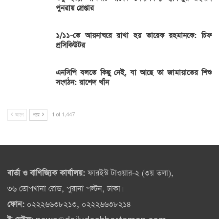
পুনরায় গ্রেপ্তার
১/১১-তে আয়নাঘরে রাখা হয় তারেক রহমানকে: চিফ
প্রসিকিউটর
এনসিপি বলতে কিছু নেই, যা আছে তা জামায়াতের শিশু
সংগঠন: রাশেদ খাঁন
আগে
পরে
1 of 1,447
বার্তা ও বাণিজ্যিক কার্যালয়:
ফারইস্ট টাওয়ার-২ (৩য় তলা),
৩৬ তোপখানা রোড, পুরানা পল্টন, ঢাকা।
ফোন:
০২২২৬৬৩৮২১৩, ০২২২৬৬৩৮২১৪