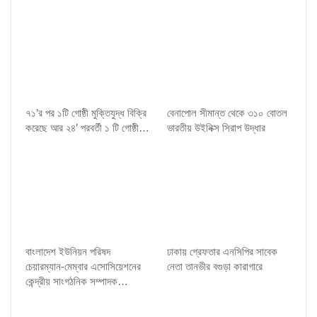
৭১’র পর ১টি গোষ্ঠী মুক্তিযুদ্ধ বিক্রি
বেনাপোল সীমান্ত থেকে ৩১০ বোতল
করেছে আর ২৪’ পরবর্তী ১ টি গোষ্ঠী…
ভারতীয় উইনিক্স সিরাপ উদ্ধার
বাংলাদেশ ইউনিয়ন পরিষদ
ঢাকায় গ্রেফতার এনসিপির সাবেক
চেয়ারম্যান-মেম্বার এসোসিয়েশনের
নেতা তানভীর বগুড়া কারাগারে
কেন্দ্রীয় সাংগঠনিক সম্পাদক…