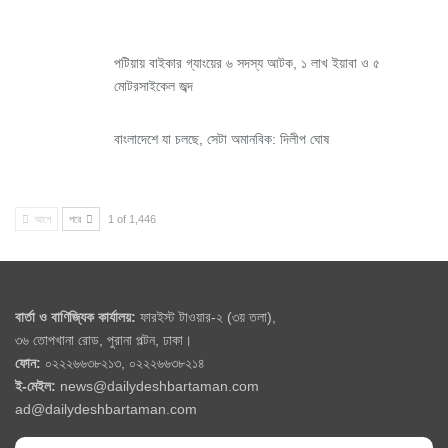
পটিয়ায় বাইকার গ্যাংয়ের ৬ সদস্য আটক, ১ লাখ ইয়াবা ও ৫
মোটরসাইকেল জব্দ
বাংলাদেশে যা চলছে, সেটা অমানবিক: দিলীপ ঘোষ
আগে
পরে
1 of 1,446
বার্তা ও বাণিজ্যিক কার্যালয়:
ফারইস্ট টাওয়ার-২ (৩য় তলা),
৩৬ তোপখানা রোড, পুরানা পল্টন, ঢাকা।
ফোন:
০২২২৬৬৩৮২১৩, ০২২২৬৬৩৮২১৪
ই-মেইল:
news@dailydeshbartaman.com
ad@dailydeshbartaman.com