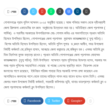
শেয়ার
গোপালগঞ্জে গ্রাম পুলিশ সম্মেলন ২০২৫ অনুষ্ঠিত হয়েছে। আজ শনিবার সকাল থেকে দ্বীনব্যাপী
জেলা শিল্পকলা একাডেমির হল রুমে অনুষ্ঠানের উদ্বোধন করা হয়। অতিরিক্ত জেলা প্রশাসক (
সার্বিক) ও স্থানীয় সরকারের উপপরিচালক মোঃ গোলাম কবির এর সভাপতিত্বে প্রধান অতিথি
হিসেবে উপস্থিত ছিলেন, গোপালগঞ্জের জেলা প্রশাসক মুহাম্মাদ কামরুজ্জামান ( যুগ্ম সচিব)।
বিশেষ অতিথি হিসেবে উপস্থিত ছিলেন, অতিথি পুলিশ সুপার ড,রুহল আমীন, সদর উপজেলা
নির্বাহী কর্মকর্তা মো,রকিবুল হাসান, আনছার জেলা কমান্ডার মো,মজিবুল হক। এসময় অতিথি বৃন্দ
দিক নির্দেশনা মুলক বক্তব্য রাখেন। প্রধান অতিথি গোপালগঞ্জের জেলা প্রশাসক মোহাম্মদ
কামরুজ্জামান (যুগ্ম সচিব) তিনি উপস্থিত সম্মেলনে গ্রাম পুলিশদের উদ্দেশ্য বলেন, সরকার সব
সময় গ্রাম পুলিশের সহযোগিতা পেয়েছে বা পাচ্ছে।দেশের ক্রান্তি কালে নিরেপক্ষ থেকে
জনগনের পাশে রয়েছেন, ইউনিয়ন পরিষদ পাহারা দিয়ে সরকারি সম্পদ রক্ষা করেছেন এবং
আগামিতেও জনগনের পাশে থেকে তাদের দায়িত্ব পালন করে যাবেন বলেও বলেন তিনি। এসময়
জেলার সকল উপজেলা নির্বাহী কর্মকর্তা, সহকারী কমিশনার ভুমি, থানার ভারপ্রাপ্ত কর্মকর্তা বৃন্দ ও
জেলা প্রশাসনের কর্মকর্তা বৃন্দ উপস্থিত ছিলেন।
Facebook
Twitter
Google+
শেয়ার