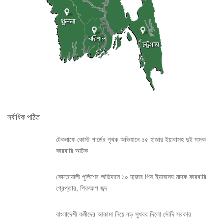
সর্বাধিক পঠিত
টেকনাফে কোস্ট গার্ডের পৃথক অভিযানে ৫৫ হাজার ইয়াবাসহ দুই মাদক
কারবারি আটক
কোতোয়ালী পুলিশের অভিযানে ১০ হাজার পিস ইয়াবাসহ মাদক কারবারি
গ্রেপ্তার, পিকআপ জব্দ
বাংলাদেশী কর্মীদের আকামা নিয়ে বড় সুখবর দিলো সৌদি সরকার