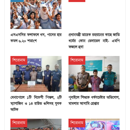
এসএসসির ফলাফলে ধস, পাসের হার
প্রধানমন্ত্রী তারেক রহমানের কাছে জাতি
কমল ৬.২০ শতাংশ
ধর্মের কোন ভেদাভেদ নাই- এমপি
ফজলে হুদা
শিরোনাম
শিরোনাম
বেনাপোলে ১টি বিদেশী পিস্তল, ২টি
পূবাইলে শিশুকে ধর্ষণচেষ্টার অভিযোগ,
ম্যাগাজিন ও ১৪ রাউন্ড গুলিসহ যুবক
মামলার আসামি গ্রেপ্তার
আটক
শিরোনাম
শিরোনাম