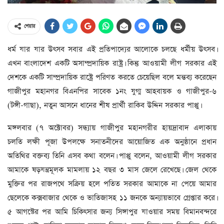
শেয়ার
ধর্ম যার যার উৎসব সবার এই প্রতিপাদ্যের আলোকে চলছে ধর্মীয় উৎসব।
এখন বাংলাদেশ একটি অসাম্প্রদায়িক রাষ্ট্র। কিন্তু আওয়ামী লীগ সরকার এই
দেশকে একটি সাম্প্রদায়িক রাষ্ট্রে পরিণত করতে চেয়েছিল বলে মন্তব্য করেছেন
গাজীপুর মহানগর বিএনপির সাবেক ১নং যুগ্ম আহবায়ক ও গাজীপুর-৬
(টঙ্গী-গাছা), নতুন আসনে ধানের শীষ প্রার্থী রাকিব উদ্দিন সরকার পাপ্পু।
মঙ্গলবার (৭ অক্টোবর) সন্ধ্যায় গাজীপুর মহানগরীর হায়দ্রাবাদ এলাকায়
চলতি লক্ষী পূজা উপলক্ষে সনাতনীদের আয়োজিত এক অনুষ্ঠানে প্রধান
অতিথির বক্তব্য তিনি এসব কথা বলেন। পাপ্পু বলেন, আওয়ামী লীগ সরকার
আমাকে ষড়যন্ত্রমূলক মামলায় ১২ বছর ৩ মাস জেলে রেখেছে। জেল থেকে
মুক্তির পর রাজপথে সক্রিয় হলে পতিত সরকার আমাকে না পেয়ে আমার
ছেলেকে কক্সবাজার থেকে ও ভাতিজাসহ ১১ জনকে অন্যায়ভাবে গ্রেপ্তার করে।
৫ আগস্টের পর আমি চিকিৎসার জন্য সিঙ্গাপুর যাওয়ার সময় বিমানবন্দরে