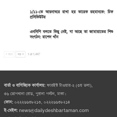
১/১১-তে আয়নাঘরে রাখা হয় তারেক রহমানকে: চিফ
প্রসিকিউটর
এনসিপি বলতে কিছু নেই, যা আছে তা জামায়াতের শিশু
সংগঠন: রাশেদ খাঁন
আগে
পরে
1 of 1,447
বার্তা ও বাণিজ্যিক কার্যালয়:
ফারইস্ট টাওয়ার-২ (৩য় তলা),
৩৬ তোপখানা রোড, পুরানা পল্টন, ঢাকা।
ফোন:
০২২২৬৬৩৮২১৩, ০২২২৬৬৩৮২১৪
ই-মেইল:
news@dailydeshbartaman.com