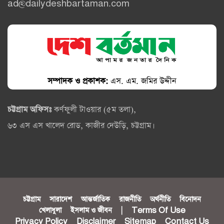
ad@dailydeshbartaman.com
সম্পাদক ও প্রকাশক:
এস. এম. জমির উদ্দীন
চট্টগ্রাম অফিসঃ
কর্ণফুলী টাওয়ার (৫ম তলা),
৬৩ এস এস খালেদ রোড, কাজীর দেউড়ি, চট্টগ্রাম।
চট্টগ্রাম
সারাদেশ
আন্তর্জাতিক
রাজনীতি
অর্থনীতি
বিনোদন
খেলাধুলা
ইসলাম ও জীবন
|
Terms Of Use
Privacy Policy
Disclaimer
Sitemap
Contact Us