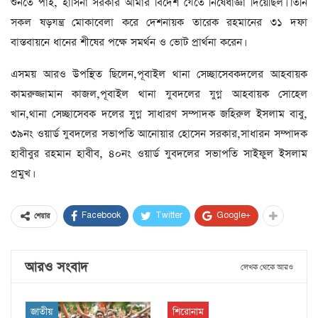
শুনতে পাই, হাসিনা সরকার আমার বিদেশ যেতে নিষেধাজ্ঞা দিয়েছিল। তিনি
সকল ষড়যন্ত্র মোকাবেলা করে দেশনায়ক তারেক রহমানের ৩১ দফা
বাস্তবায়নে ধানের শীষের পক্ষে সমর্থন ও ভোট প্রার্থনা করেন।
এসময় আরও উপস্থিত ছিলেন,পূবাইল থানা সেচ্ছাসেবকদলের আহবায়ক
কামরুজ্জামান কাজল,পূবাইল থানা যুবদলের যুগ্ন আহবায়ক সোহেল
খান,থানা সেচ্ছাসেবক দলের যুগ্ন সাধারণ সম্পাদক জহিরুল ইসলাম বাবু,
৩৯নং ওয়ার্ড যুবদলের সভাপতি আনোয়ার হোসেন সরকার,সাধারন সম্পাদক
হাবীবুর রহমান হাবীব, ৪০নং ওয়ার্ড যুবদলের সভাপতি সাইফুল ইসলাম
প্রমুখ।
Facebook
Twitter
Google+
শেয়ার
আরও সংবাদ
লেখক থেকে আরও
জাতীয়
শিরোনাম