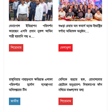
বেনাপোল ইমিগ্রেশন পরিদর্শন
বগুড়া চেম্বার অব কমার্স অ্যান্ড ইন্ডাস্ট্রির
করেছেন এসবি প্রধান নুরুল আমিন
বর্ণাঢ্য অভিষেক অনুষ্ঠান…
যাত্রী হয়রানি বন্ধ ও…
শিরোনাম
খেলাধুলা
রাঙ্গুনিয়ায় পাহাড়ধসে ক্ষতিগ্রস্ত এলাকা
মেসিকে হত্যার ছক, রোনালদোর
পরিদর্শনে দুর্যোগ ব্যবস্থাপনা
হোটেলে অনুপ্রবেশ: বিশ্বকাপের ফাঁস
অধিদপ্তরের টিম
নথিতে চাঞ্চল্যকর তথ্য
জাতীয়
শিরোনাম