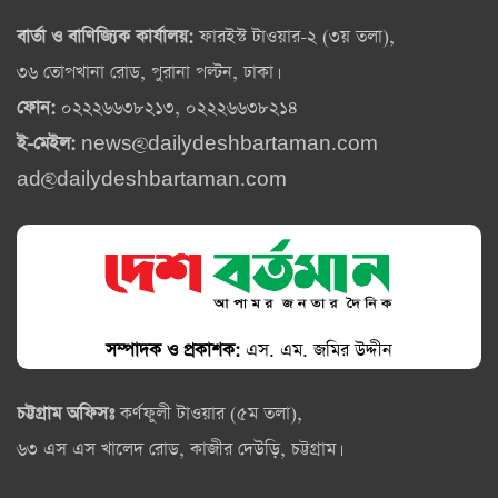
বার্তা ও বাণিজ্যিক কার্যালয়:
ফারইস্ট টাওয়ার-২ (৩য় তলা),
৩৬ তোপখানা রোড, পুরানা পল্টন, ঢাকা।
ফোন:
০২২২৬৬৩৮২১৩, ০২২২৬৬৩৮২১৪
ই-মেইল:
news@dailydeshbartaman.com
ad@dailydeshbartaman.com
সম্পাদক ও প্রকাশক:
এস. এম. জমির উদ্দীন
চট্টগ্রাম অফিসঃ
কর্ণফুলী টাওয়ার (৫ম তলা),
৬৩ এস এস খালেদ রোড, কাজীর দেউড়ি, চট্টগ্রাম।