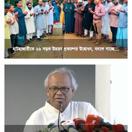
হাটহাজারীতে ২৬ সড়ক উন্নয়ন প্রকল্পের উদ্বোধন, বদলে যাচ্ছে…