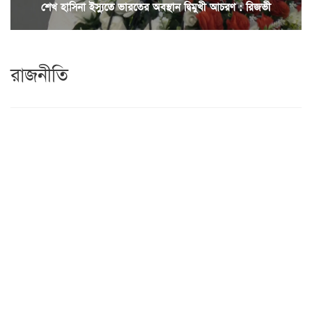
শেখ হাসিনা ইস্যুতে ভারতের অবস্থান দ্বিমুখী আচরণ : রিজভী
রাজনীতি