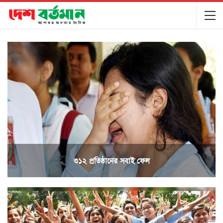
৩১২ প্রতিষ্ঠানের সবাই ফেল