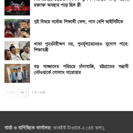
রক্তাক্ত অবস্থায় পড়ে ছিল স্ত্রী
দুই বিষয়ে সর্বোচ্চ শিক্ষার্থী ফেল, পাস বেশি আইসিটিতে
খাতা পুনঃনিরীক্ষণ নয়, পুনর্মূল্যায়নেরও সুযোগ পাবে:
শিক্ষামন্ত্রী
বড় সাজ্জাদের পরিচয়ে চাঁদাবাজি, চট্টগ্রামের সন্ত্রাসী
নেটওয়ার্কে গোলাম সারোয়ার
আগে
পরে
1 of 1,448
বার্তা ও বাণিজ্যিক কার্যালয়:
ফারইস্ট টাওয়ার-২ (৩য় তলা),