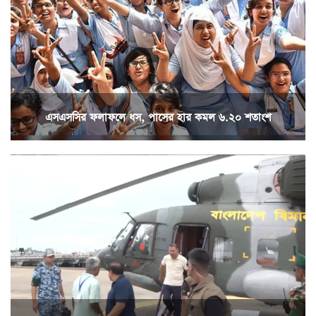
এসএসসির ফলাফলে ধস, পাসের হার কমল ৬.২০ শতাংশ