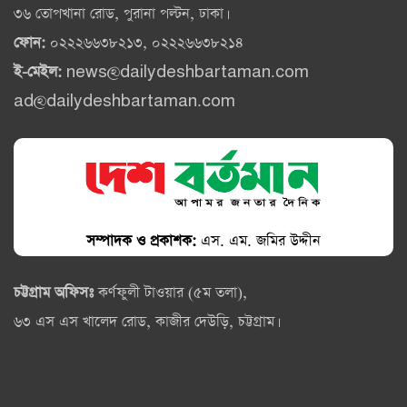
৩৬ তোপখানা রোড, পুরানা পল্টন, ঢাকা।
ফোন:
০২২২৬৬৩৮২১৩, ০২২২৬৬৩৮২১৪
ই-মেইল:
news@dailydeshbartaman.com
ad@dailydeshbartaman.com
সম্পাদক ও প্রকাশক:
এস. এম. জমির উদ্দীন
চট্টগ্রাম অফিসঃ
কর্ণফুলী টাওয়ার (৫ম তলা),
৬৩ এস এস খালেদ রোড, কাজীর দেউড়ি, চট্টগ্রাম।