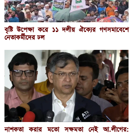
বৃষ্টি উপেক্ষা করে ১১ দলীয় ঐক্যের গণসমাবেশে
নেতাকর্মীদের ঢল
নাশকতা করার মতো সক্ষমতা নেই আ.লীগের: