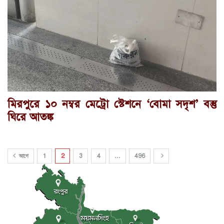
মিরপুরে ১০ নম্বর মেট্রো স্টেশনে ‘বোমা সদৃশ’ বস্তু
ঘিরে আতঙ্ক
আগে
1
2
3
4
…
496