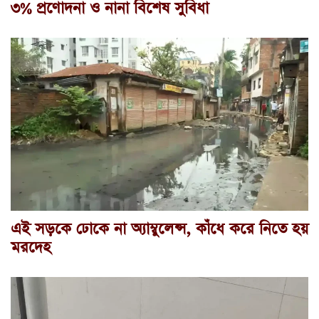
৩% প্রণোদনা ও নানা বিশেষ সুবিধা
এই সড়কে ঢোকে না অ্যাম্বুলেন্স, কাঁধে করে নিতে হয়
মরদেহ